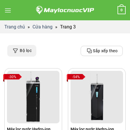
Skip
0
to
content
Trang chủ
»
Cửa hàng
»
Trang 3
Bộ lọc
Sắp xếp theo
-30%
-54%
Máy lọc nước Hydro-ion
Máy lọc nước Hydro-ion