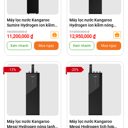
Máy lọc nước Kangaroo
Máy lọc nước Kangaroo
Sumire Hydrogen ion kiềm
Hydrogen ion kiềm nóng
KGEP12A1
lạnh KG100EHC
Giá
Giá
Giá
Giá
18,000,000
₫
17,000,000
₫
gốc
hiện
gốc
hiện
11,200,000
₫
12,950,000
₫
là:
tại
là:
tại
18,000,000 ₫.
là:
17,000,000 ₫.
là:
Xem nhanh
Mua ngay
Xem nhanh
Mua ngay
11,200,000 ₫.
12,950,000 ₫.
-13%
-20%
Máy lọc nước Kangaroo
Máy lọc nước Kangaroo
Messi Hydrogen nóng lạnh
Messi Hydrogen tích hợp