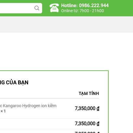
Hotline: 0986.222.944
Online từ: 7h00 - 21h00
G CỦA BẠN
TẠM TÍNH
c Kangaroo Hydrogen ion kiềm
7,350,000
₫
D
× 1
7,350,000
₫