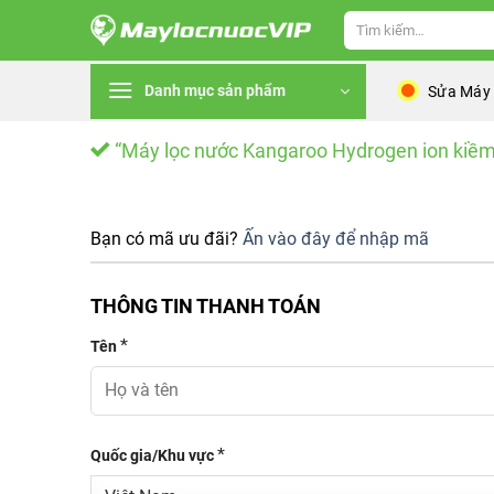
Skip
Tìm
to
kiếm:
content
Danh mục sản phẩm
Sửa Máy
“Máy lọc nước Kangaroo Hydrogen ion kiề
Bạn có mã ưu đãi?
Ấn vào đây để nhập mã
THÔNG TIN THANH TOÁN
*
Tên
*
Quốc gia/Khu vực