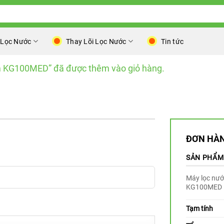
 Lọc Nước
Thay Lõi Lọc Nước
Tin tức
m KG100MED” đã được thêm vào giỏ hàng.
ĐƠN HÀN
SẢN PHẨM
Máy lọc nướ
KG100ME
Tạm tính