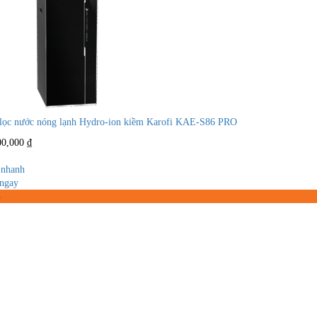
lọc nước nóng lạnh Hydro-ion kiềm Karofi KAE-S86 PRO
00,000
₫
nhanh
ngay
%