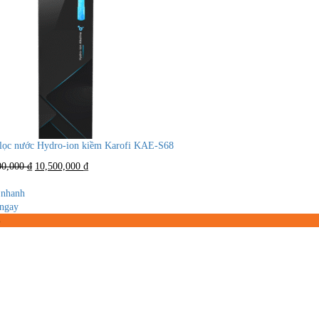
lọc nước Hydro-ion kiềm Karofi KAE-S68
Giá
Giá
00,000
₫
10,500,000
₫
gốc
hiện
là:
tại
nhanh
21,900,000 ₫.
là:
ngay
10,500,000 ₫.
%