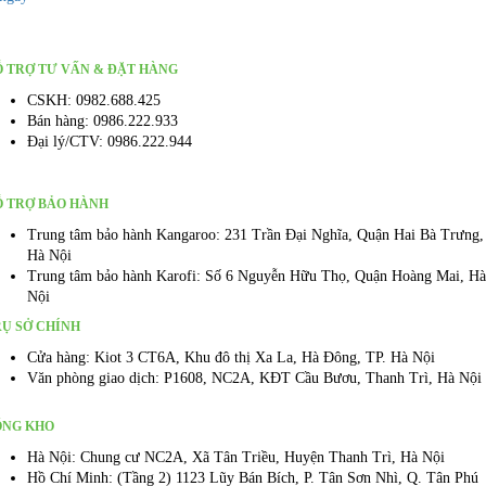
13,650,000 ₫.
 TRỢ TƯ VẤN & ĐẶT HÀNG
CSKH: 0982.688.425
Bán hàng: 0986.222.933
Đại lý/CTV: 0986.222.944
Ỗ TRỢ BẢO HÀNH
Trung tâm bảo hành Kangaroo: 231 Trần Đại Nghĩa, Quận Hai Bà Trưng,
Hà Nội
Trung tâm bảo hành Karofi: Số 6 Nguyễn Hữu Thọ, Quận Hoàng Mai, Hà
Nội
Ụ SỞ CHÍNH
Cửa hàng: Kiot 3 CT6A, Khu đô thị Xa La, Hà Đông, TP. Hà Nội
Văn phòng giao dịch: P1608, NC2A, KĐT Cầu Bươu, Thanh Trì, Hà Nội
ỔNG KHO
Hà Nội: Chung cư NC2A, Xã Tân Triều, Huyện Thanh Trì, Hà Nội
Hồ Chí Minh: (Tầng 2) 1123 Lũy Bán Bích, P. Tân Sơn Nhì, Q. Tân Phú