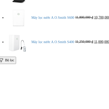
Giá
gốc
là:
Máy lọc nước A.O.Smith S600
11,800,000
₫
10,700,0
11,800,000
Giá
gốc
là:
Máy lọc nước A.O.Smith S400
11,250,000
₫
11,000,00
11,250,000
Bộ lọc