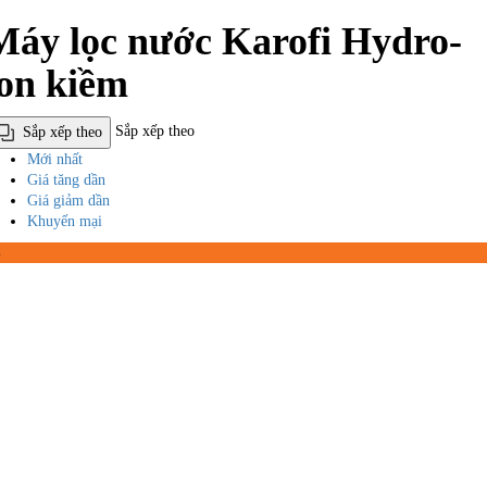
Máy lọc nước Karofi Hydro-
ion kiềm
Sắp xếp theo
Sắp xếp theo
Mới nhất
Giá tăng dần
Giá giảm dần
Khuyến mại
%