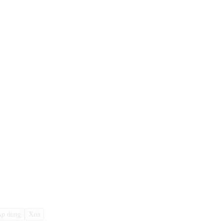
p dụng
Xóa