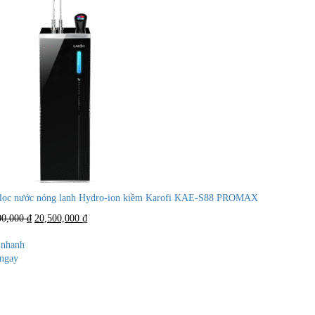
lọc nước nóng lạnh Hydro-ion kiềm Karofi KAE-S88 PROMAX
Giá
Giá
00,000
₫
20,500,000
₫
gốc
hiện
là:
tại
nhanh
35,900,000 ₫.
là:
ngay
20,500,000 ₫.