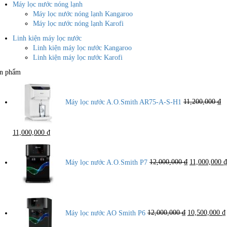
Máy lọc nước nóng lạnh
Máy lọc nước nóng lạnh Kangaroo
Máy lọc nước nóng lạnh Karofi
Linh kiện máy lọc nước
Linh kiện máy lọc nước Kangaroo
Linh kiện máy lọc nước Karofi
n phẩm
Máy lọc nước A.O.Smith AR75-A-S-H1
11,200,000
₫
Giá
Giá
11,000,000
₫
gốc
hiện
Giá
là:
tại
gốc
11,200,000 ₫.
là:
là:
Máy lọc nước A.O.Smith P7
12,000,000
₫
11,000,000
₫
11,000,000 ₫.
12,000,000 ₫
Giá
gốc
là:
Máy lọc nước AO Smith P6
12,000,000
₫
10,500,000
₫
12,000,000 ₫.