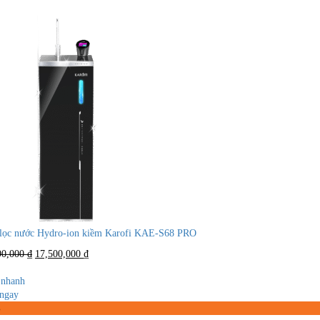
lọc nước Hydro-ion kiềm Karofi KAE-S68 PRO
Giá
Giá
90,000
₫
17,500,000
₫
gốc
hiện
là:
tại
nhanh
24,990,000 ₫.
là:
ngay
17,500,000 ₫.
%