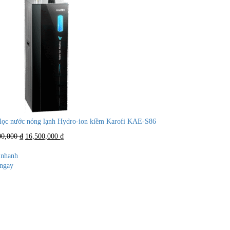
lọc nước nóng lạnh Hydro-ion kiềm Karofi KAE-S86
Giá
Giá
00,000
₫
16,500,000
₫
gốc
hiện
là:
tại
nhanh
26,900,000 ₫.
là:
ngay
16,500,000 ₫.