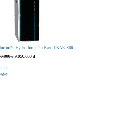
lọc nước Hydro-ion kiềm Karofi KAE-S66
Giá
Giá
90,000
₫
9,950,000
₫
gốc
hiện
là:
tại
nhanh
14,990,000 ₫.
là:
ngay
9,950,000 ₫.