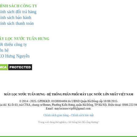
HÍNH SÁCH CÔNG TY
ính sách đổi trả hàng
ính sách bảo hành
ính sách thanh toán
ÁY LỌC NƯỚC TUẤN HƯNG
ới thiệu công ty
ên hệ
O Hưng Nguyễn
MÁY LỌC NƯỚC TUẤN HƯNG - HỆ THỐNG PHÂN PHỐI MÁY LỌC NƯỚC LỚN NHẤT VIỆT NAM
© 2014 - 2025. GPDKKD: 01O8004484 do UBND Quận Hà Đông cấp 18/08/2015.
ịa chỉ: Ki ốt 03, toà CT6A, chung cư Bemes, Phường Kiến Hưng, quận Hà Đông, TP Hà Nội. Điện thoại: 0986.222.94
Email: maylocnuocvip88@gmail.com.
Chính sách giao hàng
-
Chính sách bảo mật
Trang web đang thử nghiệm, chờ thông báo Bộ công thương!