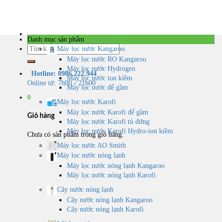
Skip
to
content
Danh mục sản phẩm
Tìm
Máy lọc nước Kangaroo
kiếm:
Máy lọc nước RO Kangaroo
Máy lọc nước Hydrogen
Hotline: 0986.222.944
Máy lọc nước ion kiềm
Online từ: 7h00 - 21h00
Máy lọc nước để gầm
0
Máy lọc nước Karofi
Máy lọc nước Karofi để gầm
Giỏ hàng
Máy lọc nước Karofi tủ đứng
Máy lọc nước Karofi Hydro-ion kiềm
Chưa có sản phẩm trong giỏ hàng.
Máy lọc nước AO Smith
Máy lọc nước nóng lạnh
Máy lọc nước nóng lạnh Kangaroo
Máy lọc nước nóng lạnh Karofi
Cây nước nóng lạnh
Cây nước nóng lạnh Kangaroo
Cây nước nóng lạnh Karofi