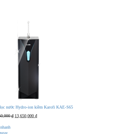
lọc nước Hydro-ion kiềm Karofi KAE-S65
Giá
Giá
50,000
₫
13,650,000
₫
gốc
hiện
là:
tại
nhanh
29,450,000 ₫.
là:
ngay