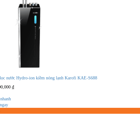
lọc nước Hydro-ion kiềm nóng lạnh Karofi KAE-S688
90,000
₫
nhanh
ngay
%