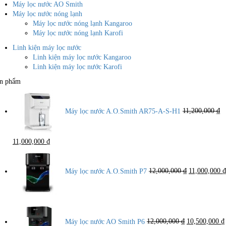
Máy lọc nước AO Smith
Máy lọc nước nóng lạnh
Máy lọc nước nóng lạnh Kangaroo
Máy lọc nước nóng lạnh Karofi
Linh kiện máy lọc nước
Linh kiện máy lọc nước Kangaroo
Linh kiện máy lọc nước Karofi
n phẩm
Máy lọc nước A.O.Smith AR75-A-S-H1
11,200,000
₫
Giá
Giá
11,000,000
₫
gốc
hiện
Giá
là:
tại
gốc
11,200,000 ₫.
là:
là:
Máy lọc nước A.O.Smith P7
12,000,000
₫
11,000,000
₫
11,000,000 ₫.
12,000,000 ₫
Giá
gốc
là:
Máy lọc nước AO Smith P6
12,000,000
₫
10,500,000
₫