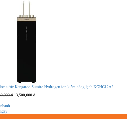
lọc nước Kangaroo Sumire Hydrogen ion kiềm nóng lạnh KGHC12A2
Giá
Giá
50,000
₫
13,500,000
₫
gốc
hiện
là:
tại
nhanh
18,650,000 ₫.
là:
ngay
13,500,000 ₫.
%