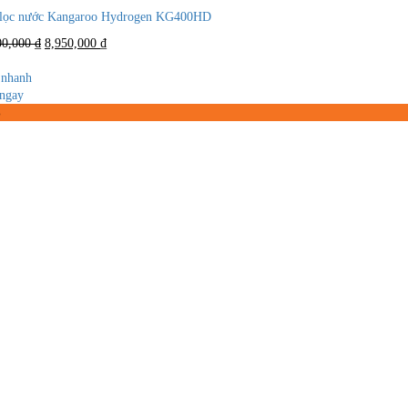
lọc nước Kangaroo Hydrogen KG400HD
Giá
Giá
00,000
₫
8,950,000
₫
gốc
hiện
là:
tại
nhanh
12,000,000 ₫.
là:
ngay
8,950,000 ₫.
%