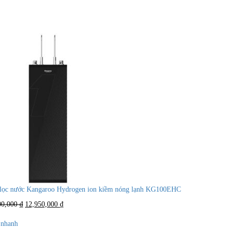
lọc nước Kangaroo Hydrogen ion kiềm nóng lạnh KG100EHC
Giá
Giá
00,000
₫
12,950,000
₫
gốc
hiện
là:
tại
nhanh