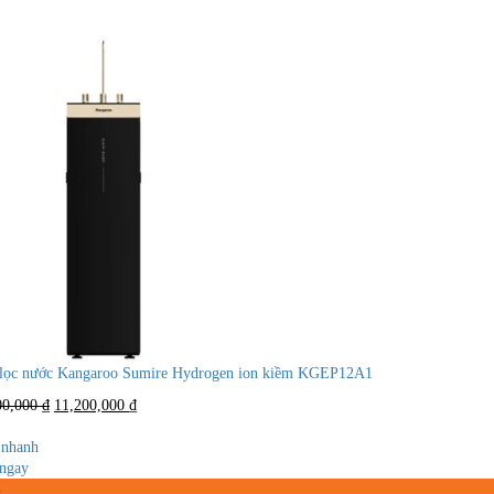
lọc nước Kangaroo Sumire Hydrogen ion kiềm KGEP12A1
Giá
Giá
00,000
₫
11,200,000
₫
gốc
hiện
là:
tại
nhanh
18,000,000 ₫.
là:
ngay
11,200,000 ₫.
%