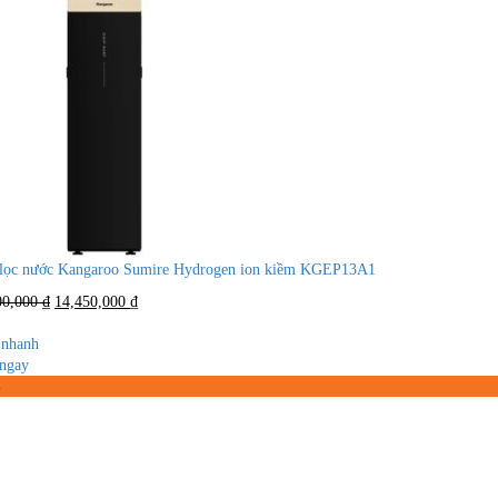
lọc nước Kangaroo Sumire Hydrogen ion kiềm KGEP13A1
Giá
Giá
00,000
₫
14,450,000
₫
gốc
hiện
là:
tại
nhanh
21,000,000 ₫.
là:
ngay
14,450,000 ₫.
%