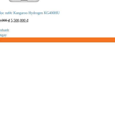
lọc nước Kangaroo Hydrogen KG400HU
Giá
Giá
0,000
₫
5,500,000
₫
gốc
hiện
là:
tại
nhanh
9,000,000 ₫.
là:
ngay
5,500,000 ₫.
%