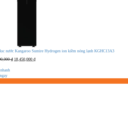
lọc nước Kangaroo Sumire Hydrogen ion kiềm nóng lạnh KGHC13A3
Giá
Giá
00,000
₫
18,450,000
₫
gốc
hiện
là:
tại
nhanh
23,000,000 ₫.
là:
ngay
18,450,000 ₫.
%