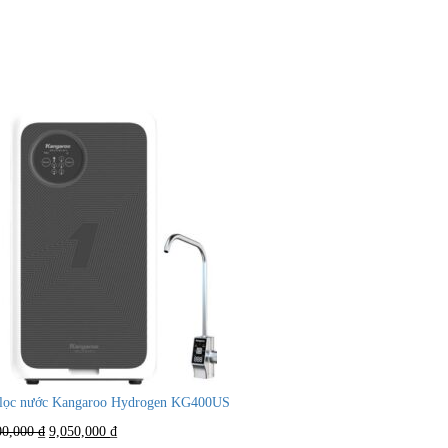
lọc nước Kangaroo Hydrogen KG400US
Giá
Giá
00,000
₫
9,050,000
₫