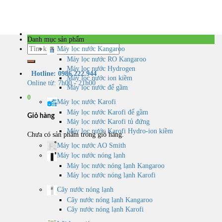
Skip
to
content
Danh mục sản phẩm
Tìm
Máy lọc nước Kangaroo
kiếm:
Máy lọc nước RO Kangaroo
Máy lọc nước Hydrogen
Hotline: 0986.222.944
Máy lọc nước ion kiềm
Online từ: 7h00 - 21h00
Máy lọc nước để gầm
0
Máy lọc nước Karofi
Máy lọc nước Karofi để gầm
Giỏ hàng
Máy lọc nước Karofi tủ đứng
Máy lọc nước Karofi Hydro-ion kiềm
Chưa có sản phẩm trong giỏ hàng.
Máy lọc nước AO Smith
Máy lọc nước nóng lạnh
Máy lọc nước nóng lạnh Kangaroo
Máy lọc nước nóng lạnh Karofi
Cây nước nóng lạnh
Cây nước nóng lạnh Kangaroo
Cây nước nóng lạnh Karofi