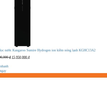
lọc nước Kangaroo Sumire Hydrogen ion kiềm nóng lạnh KGHC13A2
Giá
Giá
00,000
₫
15,950,000
₫
gốc
hiện
là:
tại
nhanh
23,000,000 ₫.
là:
ngay
15,950,000 ₫.
%