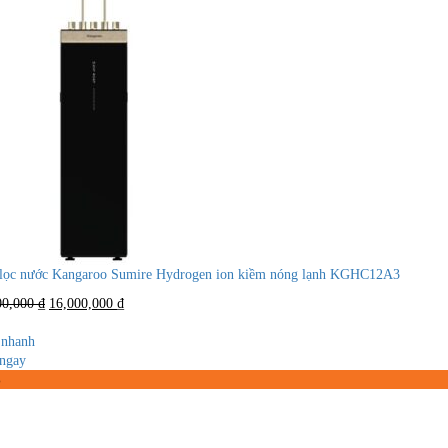
lọc nước Kangaroo Sumire Hydrogen ion kiềm nóng lạnh KGHC12A3
Giá
Giá
00,000
₫
16,000,000
₫
gốc
hiện
là:
tại
nhanh
25,900,000 ₫.
là:
ngay
16,000,000 ₫.
%