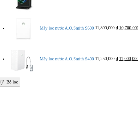
12,000,000 ₫.
Giá
gốc
là:
Máy lọc nước A.O.Smith S600
11,800,000
₫
10,700,0
11,800,000
Giá
gốc
là:
Máy lọc nước A.O.Smith S400
11,250,000
₫
11,000,00
11,250,000
Bộ lọc