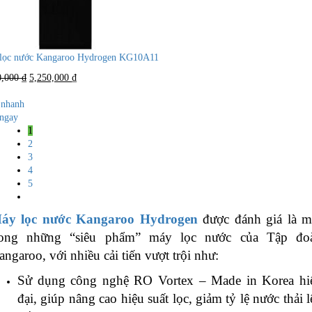
lọc nước Kangaroo Hydrogen KG10A11
Giá
Giá
0,000
₫
5,250,000
₫
gốc
hiện
là:
tại
nhanh
8,000,000 ₫.
là:
ngay
5,250,000 ₫.
1
2
3
4
5
áy lọc nước Kangaroo Hydrogen
được đánh giá là m
rong những “siêu phẩm” máy lọc nước của Tập đo
angaroo, với nhiều cải tiến vượt trội như:
Sử dụng công nghệ RO Vortex – Made in Korea hi
đại, giúp nâng cao hiệu suất lọc, giảm tỷ lệ nước thải l