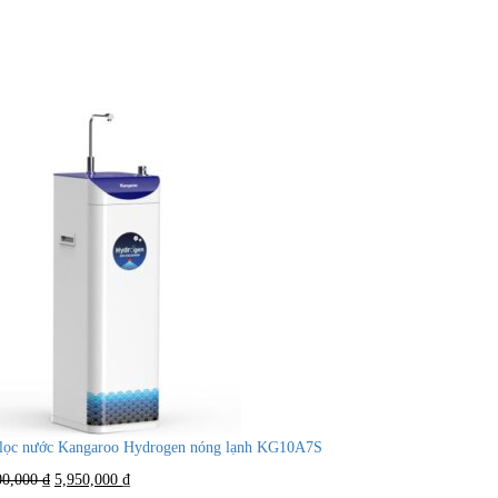
lọc nước Kangaroo Hydrogen nóng lạnh KG10A7S
Giá
Giá
00,000
₫
5,950,000
₫