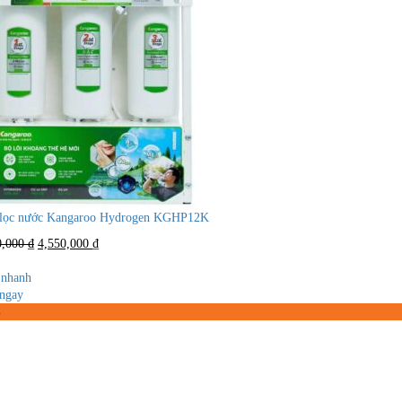
lọc nước Kangaroo Hydrogen KGHP12K
Giá
Giá
0,000
₫
4,550,000
₫
gốc
hiện
là:
tại
nhanh
8,800,000 ₫.
là:
ngay
4,550,000 ₫.
%