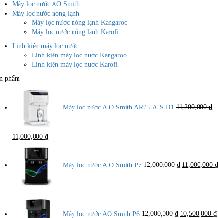
Máy lọc nước AO Smith
Máy lọc nước nóng lạnh
Máy lọc nước nóng lạnh Kangaroo
Máy lọc nước nóng lạnh Karofi
Linh kiện máy lọc nước
Linh kiện máy lọc nước Kangaroo
Linh kiện máy lọc nước Karofi
n phẩm
Máy lọc nước A.O.Smith AR75-A-S-H1
11,200,000
₫
Giá
Giá
11,000,000
₫
gốc
hiện
Giá
là:
tại
gốc
11,200,000 ₫.
là:
là:
Máy lọc nước A.O.Smith P7
12,000,000
₫
11,000,000
₫
11,000,000 ₫.
12,000,000 ₫
Giá
gốc
là:
Máy lọc nước AO Smith P6
12,000,000
₫
10,500,000
₫