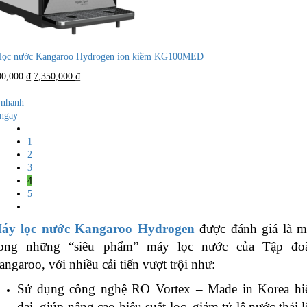
lọc nước Kangaroo Hydrogen ion kiềm KG100MED
Giá
Giá
00,000
₫
7,350,000
₫
gốc
hiện
là:
tại
nhanh
10,000,000 ₫.
là:
ngay
7,350,000 ₫.
1
2
3
4
5
áy lọc nước Kangaroo Hydrogen
được đánh giá là m
rong những “siêu phẩm” máy lọc nước của Tập đo
angaroo, với nhiều cải tiến vượt trội như:
Sử dụng công nghệ RO Vortex – Made in Korea hi
đại, giúp nâng cao hiệu suất lọc, giảm tỷ lệ nước thải l