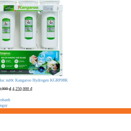
lọc nước Kangaroo Hydrogen KGRP08K
Giá
Giá
0,000
₫
4,250,000
₫
gốc
hiện
là:
tại
nhanh
7,350,000 ₫.
là:
ngay
4,250,000 ₫.
%