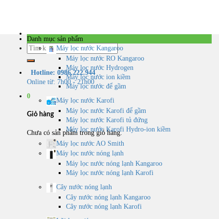
Skip
to
content
Danh mục sản phẩm
Tìm
Máy lọc nước Kangaroo
kiếm:
Máy lọc nước RO Kangaroo
Máy lọc nước Hydrogen
Hotline: 0986.222.944
Máy lọc nước ion kiềm
Online từ: 7h00 - 21h00
Máy lọc nước để gầm
0
Máy lọc nước Karofi
Máy lọc nước Karofi để gầm
Giỏ hàng
Máy lọc nước Karofi tủ đứng
Máy lọc nước Karofi Hydro-ion kiềm
Chưa có sản phẩm trong giỏ hàng.
Máy lọc nước AO Smith
Máy lọc nước nóng lạnh
Máy lọc nước nóng lạnh Kangaroo
Máy lọc nước nóng lạnh Karofi
Cây nước nóng lạnh
Cây nước nóng lạnh Kangaroo
Cây nước nóng lạnh Karofi