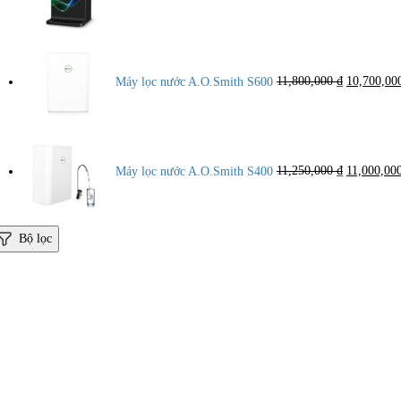
12,000,000 ₫.
Giá
gốc
là:
Máy lọc nước A.O.Smith S600
11,800,000
₫
10,700,0
11,800,000
Giá
gốc
là:
Máy lọc nước A.O.Smith S400
11,250,000
₫
11,000,00
11,250,000
Bộ lọc