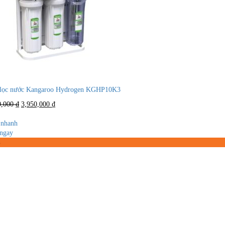
lọc nước Kangaroo Hydrogen KGHP10K3
Giá
Giá
0,000
₫
3,950,000
₫
gốc
hiện
là:
tại
nhanh
9,500,000 ₫.
là:
ngay
3,950,000 ₫.
%