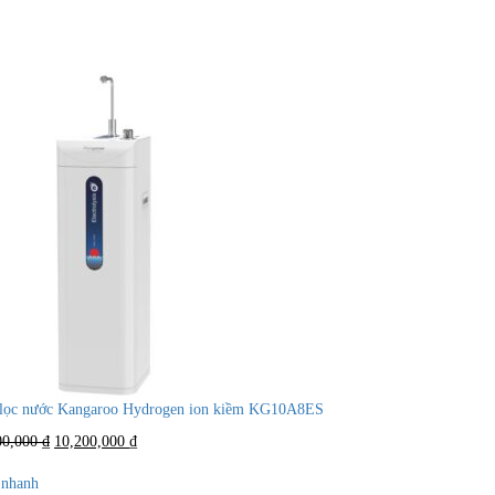
lọc nước Kangaroo Hydrogen ion kiềm KG10A8ES
Giá
Giá
00,000
₫
10,200,000
₫
gốc
hiện
là:
tại
nhanh