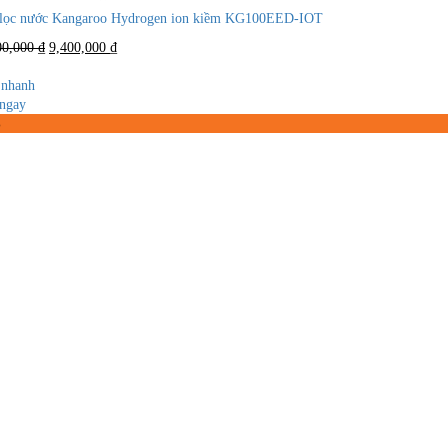
lọc nước Kangaroo Hydrogen ion kiềm KG100EED-IOT
Giá
Giá
00,000
₫
9,400,000
₫
gốc
hiện
là:
tại
nhanh
11,500,000 ₫.
là:
ngay
9,400,000 ₫.
%