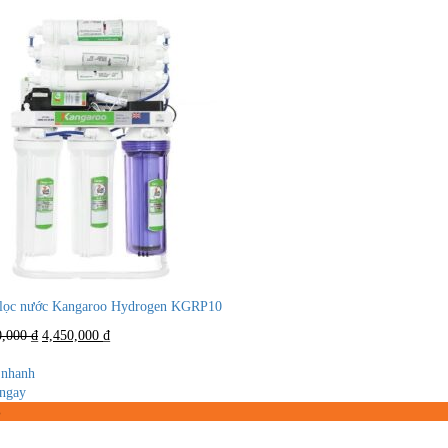
lọc nước Kangaroo Hydrogen KGRP10
Giá
Giá
0,000
₫
4,450,000
₫
gốc
hiện
là:
tại
nhanh
6,500,000 ₫.
là:
ngay
4,450,000 ₫.
%