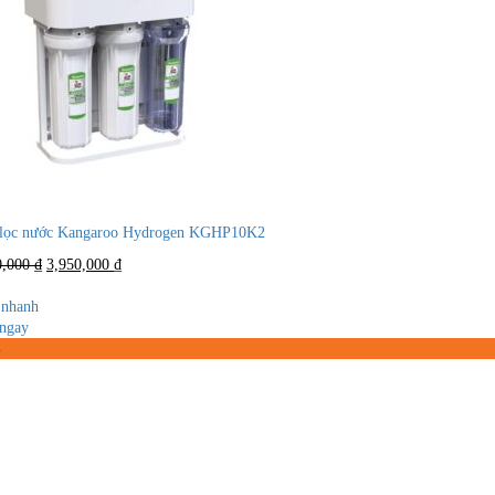
lọc nước Kangaroo Hydrogen KGHP10K2
Giá
Giá
0,000
₫
3,950,000
₫
gốc
hiện
là:
tại
nhanh
9,500,000 ₫.
là:
ngay
3,950,000 ₫.
%