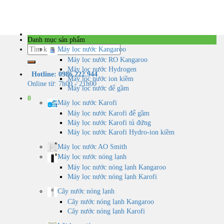
Skip
to
content
Danh mục sản phẩm
Tìm
Máy lọc nước Kangaroo
kiếm:
Máy lọc nước RO Kangaroo
Máy lọc nước Hydrogen
Hotline: 0986.222.944
Máy lọc nước ion kiềm
Online từ: 7h00 - 21h00
Máy lọc nước để gầm
0
Máy lọc nước Karofi
Máy lọc nước Karofi để gầm
Máy lọc nước Karofi tủ đứng
Máy lọc nước Karofi Hydro-ion kiềm
Máy lọc nước AO Smith
Máy lọc nước nóng lạnh
Máy lọc nước nóng lạnh Kangaroo
Máy lọc nước nóng lạnh Karofi
Cây nước nóng lạnh
Cây nước nóng lạnh Kangaroo
Cây nước nóng lạnh Karofi