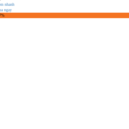
m nhanh
a ngay
27%