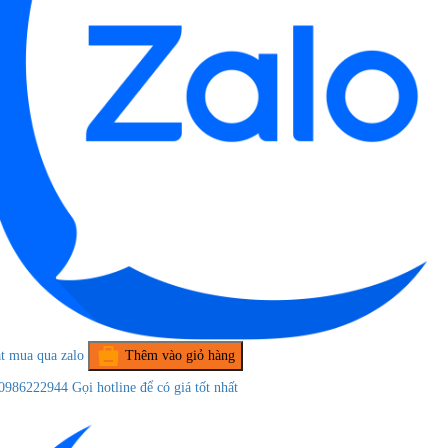
t mua qua zalo
Thêm vào giỏ hàng
0986222944
Gọi hotline để có giá tốt nhất