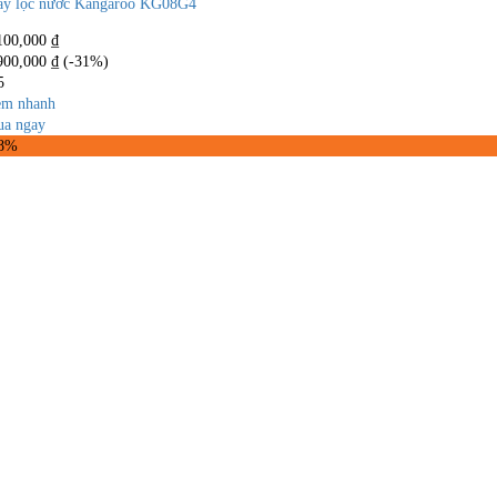
y lọc nước Kangaroo KG08G4
100,000
₫
900,000
₫
(-31%)
5
m nhanh
a ngay
38%