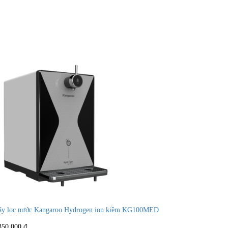
y lọc nước Kangaroo Hydrogen ion kiềm KG100MED
350,000
₫