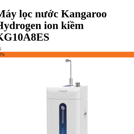
Máy lọc nước Kangaroo
Hydrogen ion kiềm
KG10A8ES
5
32%