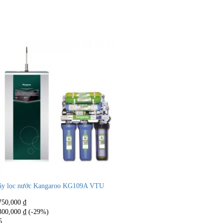
y lọc nước Kangaroo KG109A VTU
750,000
₫
300,000
₫
(-29%)
5