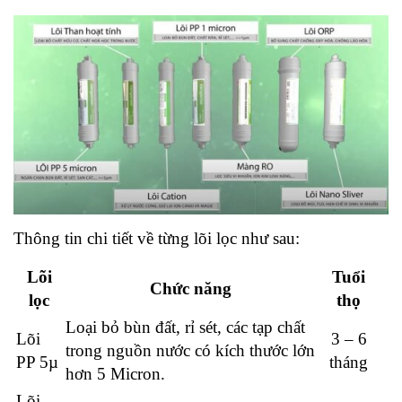
Thông tin chi tiết về từng lõi lọc như sau:
Lõi
Tuổi
Chức năng
lọc
thọ
Loại bỏ bùn đất, rỉ sét, các tạp chất
Lõi
3 – 6
trong nguồn nước có kích thước lớn
PP 5µ
tháng
hơn 5 Micron.
Lõi