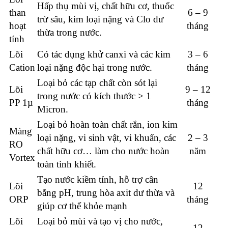
Hấp thụ mùi vị, chất hữu cơ, thuốc
than
6 – 9
trừ sâu, kim loại nặng và Clo dư
hoạt
tháng
thừa trong nước.
tính
Lõi
Có tác dụng khử canxi và các kim
3 – 6
Cation
loại nặng độc hại trong nước.
tháng
Loại bỏ các tạp chất còn sót lại
Lõi
9 – 12
trong nước có kích thước > 1
PP 1µ
tháng
Micron.
Loại bỏ hoàn toàn chất rắn, ion kim
Màng
loại nặng, vi sinh vật, vi khuẩn, các
2 – 3
RO
chất hữu cơ… làm cho nước hoàn
năm
Vortex
toàn tinh khiết.
Tạo nước kiềm tính, hỗ trợ cân
Lõi
12
bằng pH, trung hòa axit dư thừa và
ORP
tháng
giúp cơ thể khỏe mạnh
Lõi
Loại bỏ mùi và tạo vị cho nước,
12