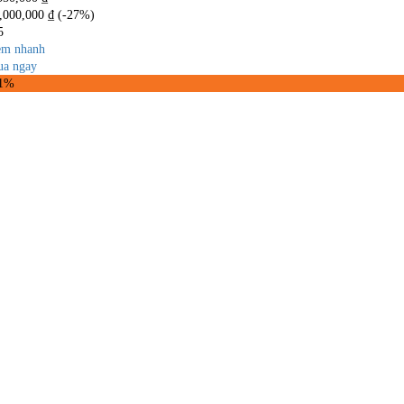
,000,000
₫
(-27%)
5
m nhanh
a ngay
31%