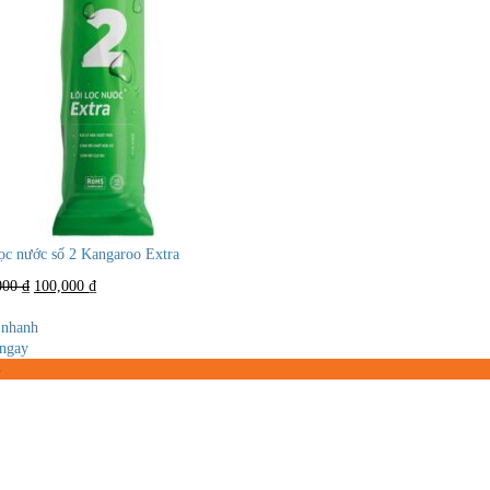
lọc nước số 2 Kangaroo Extra
Giá
Giá
000
₫
100,000
₫
gốc
hiện
là:
tại
nhanh
250,000 ₫.
là:
ngay
100,000 ₫.
%