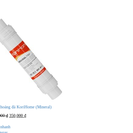
khoáng đá KoriHome (Mineral)
Giá
Giá
000
₫
350,000
₫
gốc
hiện
là:
tại
nhanh
700,000 ₫.
là:
ngay