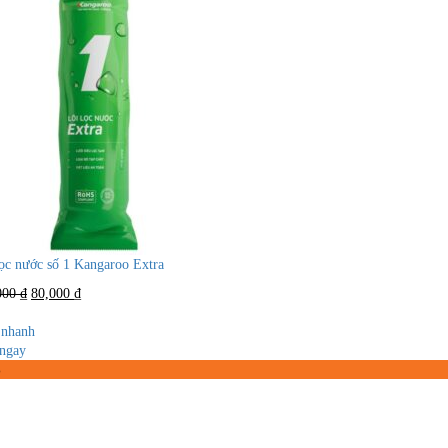
lọc nước số 1 Kangaroo Extra
Giá
Giá
000
₫
80,000
₫
gốc
hiện
là:
tại
nhanh
150,000 ₫.
là:
ngay
80,000 ₫.
%