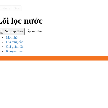
p dụng
Xóa
Lõi lọc nước
Sắp xếp theo
Sắp xếp theo
Mới nhất
Giá tăng dần
Giá giảm dần
Khuyến mại
%