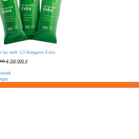
õi lọc nước 123 Kangaroo Extra
Giá
Giá
000
₫
260,000
₫
gốc
hiện
là:
tại
nhanh
550,000 ₫.
là:
ngay
260,000 ₫.
%