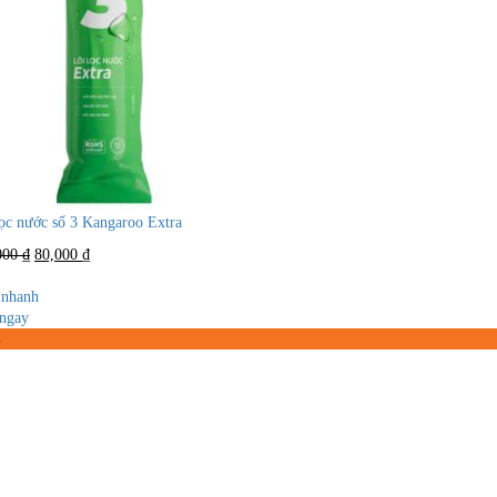
lọc nước số 3 Kangaroo Extra
Giá
Giá
000
₫
80,000
₫
gốc
hiện
là:
tại
nhanh
150,000 ₫.
là:
ngay
80,000 ₫.
%