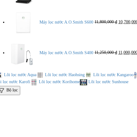
Giá
gốc
là:
Máy lọc nước A.O.Smith S600
11,800,000
₫
10,700,0
11,800,000
Giá
gốc
là:
Máy lọc nước A.O.Smith S400
11,250,000
₫
11,000,00
11,250,000
Lõi lọc nước Aqua
Lõi lọc nước Haohsing
Lõi lọc nước Kangaroo
i lọc nước Karofi
Lõi lọc nước Korihome
Lõi lọc nước Sunhouse
Bộ lọc