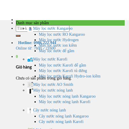
Skip
to
content
Danh mục sản phẩm
Tìm
Máy lọc nước Kangaroo
kiếm:
Máy lọc nước RO Kangaroo
Máy lọc nước Hydrogen
Hotline: 0986.222.944
Máy lọc nước ion kiềm
Online từ: 7h00 - 21h00
Máy lọc nước để gầm
0
Máy lọc nước Karofi
Máy lọc nước Karofi để gầm
Giỏ hàng
Máy lọc nước Karofi tủ đứng
Máy lọc nước Karofi Hydro-ion kiềm
Chưa có sản phẩm trong giỏ hàng.
Máy lọc nước AO Smith
Máy lọc nước nóng lạnh
Máy lọc nước nóng lạnh Kangaroo
Máy lọc nước nóng lạnh Karofi
Cây nước nóng lạnh
Cây nước nóng lạnh Kangaroo
Cây nước nóng lạnh Karofi