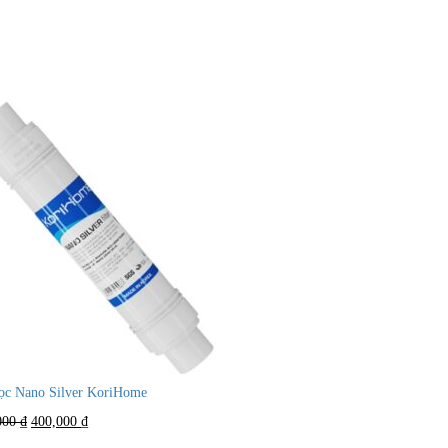
lọc Nano Silver KoriHome
Giá
Giá
000
₫
400,000
₫
gốc
hiện