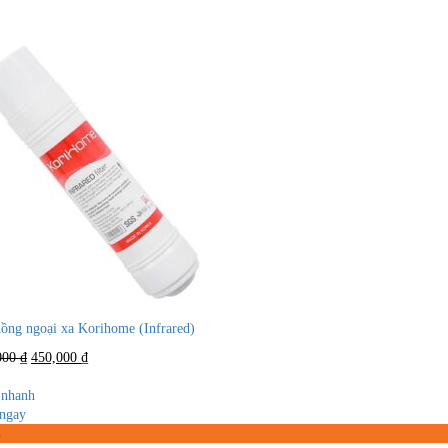
hồng ngoại xa Korihome (Infrared)
Giá
Giá
000
₫
450,000
₫
gốc
hiện
là:
tại
nhanh
900,000 ₫.
là:
ngay
450,000 ₫.
%