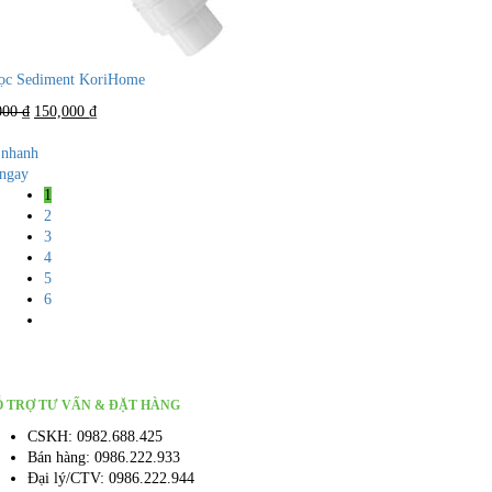
lọc Sediment KoriHome
Giá
Giá
000
₫
150,000
₫
gốc
hiện
là:
tại
nhanh
300,000 ₫.
là:
ngay
150,000 ₫.
1
2
3
4
5
6
 TRỢ TƯ VẤN & ĐẶT HÀNG
CSKH: 0982.688.425
Bán hàng: 0986.222.933
Đại lý/CTV: 0986.222.944