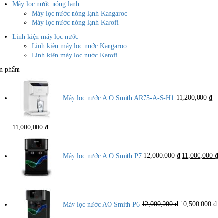
Máy lọc nước nóng lạnh
Máy lọc nước nóng lạnh Kangaroo
Máy lọc nước nóng lạnh Karofi
Linh kiện máy lọc nước
Linh kiện máy lọc nước Kangaroo
Linh kiện máy lọc nước Karofi
n phẩm
Máy lọc nước A.O.Smith AR75-A-S-H1
11,200,000
₫
Giá
Giá
11,000,000
₫
gốc
hiện
Giá
là:
tại
gốc
11,200,000 ₫.
là:
là:
Máy lọc nước A.O.Smith P7
12,000,000
₫
11,000,000
₫
11,000,000 ₫.
12,000,000 ₫
Giá
gốc
là:
Máy lọc nước AO Smith P6
12,000,000
₫
10,500,000
₫
12,000,000 ₫.