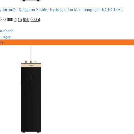
 lọc nước Kangaroo Sumire Hydrogen ion kiềm nóng lạnh KGHC13A2
Giá
Giá
,000,000
₫
15,950,000
₫
gốc
hiện
là:
tại
m nhanh
23,000,000 ₫.
là:
a ngay
15,950,000 ₫.
1%