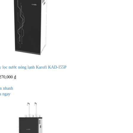
 lọc nước nóng lạnh Karofi KAD-I55P
270,000
₫
m nhanh
 ngay