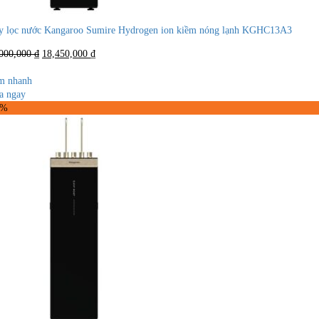
 lọc nước Kangaroo Sumire Hydrogen ion kiềm nóng lạnh KGHC13A3
Giá
Giá
,000,000
₫
18,450,000
₫
gốc
hiện
là:
tại
m nhanh
23,000,000 ₫.
là:
a ngay
18,450,000 ₫.
1%