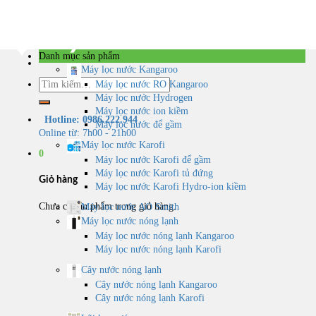
Skip
to
content
Danh mục sản phẩm
Máy lọc nước Kangaroo
Tìm
Máy lọc nước RO Kangaroo
kiếm:
Máy lọc nước Hydrogen
Máy lọc nước ion kiềm
Hotline: 0986.222.944
Máy lọc nước để gầm
Online từ: 7h00 - 21h00
Máy lọc nước Karofi
0
Máy lọc nước Karofi để gầm
Máy lọc nước Karofi tủ đứng
Giỏ hàng
Máy lọc nước Karofi Hydro-ion kiềm
Chưa có sản phẩm trong giỏ hàng.
Máy lọc nước AO Smith
Máy lọc nước nóng lạnh
Máy lọc nước nóng lạnh Kangaroo
Máy lọc nước nóng lạnh Karofi
Cây nước nóng lạnh
Cây nước nóng lạnh Kangaroo
Cây nước nóng lạnh Karofi