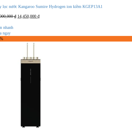
y lọc nước Kangaroo Sumire Hydrogen ion kiềm KGEP13A1
Giá
Giá
,000,000
₫
14,450,000
₫
gốc
hiện
là:
tại
m nhanh
21,000,000 ₫.
là:
a ngay
14,450,000 ₫.
8%