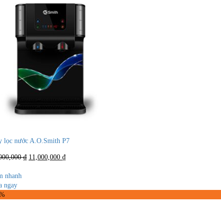
 lọc nước A.O.Smith P7
Giá
Giá
000,000
₫
11,000,000
₫
gốc
hiện
là:
tại
m nhanh
12,000,000 ₫.
là:
 ngay
11,000,000 ₫.
3%