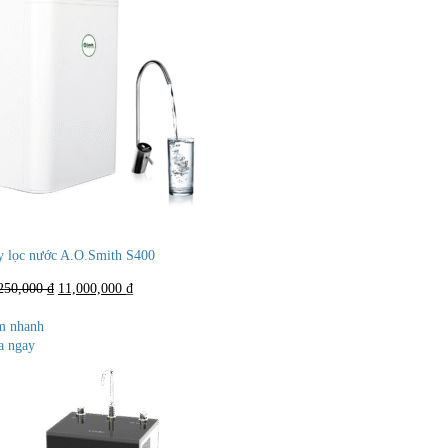
 lọc nước A.O.Smith S400
Giá
Giá
250,000
₫
11,000,000
₫
gốc
hiện
là:
tại
m nhanh
11,250,000 ₫.
là:
 ngay
11,000,000 ₫.