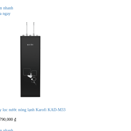
gốc
hiện
là:
tại
m nhanh
15,190,000 ₫.
là:
a ngay
12,400,000 ₫.
 lọc nước nóng lạnh Karofi KAD-M33
,790,000
₫
m nhanh