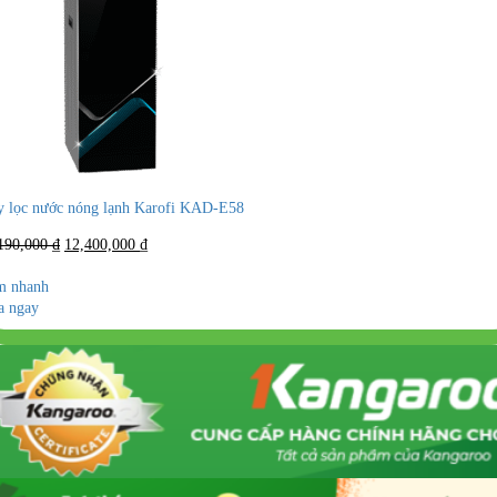
 lọc nước nóng lạnh Karofi KAD-E58
Giá
Giá
190,000
₫
12,400,000
₫
gốc
hiện
là:
tại
m nhanh
15,190,000 ₫.
là:
 ngay
12,400,000 ₫.