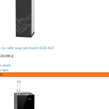
 lọc nước nóng lạnh Karofi KAD-K63
530,000
₫
m nhanh
 ngay
8%