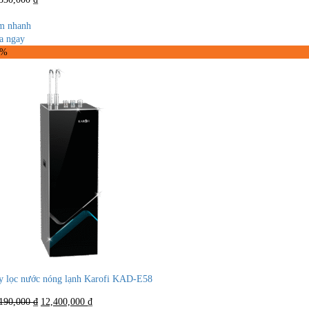
m nhanh
a ngay
8%
 lọc nước nóng lạnh Karofi KAD-E58
Giá
Giá
,190,000
₫
12,400,000
₫