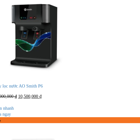
 lọc nước AO Smith P6
Giá
Giá
000,000
₫
10,500,000
₫
gốc
hiện
là:
tại
m nhanh
12,000,000 ₫.
là:
 ngay
10,500,000 ₫.
%