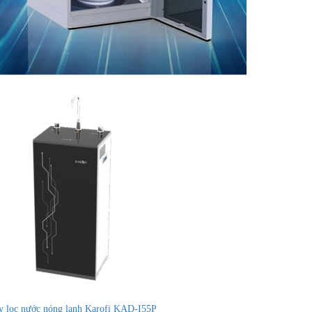
 lọc nước nóng lạnh Karofi KAD-I55P