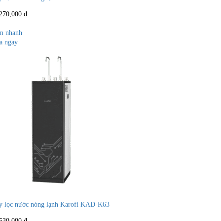
,270,000
₫
m nhanh
a ngay
 lọc nước nóng lạnh Karofi KAD-K63
,530,000
₫