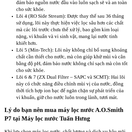
đảm bảo nguồn nước đầu vào luôn sạch sẽ và an toàn
cho sức khỏe.
Lõi 4 (RO Side Stream): Được thay thế sau 36 tháng
sử dụng, lõi này thực hiện việc lọc sâu hơn các chất
mà các lõi trước chưa thể xử lý, bao gồm kim loại
nặng, vi khuẩn và vi sinh vật, mang lại nước tinh
khiết hơn.
Lõi 5 (Min-Tech): Lõi này không chỉ bổ sung khoáng
chất cần thiết cho nước, mà còn giúp khử mùi và cân
bằng độ pH, đảm bảo nước không chỉ sạch mà còn tốt
cho sức khỏe.
Lõi 6 & 7 (ZX Dual Filter – SAPC và SCMT): Hai lõi
này có chức năng điều chỉnh mùi vị của nước, đồng
thời tích hợp ion bạc để ngăn chặn sự phát triển của
vi khuẩn, giữ cho nước luôn trong lành, tươi mát.
Lý do bạn nên mua máy lọc nước A.O.Smith
P7 tại Máy lọc nước Tuấn Hưng
Khi lựa chọn máy lọc nước, chất lượng và dịch vụ hậu mãi