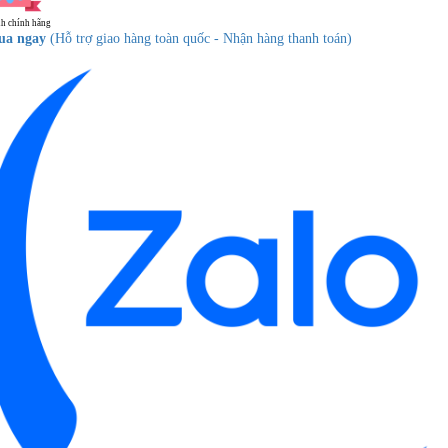
h chính hãng
ua ngay
(Hỗ trợ giao hàng toàn quốc - Nhận hàng thanh toán)