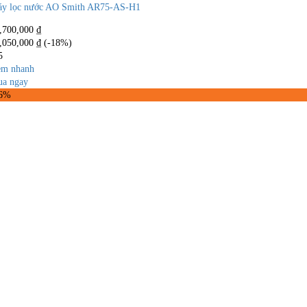
y lọc nước AO Smith AR75-AS-H1
,700,000
₫
,050,000
₫
(-18%)
5
m nhanh
a ngay
16%