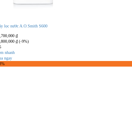
y lọc nước A.O.Smith S600
,700,000
₫
,800,000
₫
(-9%)
5
m nhanh
a ngay
13%