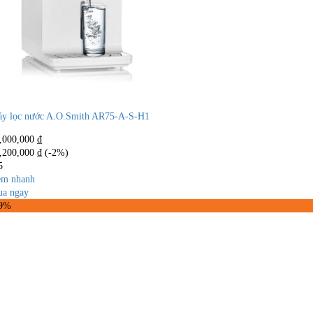
y lọc nước A.O.Smith AR75-A-S-H1
,000,000
₫
,200,000
₫
(-2%)
5
m nhanh
a ngay
19%