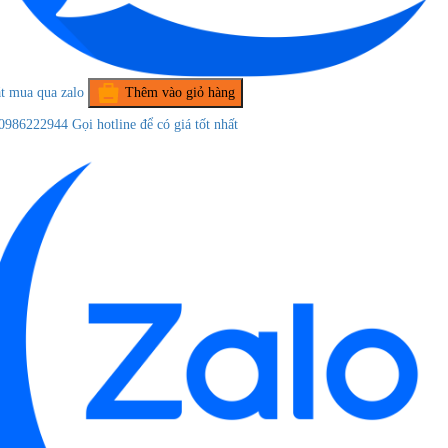
t mua qua zalo
Thêm vào giỏ hàng
0986222944
Gọi hotline để có giá tốt nhất