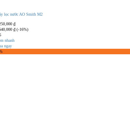
y lọc nước AO Smith M2
250,000
₫
640,000
₫
(-16%)
5
m nhanh
a ngay
9%