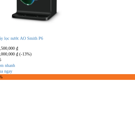
y lọc nước AO Smith P6
,500,000
₫
,000,000
₫
(-13%)
5
m nhanh
a ngay
2%