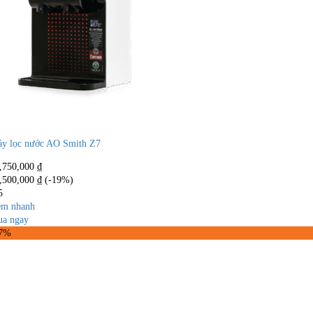
y lọc nước AO Smith Z7
,750,000
₫
,500,000
₫
(-19%)
5
m nhanh
a ngay
17%