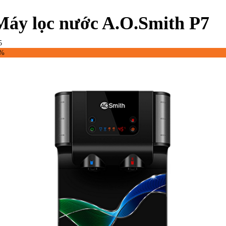
Máy lọc nước A.O.Smith P7
5
8%