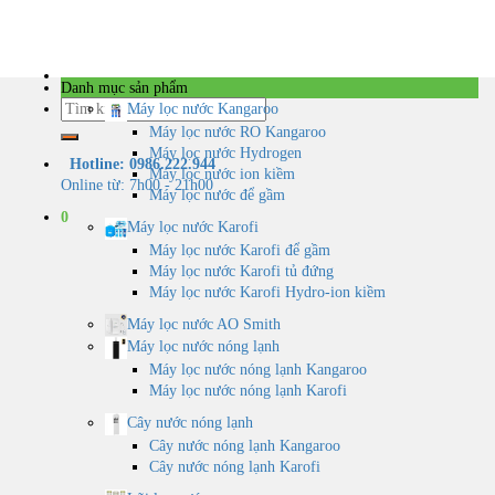
Skip
to
content
Danh mục sản phẩm
Tìm
Máy lọc nước Kangaroo
kiếm:
Máy lọc nước RO Kangaroo
Máy lọc nước Hydrogen
Hotline: 0986.222.944
Máy lọc nước ion kiềm
Online từ: 7h00 - 21h00
Máy lọc nước để gầm
0
Máy lọc nước Karofi
Máy lọc nước Karofi để gầm
Máy lọc nước Karofi tủ đứng
Máy lọc nước Karofi Hydro-ion kiềm
Máy lọc nước AO Smith
Máy lọc nước nóng lạnh
Máy lọc nước nóng lạnh Kangaroo
Máy lọc nước nóng lạnh Karofi
Cây nước nóng lạnh
Cây nước nóng lạnh Kangaroo
Cây nước nóng lạnh Karofi