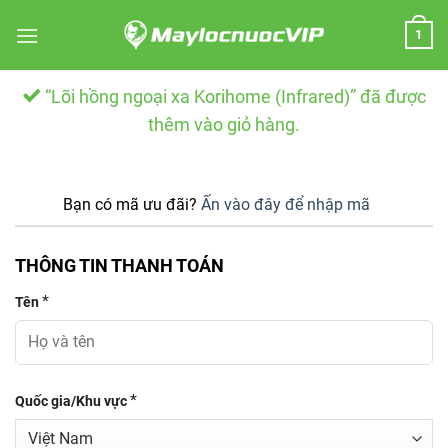
Skip
1
to
content
“Lõi hồng ngoại xa Korihome (Infrared)” đã được
thêm vào giỏ hàng.
Bạn có mã ưu đãi?
Ấn vào đây để nhập mã
THÔNG TIN THANH TOÁN
*
Tên
*
Quốc gia/Khu vực