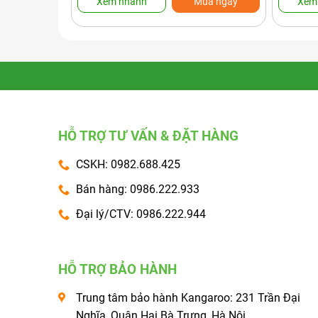
Xem nhanh
Mua ngay
Xem
HỖ TRỢ TƯ VẤN & ĐẶT HÀNG
CSKH: 0982.688.425
Bán hàng: 0986.222.933
Đại lý/CTV: 0986.222.944
HỖ TRỢ BẢO HÀNH
Trung tâm bảo hành Kangaroo: 231 Trần Đại
Nghĩa, Quận Hai Bà Trưng, Hà Nội