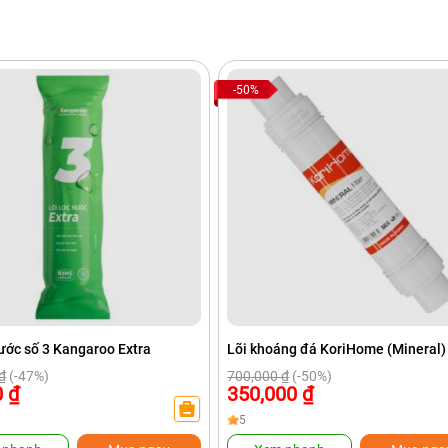
c nước cùng đội ngũ kỹ thuật tay nghề cao, chắc chắn sẽ làm hà
UY TÍN cũng như dịch vụ CHUYÊN NGHIỆP!
-50%
nước số 3 Kangaroo Extra
Lõi khoáng đá KoriHome (Mineral)
₫
(-47%)
700,000
₫
(-50%)
0
₫
350,000
₫
5