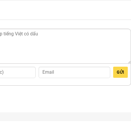
 quý khách lưu ý thay lõi theo đúng định kỳ để đảm bảo nguồn
 hoặc
thay lõi lọc Korihome
tại nhà, quý khách vui lòng liên hệ vớ
 0986 222 944
để được tư vấn và hỗ trợ tốt nhất.
GỬI