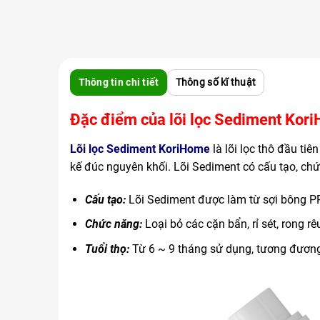
Thông tin chi tiết
Thông số kĩ thuật
Đặc điểm của lõi lọc Sediment Kor
Lõi lọc Sediment KoriHome
là lõi lọc thô đầu ti
kế đúc nguyên khối. Lõi
Sediment có cấu tạo, chứ
Cấu tạo:
Lõi Sediment được làm từ sợi bông PP
Chức năng:
Loại bỏ các cặn bẩn, rỉ sét, rong rê
Tuổi thọ:
Từ 6 ~ 9 tháng sử dụng, tương đương 