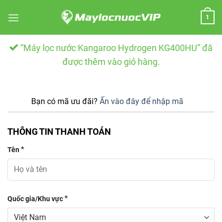
Skip
1
to
content
“Máy lọc nước Kangaroo Hydrogen KG400HU” đã
được thêm vào giỏ hàng.
Bạn có mã ưu đãi?
Ấn vào đây để nhập mã
THÔNG TIN THANH TOÁN
*
Tên
*
Quốc gia/Khu vực