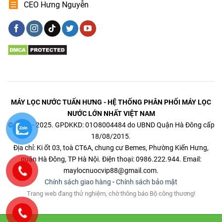
CEO Hưng Nguyễn
MÁY LỌC NƯỚC TUẤN HƯNG - HỆ THỐNG PHÂN PHỐI MÁY LỌC
NƯỚC LỚN NHẤT VIỆT NAM
© 2014 - 2025. GPDKKD: 01O8004484 do UBND Quận Hà Đông cấp
18/08/2015.
Địa chỉ: Ki ốt 03, toà CT6A, chung cư Bemes, Phường Kiến Hưng,
quận Hà Đông, TP Hà Nội. Điện thoại: 0986.222.944. Email:
maylocnuocvip88@gmail.com.
Chính sách giao hàng
-
Chính sách bảo mật
Trang web đang thử nghiệm, chờ thông báo Bộ công thương!