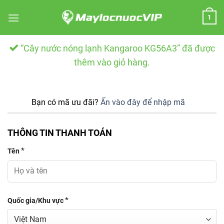
Skip
1
to
content
“Cây nước nóng lạnh Kangaroo KG56A3” đã được
thêm vào giỏ hàng.
Bạn có mã ưu đãi?
Ấn vào đây để nhập mã
THÔNG TIN THANH TOÁN
*
Tên
*
Quốc gia/Khu vực