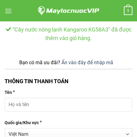
Skip
1
to
content
“Cây nước nóng lạnh Kangaroo KG58A3” đã được
thêm vào giỏ hàng.
Bạn có mã ưu đãi?
Ấn vào đây để nhập mã
THÔNG TIN THANH TOÁN
*
Tên
*
Quốc gia/Khu vực