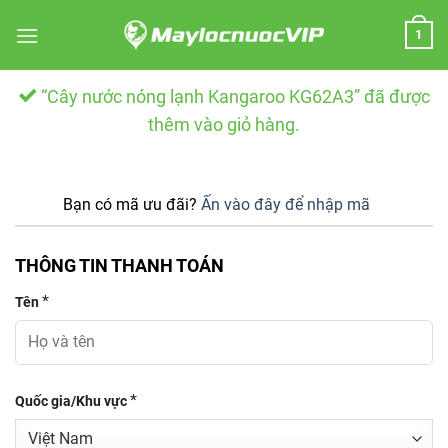
Skip
1
to
content
“Cây nước nóng lạnh Kangaroo KG62A3” đã được
thêm vào giỏ hàng.
Bạn có mã ưu đãi?
Ấn vào đây để nhập mã
THÔNG TIN THANH TOÁN
*
Tên
*
Quốc gia/Khu vực