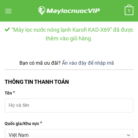
Skip
1
to
content
“Máy lọc nước nóng lạnh Karofi KAD-X69” đã được
thêm vào giỏ hàng.
Bạn có mã ưu đãi?
Ấn vào đây để nhập mã
THÔNG TIN THANH TOÁN
*
Tên
*
Quốc gia/Khu vực