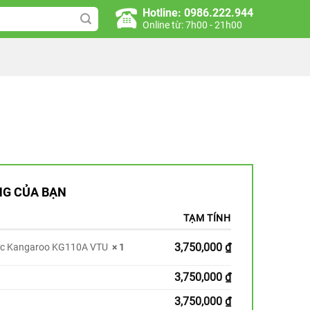
Hotline: 0986.222.944
Online từ: 7h00 - 21h00
G CỦA BẠN
TẠM TÍNH
3,750,000
₫
ớc Kangaroo KG110A VTU
× 1
3,750,000
₫
3,750,000
₫