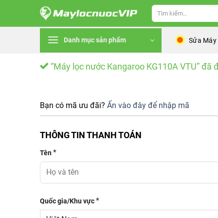
Skip
Tìm
to
kiếm:
content
Danh mục sản phẩm
Sửa Máy
“Máy lọc nước Kangaroo KG110A VTU” đã đ
Bạn có mã ưu đãi?
Ấn vào đây để nhập mã
THÔNG TIN THANH TOÁN
*
Tên
*
Quốc gia/Khu vực