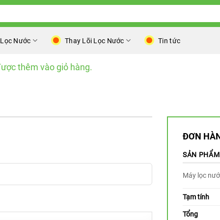
 Lọc Nước
Thay Lõi Lọc Nước
Tin tức
ược thêm vào giỏ hàng.
ĐƠN HÀN
SẢN PHẨM
Máy lọc nư
Tạm tính
Tổng