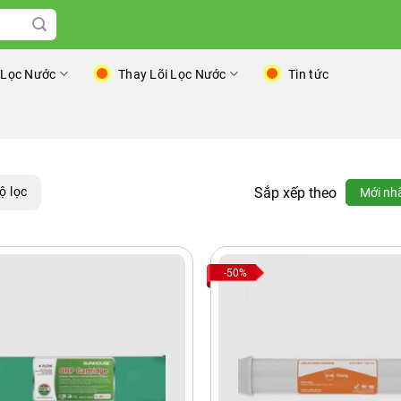
 Lọc Nước
Thay Lõi Lọc Nước
Tin tức
Sắp xếp theo
ộ lọc
Mới nh
-50%