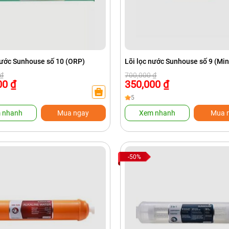
nước Sunhouse số 10 (ORP)
Lõi lọc nước Sunhouse số 9 (Min
Giá
Giá
₫
700,000
₫
gốc
hiện
00
₫
350,000
₫
là:
tại
₫.
700,000 ₫.
là:
5
₫.
350,000 ₫.
 nhanh
Mua ngay
Xem nhanh
Mua 
-50%