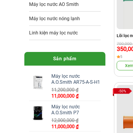
Máy lọc nước AO Smith
Máy lọc nước nóng lạnh
Linh kiện máy lọc nước
Lõi lọc 
Giá
Giá
700,000
gốc
hiện
350,0
là:
tại
700,000 
là:
5
Sản phẩm
350,000 
Xem
Máy lọc nước
A.O.Smith AR75-A-S-H1
11,200,000
₫
-50%
Giá
Giá
11,000,000
₫
gốc
hiện
Máy lọc nước
là:
tại
A.O.Smith P7
11,200,000 ₫.
là:
12,000,000
₫
11,000,000 ₫.
Giá
Giá
11,000,000
₫
gốc
hiện