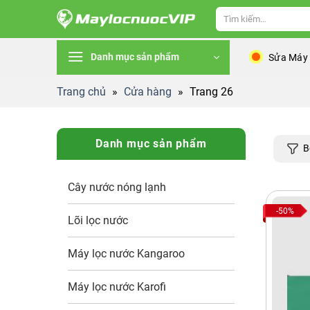
Skip
Tìm
to
kiếm:
content
Danh mục sản phẩm
Sửa Máy
Trang chủ
»
Cửa hàng
»
Trang 26
Danh mục sản phẩm
B
Cây nước nóng lạnh
-50%
Lõi lọc nước
Máy lọc nước Kangaroo
Máy lọc nước Karofi