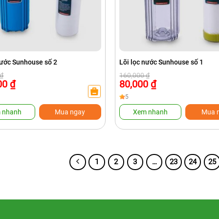
nước Sunhouse số 2
Lõi lọc nước Sunhouse số 1
Giá
Giá
₫
160,000
₫
gốc
hiện
00
₫
80,000
₫
là:
tại
₫.
160,000 ₫.
là:
5
₫.
80,000 ₫.
 nhanh
Mua ngay
Xem nhanh
Mua 
1
2
3
…
23
24
25