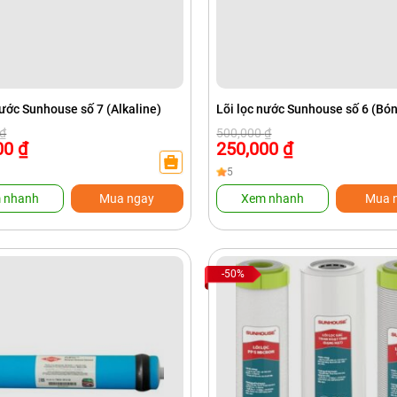
nước Sunhouse số 7 (Alkaline)
Lõi lọc nước Sunhouse số 6 (Bó
Giá
Giá
₫
500,000
₫
gốc
hiện
00
₫
250,000
₫
là:
tại
₫.
500,000 ₫.
là:
5
₫.
250,000 ₫.
 nhanh
Mua ngay
Xem nhanh
Mua 
-50%