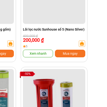
ng gốm)
Lõi lọc nước Sunhouse số 5 (Nano Silver)
Giá
Giá
400,000
₫
gốc
hiện
200,000
₫
là:
tại
400,000 ₫.
là:
5
200,000 ₫.
ngay
Xem nhanh
Mua ngay
-50%