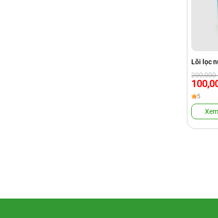
Lõi lọc 
Giá
Giá
200,000
gốc
hiện
100,0
là:
tại
200,000 
là:
5
100,000 
Xem