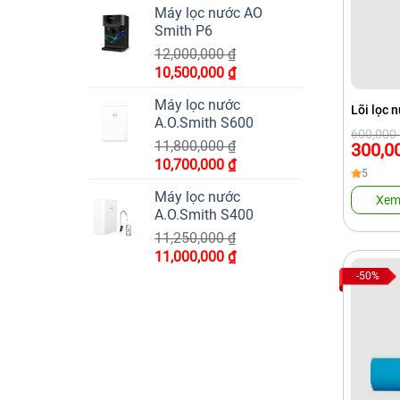
Máy lọc nước AO
là:
tại
Smith P6
12,000,000 ₫.
là:
12,000,000
₫
11,000,000 ₫.
Giá
Giá
10,500,000
₫
gốc
hiện
Máy lọc nước
là:
tại
Lõi lọc 
A.O.Smith S600
12,000,000 ₫.
là:
Giá
Giá
600,000
gốc
hiện
11,800,000
₫
10,500,000 ₫.
300,0
là:
tại
Giá
Giá
10,700,000
₫
600,000 
là:
5
gốc
hiện
300,000 
Máy lọc nước
Xem
là:
tại
A.O.Smith S400
11,800,000 ₫.
là:
11,250,000
₫
10,700,000 ₫.
Giá
Giá
11,000,000
₫
gốc
hiện
-50%
là:
tại
11,250,000 ₫.
là:
11,000,000 ₫.