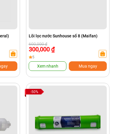
eral)
Lõi lọc nước Sunhouse số 8 (Maifan)
Giá
Giá
600,000
₫
gốc
hiện
300,000
₫
là:
tại
600,000 ₫.
là:
5
300,000 ₫.
ngay
Xem nhanh
Mua ngay
-50%