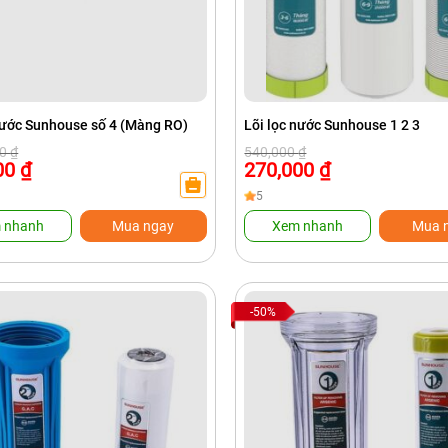
nước Sunhouse số 4 (Màng RO)
Lõi lọc nước Sunhouse 1 2 3
Giá
Giá
00
₫
540,000
₫
gốc
hiện
00
₫
270,000
₫
là:
tại
0 ₫.
540,000 ₫.
là:
5
₫.
270,000 ₫.
 nhanh
Mua ngay
Xem nhanh
Mua 
-50%