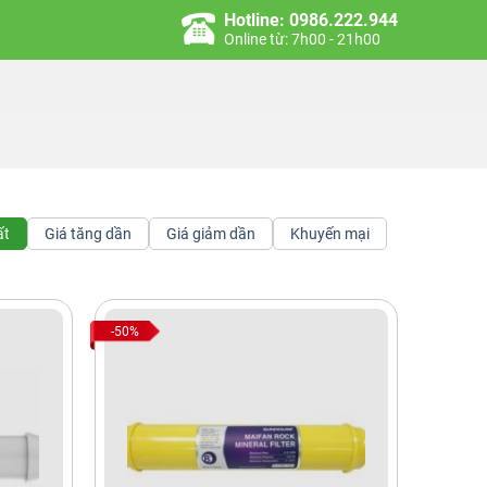
Hotline: 0986.222.944
Online từ: 7h00 - 21h00
ất
Giá tăng dần
Giá giảm dần
Khuyến mại
-50%