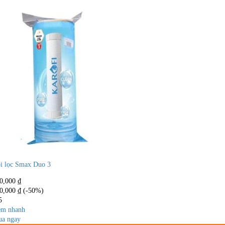
i lọc Smax Duo 3
0,000
₫
0,000
₫
(-50%)
5
m nhanh
a ngay