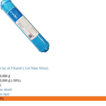
i lọc số 9 Karofi ( Lõi Nano Silver)
0,000
₫
0,000
₫
(-50%)
5
m nhanh
a ngay
50%