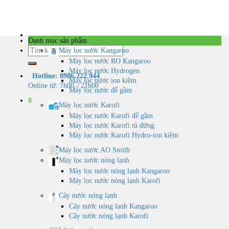
Skip
to
content
Danh mục sản phẩm
Tìm
Máy lọc nước Kangaroo
kiếm:
Máy lọc nước RO Kangaroo
Máy lọc nước Hydrogen
Hotline: 0986.222.944
Máy lọc nước ion kiềm
Online từ: 7h00 - 21h00
Máy lọc nước để gầm
0
Máy lọc nước Karofi
Máy lọc nước Karofi để gầm
Máy lọc nước Karofi tủ đứng
Máy lọc nước Karofi Hydro-ion kiềm
Máy lọc nước AO Smith
Máy lọc nước nóng lạnh
Máy lọc nước nóng lạnh Kangaroo
Máy lọc nước nóng lạnh Karofi
Cây nước nóng lạnh
Cây nước nóng lạnh Kangaroo
Cây nước nóng lạnh Karofi