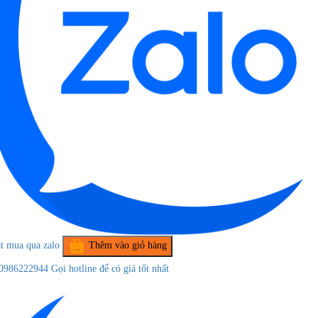
t mua qua zalo
Thêm vào giỏ hàng
0986222944
Gọi hotline để có giá tốt nhất