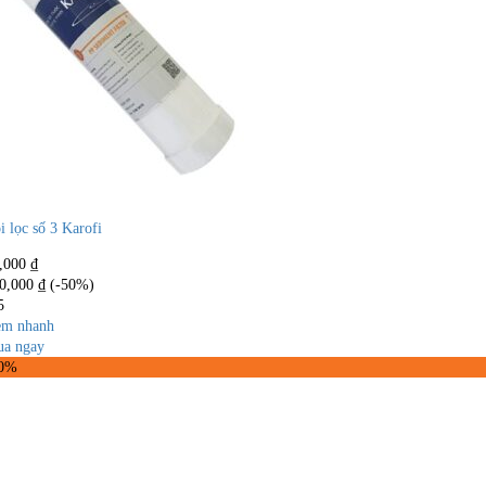
i lọc số 3 Karofi
,000
₫
0,000
₫
(-50%)
5
m nhanh
a ngay
50%