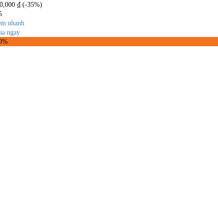
0,000
₫
(-35%)
5
m nhanh
a ngay
50%