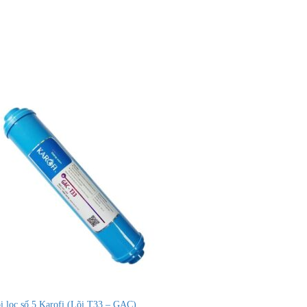
i lọc số 5 Karofi (Lõi T33 – GAC)