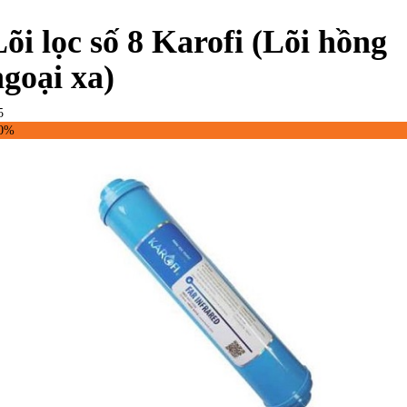
Lõi lọc số 8 Karofi (Lõi hồng
ngoại xa)
5
50%