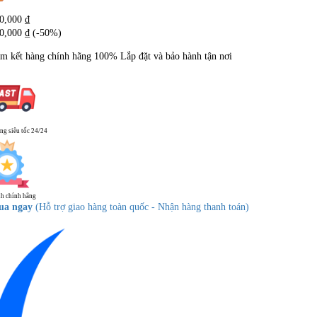
0,000
₫
0,000
₫
(-50%)
m kết hàng chính hãng
100%
Lắp đặt và bảo hành tận nơi
ng siêu tốc 24/24
h chính hãng
ua ngay
(Hỗ trợ giao hàng toàn quốc - Nhận hàng thanh toán)