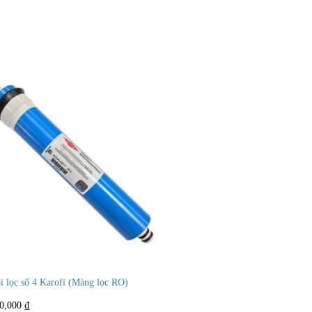
i lọc số 4 Karofi (Màng lọc RO)
0,000
₫