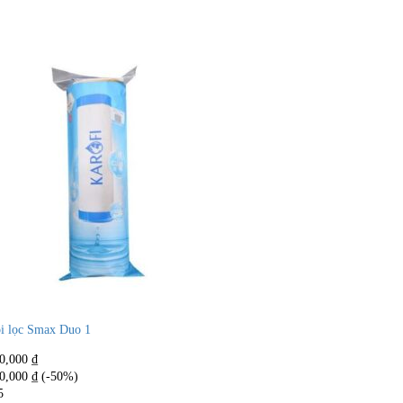
i lọc Smax Duo 1
0,000
₫
0,000
₫
(-50%)
5