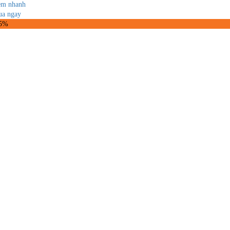
m nhanh
a ngay
35%