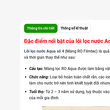
Thông tin chi tiết
Thông số kĩ thuật
Đặc điểm nổi bật của lõi lọc nước A
Lõi lọc nước Aqua
số 4
(Màng RO Filmtec) là quả 
và thời gian thay thế như sau:
Cấu tạo:
Màng lọc RO Aqua được làm bằng vật li
Chức năng:
Loại bỏ hoàn toàn chất rắn, các io
làm cho nước trở nên tinh khiết tuyệt đối nhưn
Tuổi thọ:
Từ 2 – 3 năm sử dụng, tuỳ thuộc vào
của mỗi gia đình.