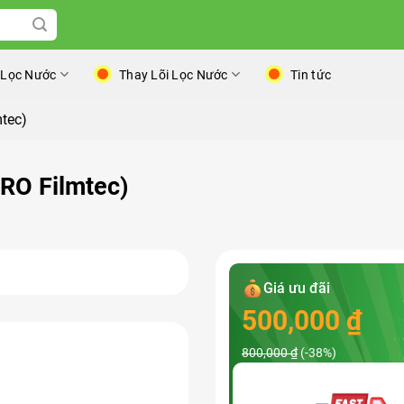
 Lọc Nước
Thay Lõi Lọc Nước
Tin tức
mtec)
 RO Filmtec)
Giá ưu đãi
500,000
₫
800,000
₫
(-38%)