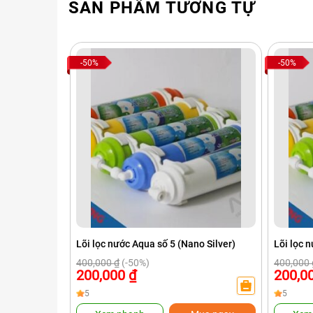
SẢN PHẨM TƯƠNG TỰ
-50%
-50%
Lõi lọc nước Aqua số 5 (Nano Silver)
Lõi lọc 
400,000
₫
(-50%)
400,000
200,000
₫
200,0
5
5