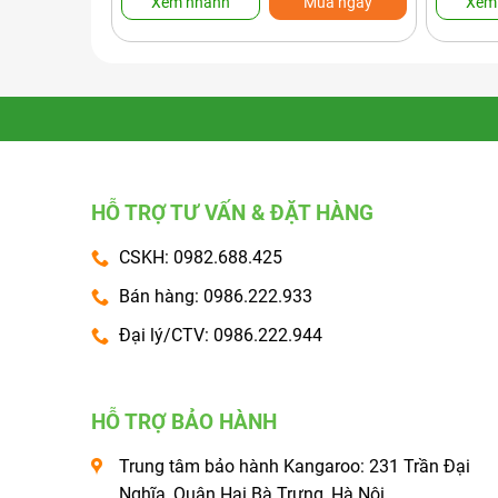
Xem nhanh
Mua ngay
Xem
HỖ TRỢ TƯ VẤN & ĐẶT HÀNG
CSKH: 0982.688.425
Bán hàng: 0986.222.933
Đại lý/CTV: 0986.222.944
HỖ TRỢ BẢO HÀNH
Trung tâm bảo hành Kangaroo: 231 Trần Đại
Nghĩa, Quận Hai Bà Trưng, Hà Nội