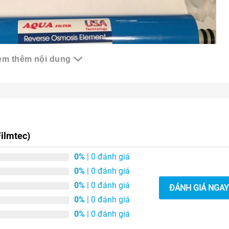
em thêm nội dung
Filmtec)
 nên lưu ý thay lõi lọc nước Aqua theo đúng định kỳ để đảm bả
c nước.
0%
| 0 đánh giá
0%
| 0 đánh giá
0%
| 0 đánh giá
ĐÁNH GIÁ NGAY
ặc thay lõi Aqua tại nhà, quý khách vui lòng liên hệ với
Máy lọ
0%
| 0 đánh giá
2 944
để được tư vấn và hỗ trợ nhanh nhất.
0%
| 0 đánh giá