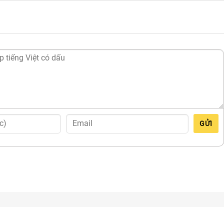
c nước cùng đội ngũ kỹ thuật cao, chắc chắn sẽ làm hài lòng mọ
GỬI
N cũng như dịch vụ CHUYÊN NGHIỆP!