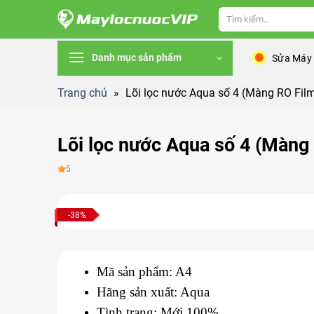
Skip
Tìm
to
kiếm:
content
Danh mục sản phẩm
Sửa Máy
Trang chủ
»
Lõi lọc nước Aqua số 4 (Màng RO Fil
Lõi lọc nước Aqua số 4 (Màng
5
-38%
Mã sản phẩm: A4
Hãng sản xuất: Aqua
Tình trạng: Mới 100%