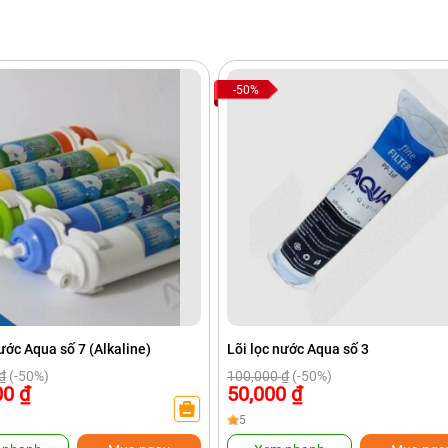
-50%
nước Aqua số 7 (Alkaline)
Lõi lọc nước Aqua số 3
₫
(-50%)
100,000
₫
(-50%)
00
₫
50,000
₫
5