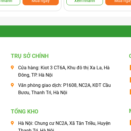
 nhanh
Mua ngay
Xem nhanh
Mua nga
TRỤ SỞ CHÍNH
Cửa hàng: Kiot 3 CT6A, Khu đô thị Xa La, Hà
Đông, TP. Hà Nội
Văn phòng giao dịch: P1608, NC2A, KĐT Cầu
Bươu, Thanh Trì, Hà Nội
TỔNG KHO
Hà Nội: Chung cư NC2A, Xã Tân Triều, Huyện
Thanh Trì, Hà Nội