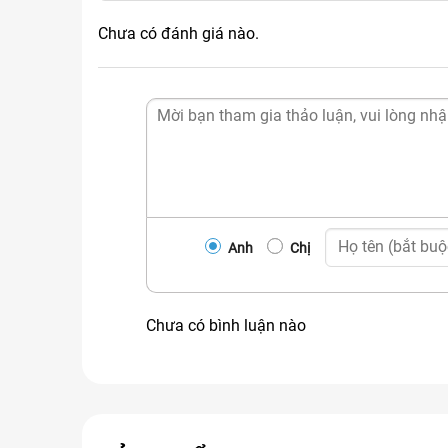
Cam kết lõi lọc chính hãng
Chưa có đánh giá nào.
Giá bán rẻ nhất thị trường
Miễn phí công thay tại Hà Nội
Giao hàng trên toàn quốc
Bảo hành sau khi thay thế
Phục vụ 24/7, kể cả sau giờ hành chính.
Với nhiều năm kinh nghiệm trong lĩnh vực máy lọ
khách hàng. Hãy lựa chọn chúng tôi vì sự UY TÍ
Anh
Chị
Chưa có bình luận nào