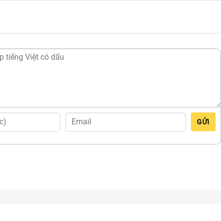
GỬI
áy lọc nước uy tín số 1 Hà Nội. Khi có nhu cầu mua
lõi Kangar