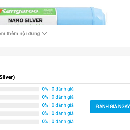
em thêm nội dung
õi lọc số 5 Kangaroo chính hãng
Silver)
ên
sử dụng tối đa 18 tháng
, bởi khi các hạt khoáng trong lõi hấp
0%
| 0 đánh giá
o đúng định kỳ sẽ đảm bảo nguồn nước đầu ra luôn tinh khiết và
0%
| 0 đánh giá
0%
| 0 đánh giá
ĐÁNH GIÁ NGAY
0%
| 0 đánh giá
ng:
0%
| 0 đánh giá