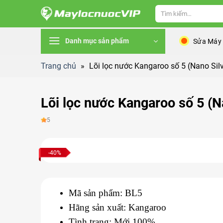
Skip
Tìm
to
kiếm:
content
Danh mục sản phẩm
Sửa Máy
Trang chủ
»
Lõi lọc nước Kangaroo số 5 (Nano Silv
Lõi lọc nước Kangaroo số 5 (N
5
-40%
Mã sản phẩm: BL5
Hãng sản xuất: Kangaroo
Tình trạng: Mới 100%