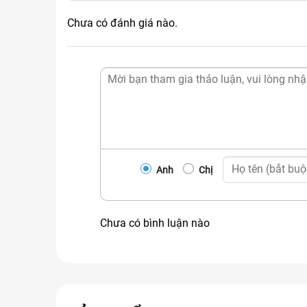
Chưa có đánh giá nào.
Anh
Chị
Chưa có bình luận nào
Mua lõi lọc số 5 Kangaroo ở đâu?
Máy lọc nước Tuấn Hưng
là hệ thống phân phối m