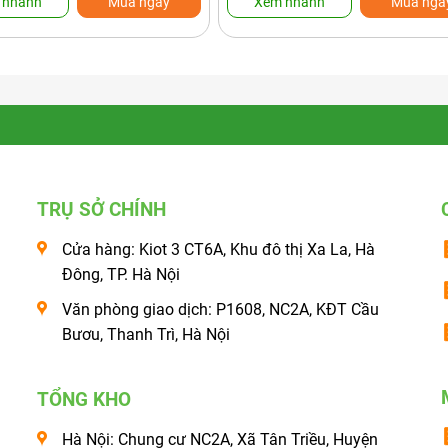
 nhanh
Mua ngay
Xem nhanh
Mua nga
TRỤ SỞ CHÍNH
Cửa hàng: Kiot 3 CT6A, Khu đô thị Xa La, Hà
Đông, TP. Hà Nội
Văn phòng giao dịch: P1608, NC2A, KĐT Cầu
Bươu, Thanh Trì, Hà Nội
TỔNG KHO
Hà Nội: Chung cư NC2A, Xã Tân Triều, Huyện