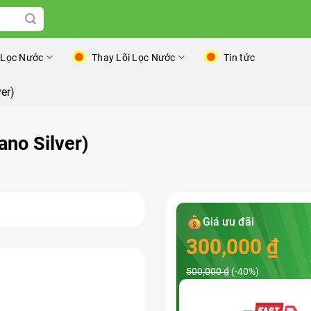
 Lọc Nước
Thay Lõi Lọc Nước
Tin tức
er)
ano Silver)
Giá ưu đãi
300,000
₫
500,000
₫
(-40%)