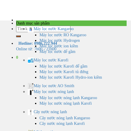
Skip
to
content
Danh mục sản phẩm
Tìm
Máy lọc nước Kangaroo
kiếm:
Máy lọc nước RO Kangaroo
Máy lọc nước Hydrogen
Hotline: 0986.222.944
Máy lọc nước ion kiềm
Online từ: 7h00 - 21h00
Máy lọc nước để gầm
0
Máy lọc nước Karofi
Máy lọc nước Karofi để gầm
Máy lọc nước Karofi tủ đứng
Máy lọc nước Karofi Hydro-ion kiềm
Máy lọc nước AO Smith
Máy lọc nước nóng lạnh
Máy lọc nước nóng lạnh Kangaroo
Máy lọc nước nóng lạnh Karofi
Cây nước nóng lạnh
Cây nước nóng lạnh Kangaroo
Cây nước nóng lạnh Karofi