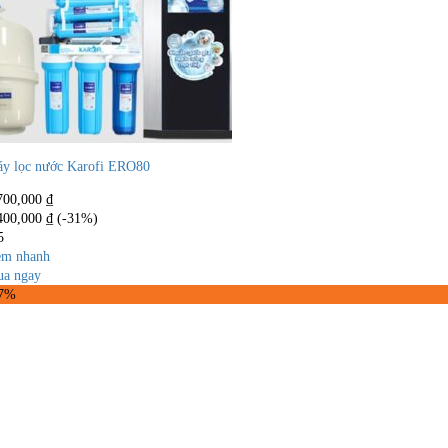
y lọc nước Karofi ERO80
700,000
₫
400,000
₫
(-31%)
5
m nhanh
a ngay
47%