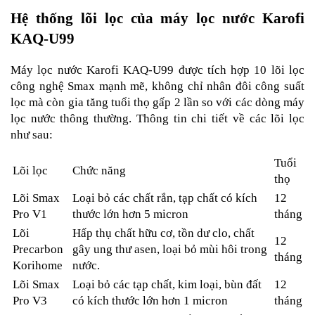
Hệ thống lõi lọc của máy lọc nước Karofi
KAQ-U99
Máy lọc nước Karofi KAQ-U99 được tích hợp 10 lõi lọc
công nghệ Smax mạnh mẽ, không chỉ nhân đôi công suất
lọc mà còn gia tăng tuổi thọ gấp 2 lần so với các dòng máy
lọc nước thông thường. Thông tin chi tiết về các lõi lọc
như sau:
Tuổi
Lõi lọc
Chức năng
thọ
Lõi Smax
Loại bỏ các chất rắn, tạp chất có kích
12
Pro V1
thước lớn hơn 5 micron
tháng
Lõi
Hấp thụ chất hữu cơ, tồn dư clo, chất
12
Precarbon
gây ung thư asen, loại bỏ mùi hôi trong
tháng
Korihome
nước.
Lõi Smax
Loại bỏ các tạp chất, kim loại, bùn đất
12
Pro V3
có kích thước lớn hơn 1 micron
tháng