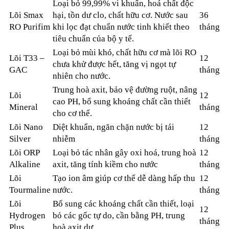
Loại bỏ 99,99% vi khuẩn, hoá chất độc
Lõi Smax
hại, tồn dư clo, chất hữu cơ. Nước sau
36
RO Purifim
khi lọc đạt chuẩn nước tinh khiết theo
tháng
tiêu chuẩn của bộ y tế.
Loại bỏ mùi khó, chất hữu cơ mà lõi RO
Lõi T33 –
12
chưa khử được hết, tăng vị ngọt tự
GAC
tháng
nhiên cho nước.
Trung hoà axit, bảo vệ đường ruột, nâng
Lõi
12
cao PH, bổ sung khoáng chất cần thiết
Mineral
tháng
cho cơ thể.
Lõi Nano
Diệt khuẩn, ngăn chặn nước bị tái
12
Silver
nhiễm
tháng
Lõi ORP
Loại bỏ tác nhân gây oxi hoá, trung hoà
12
Alkaline
axit, tăng tính kiềm cho nước
tháng
Lõi
Tạo ion âm giúp cơ thể dễ dàng hấp thu
12
Tourmaline
nước.
tháng
Lõi
Bổ sung các khoáng chất cần thiết, loại
12
Hydrogen
bỏ các gốc tự do, cần bằng PH, trung
tháng
Plus
hoà axit dư.