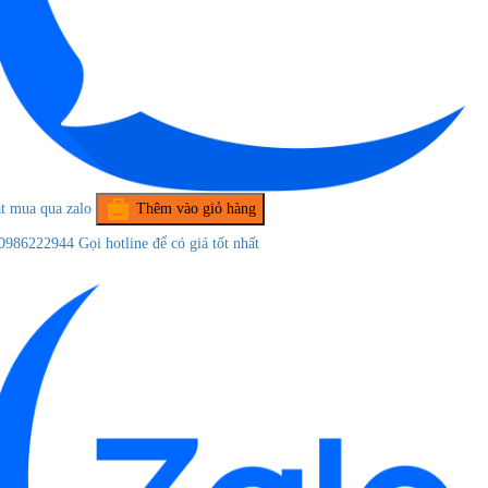
t mua qua zalo
Thêm vào giỏ hàng
0986222944
Gọi hotline để có giá tốt nhất