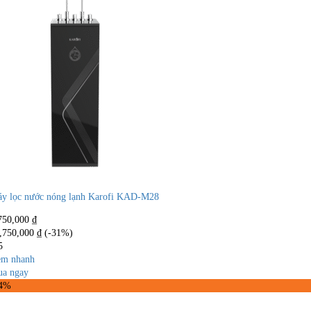
y lọc nước nóng lạnh Karofi KAD-M28
750,000
₫
,750,000
₫
(-31%)
5
m nhanh
a ngay
44%