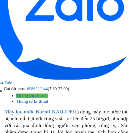
at Zalo
Gọi đặt mua:
0986222944
(7:30-22:00)
Thông tin chi tiết
Thông số kĩ thuật
Máy lọc nước Karofi KAQ-U99
là dòng máy lọc nước thế
hệ mới nổi bật với công suất lọc lên đến 75 lít/giờ, phù hợp
với các gia đình đông người, văn phòng, công ty,.. Sản
phẩm được trang bị 10 lõi lọc mạnh mẽ, tích hợp công