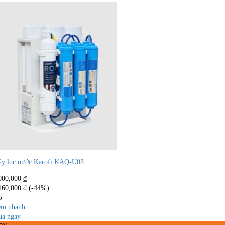
y lọc nước Karofi KAQ-U03
000,000
₫
160,000
₫
(-44%)
5
m nhanh
a ngay