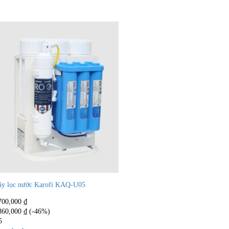
y lọc nước Karofi KAQ-U05
700,000
₫
860,000
₫
(-46%)
5