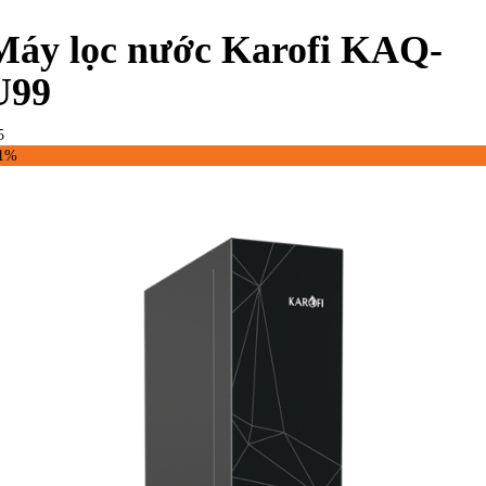
Máy lọc nước Karofi KAQ-
U99
5
41%