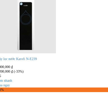
y lọc nước Karofi N-E239
800,000
₫
200,000
₫
(-33%)
5
m nhanh
a ngay
31%