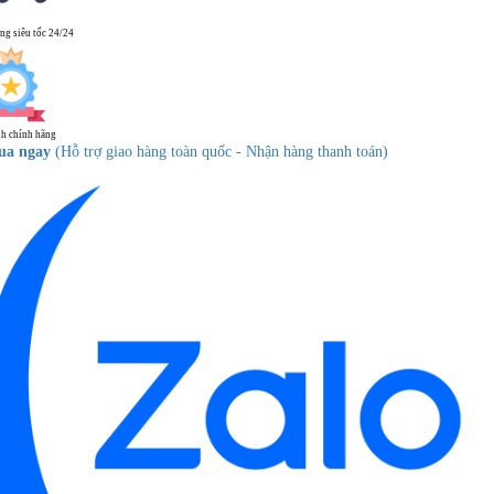
ng siêu tốc 24/24
h chính hãng
ua ngay
(Hỗ trợ giao hàng toàn quốc - Nhận hàng thanh toán)