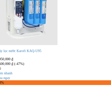
y lọc nước Karofi KAQ-U95
950,000
₫
500,000
₫
(-47%)
5
m nhanh
a ngay
33%