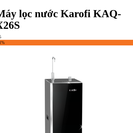
Máy lọc nước Karofi KAQ-
X26S
5
31%