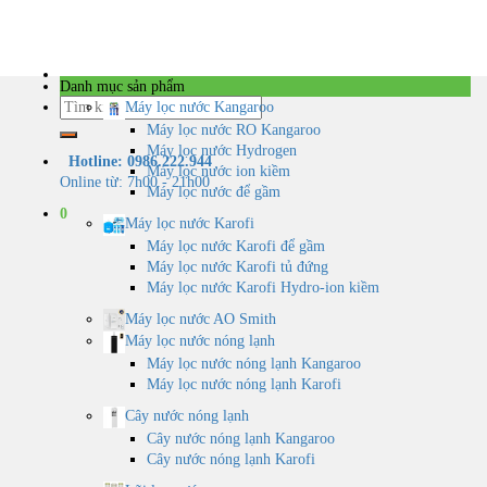
Skip
to
content
Danh mục sản phẩm
Tìm
Máy lọc nước Kangaroo
kiếm:
Máy lọc nước RO Kangaroo
Máy lọc nước Hydrogen
Hotline: 0986.222.944
Máy lọc nước ion kiềm
Online từ: 7h00 - 21h00
Máy lọc nước để gầm
0
Máy lọc nước Karofi
Máy lọc nước Karofi để gầm
Máy lọc nước Karofi tủ đứng
Máy lọc nước Karofi Hydro-ion kiềm
Máy lọc nước AO Smith
Máy lọc nước nóng lạnh
Máy lọc nước nóng lạnh Kangaroo
Máy lọc nước nóng lạnh Karofi
Cây nước nóng lạnh
Cây nước nóng lạnh Kangaroo
Cây nước nóng lạnh Karofi