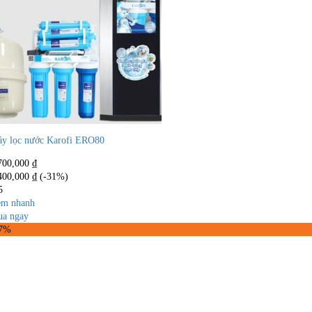
y lọc nước Karofi ERO80
700,000
₫
400,000
₫
(-31%)
5
m nhanh
a ngay
37%