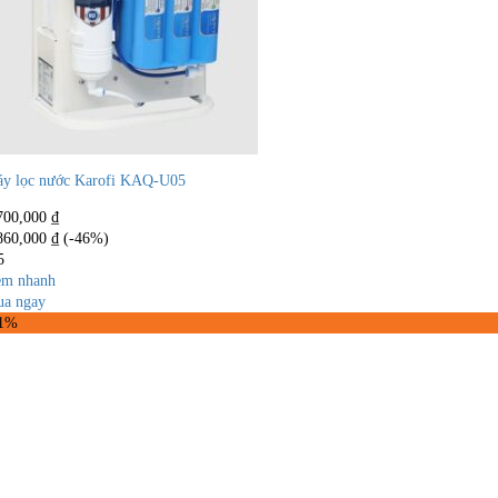
y lọc nước Karofi KAQ-U05
700,000
₫
860,000
₫
(-46%)
5
m nhanh
a ngay
31%