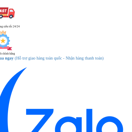
ng siêu tốc 24/24
h chính hãng
ua ngay
(Hỗ trợ giao hàng toàn quốc - Nhận hàng thanh toán)