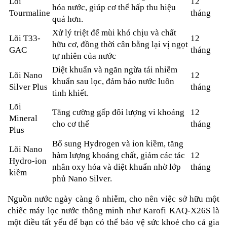
Lõi
12
hóa nước, giúp cơ thể hấp thu hiệu
Tourmaline
tháng
quả hơn.
Xử lý triệt để mùi khó chịu và chất
Lõi T33-
12
hữu cơ, đồng thời cân bằng lại vị ngọt
GAC
tháng
tự nhiên của nước
Diệt khuẩn và ngăn ngừa tái nhiễm
Lõi Nano
12
khuẩn sau lọc, đảm bảo nước luôn
Silver Plus
tháng
tinh khiết.
Lõi
Tăng cường gấp đôi lượng vi khoáng
12
Mineral
cho cơ thể
tháng
Plus
Bổ sung Hydrogen và ion kiềm, tăng
Lõi Nano
hàm lượng khoáng chất, giảm các tác
12
Hydro-ion
nhân oxy hóa và diệt khuẩn nhờ lớp
tháng
kiềm
phủ Nano Silver.
Nguồn nước ngày càng ô nhiễm, cho nên việc sở hữu một
chiếc máy lọc nước thông minh như Karofi KAQ-X26S là
một điều tất yếu để bạn có thể bảo vệ sức khoẻ cho cả gia