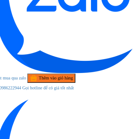
t mua qua zalo
Thêm vào giỏ hàng
0986222944
Gọi hotline để có giá tốt nhất