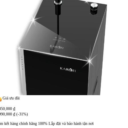
Giá ưu đãi
850,000
₫
990,000
₫
(-31%)
m kết hàng chính hãng
100%
Lắp đặt và bảo hành tận nơi