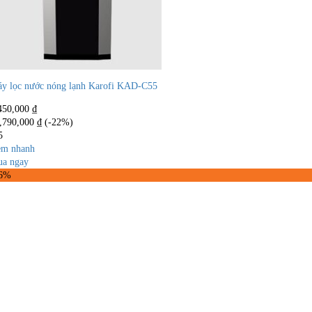
y lọc nước nóng lạnh Karofi KAD-C55
450,000
₫
,790,000
₫
(-22%)
5
m nhanh
a ngay
46%