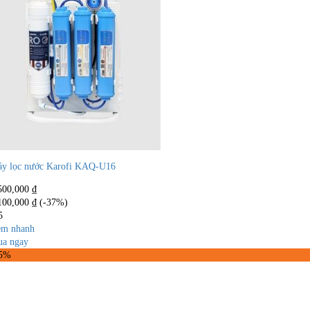
y lọc nước Karofi KAQ-U16
500,000
₫
100,000
₫
(-37%)
5
m nhanh
a ngay
45%