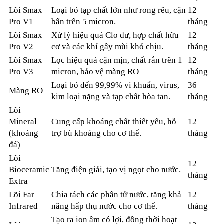
Lõi Smax
Loại bỏ tạp chất lớn như rong rêu, cặn
12
Pro V1
bẩn trên 5 micron.
tháng
Lõi Smax
Xử lý hiệu quả Clo dư, hợp chất hữu
12
Pro V2
cơ và các khí gây mùi khó chịu.
tháng
Lõi Smax
Lọc hiệu quả cặn mịn, chất rắn trên 1
12
Pro V3
micron, bảo vệ màng RO
tháng
Loại bỏ đến 99,99% vi khuẩn, virus,
36
Màng RO
kim loại nặng và tạp chất hòa tan.
tháng
Lõi
Mineral
Cung cấp khoáng chất thiết yếu, hỗ
12
(khoáng
trợ bù khoáng cho cơ thể.
tháng
đá)
Lõi
12
Bioceramic
Tăng điện giải, tạo vị ngọt cho nước.
tháng
Extra
Lõi Far
Chia tách các phân tử nước, tăng khả
12
Infrared
năng hấp thụ nước cho cơ thể.
tháng
Tạo ra ion âm có lợi, đồng thời hoạt