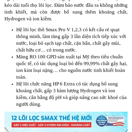
kéo dài tuổi thọ lõi lọc. Đảm bảo nước đầu ra không những
tinh khiết, mà còn được bổ sung thêm khoáng chất,
Hydrogen và ion kiềm.
Hệ lõi lọc thô Smax Pro V 1,2,3 có kết cấu rẻ quạt
thông minh, làm tăng gấp 3 lần diện tích tiếp xúc với
nước, loại bỏ sạch tạp chất, cặn bẩn, chất gây mùi,
chất hữu cơ… có trong nước.
Màng RO 100 GPD sản xuất tại Mỹ theo tiêu chuẩn
quốc tế, có tác dụng loại bỏ đến 99,99% chất gây hại,
ion kim loại nặng… cho nguồn nước tinh khiết hoàn
toàn.
Hệ lõi chức năng HP 6 Extra có tác dụng bổ sung
khoáng chất, gấp 3 hàm lượng Hydrogen và ion
kiềm, cân bằng độ pH và giúp nâng cao sức khoẻ của
người dùng.