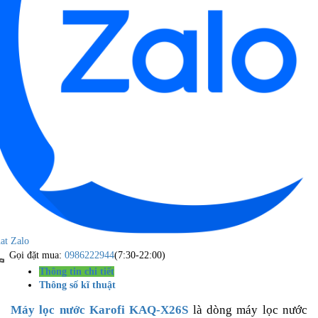
at Zalo
Gọi đặt mua:
0986222944
(7:30-22:00)
Thông tin chi tiết
Thông số kĩ thuật
Máy lọc nước Karofi KAQ-X26S
là dòng máy lọc nước