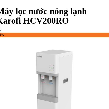
Máy lọc nước nóng lạnh
Karofi HCV200RO
5
34%