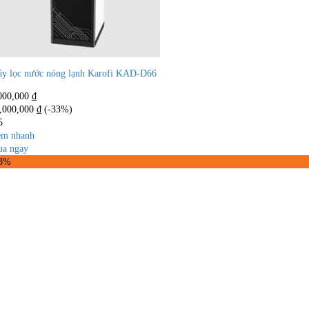
y lọc nước nóng lạnh Karofi KAD-D66
000,000
₫
,000,000
₫
(-33%)
5
m nhanh
a ngay
43%