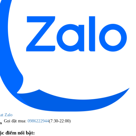
at Zalo
Gọi đặt mua:
0986222944
(7:30-22:00)
ặc điểm nổi bật: