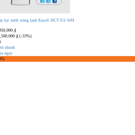
y lọc nước nóng lạnh Karofi HCV351-WH
050,000
₫
,500,000
₫
(-33%)
5
m nhanh
a ngay
33%