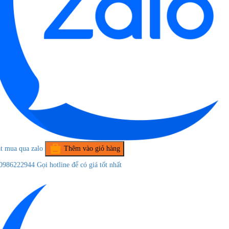
t mua qua zalo
Thêm vào giỏ hàng
0986222944
Gọi hotline để có giá tốt nhất