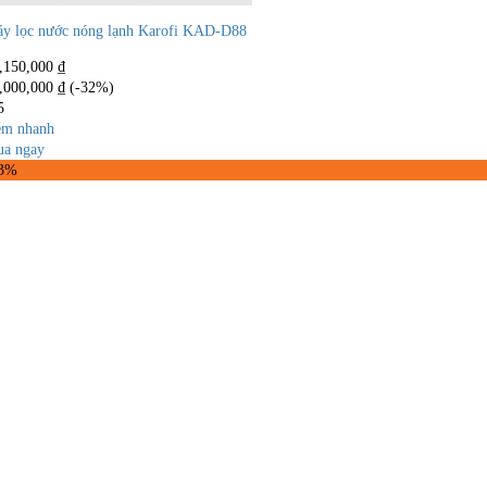
y lọc nước nóng lạnh Karofi KAD-D88
,150,000
₫
,000,000
₫
(-32%)
5
m nhanh
a ngay
33%