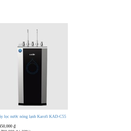
y lọc nước nóng lạnh Karofi KAD-C55
450,000
₫