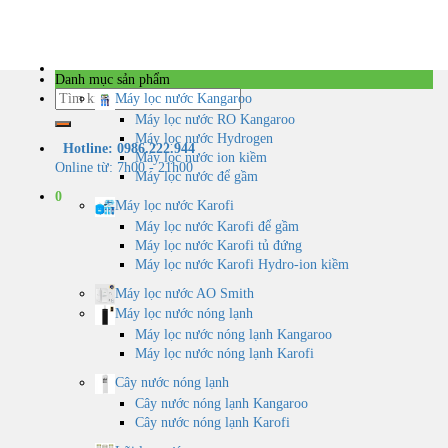
Skip
to
content
Danh mục sản phẩm
Tìm
Máy lọc nước Kangaroo
kiếm:
Máy lọc nước RO Kangaroo
Máy lọc nước Hydrogen
Hotline: 0986.222.944
Máy lọc nước ion kiềm
Online từ: 7h00 - 21h00
Máy lọc nước để gầm
0
Máy lọc nước Karofi
Máy lọc nước Karofi để gầm
Máy lọc nước Karofi tủ đứng
Máy lọc nước Karofi Hydro-ion kiềm
Máy lọc nước AO Smith
Máy lọc nước nóng lạnh
Máy lọc nước nóng lạnh Kangaroo
Máy lọc nước nóng lạnh Karofi
Cây nước nóng lạnh
Cây nước nóng lạnh Kangaroo
Cây nước nóng lạnh Karofi