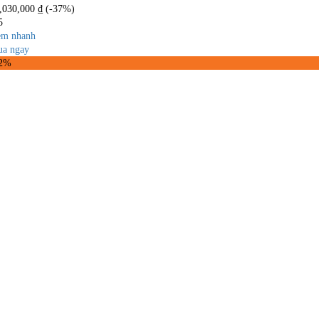
,030,000
₫
(-37%)
5
m nhanh
a ngay
22%