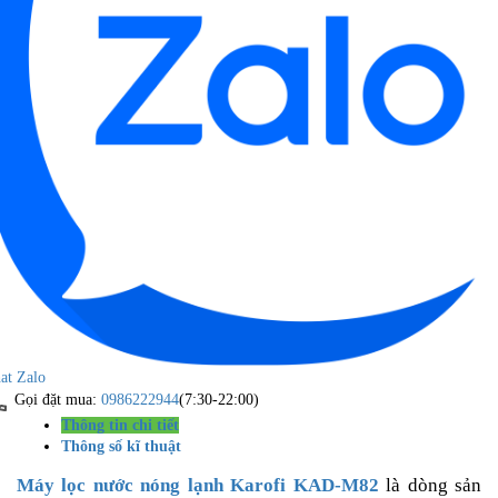
at Zalo
Gọi đặt mua:
0986222944
(7:30-22:00)
Thông tin chi tiết
Thông số kĩ thuật
Máy lọc nước nóng lạnh Karofi KAD-M82
là dòng sản