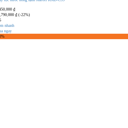
450,000
₫
,790,000
₫
(-22%)
5
m nhanh
a ngay
30%