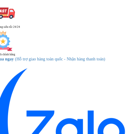
ng siêu tốc 24/24
h chính hãng
ua ngay
(Hỗ trợ giao hàng toàn quốc - Nhận hàng thanh toán)