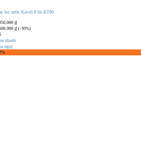
y lọc nước Karofi 8 lõi KT80
850,000
₫
500,000
₫
(-30%)
5
m nhanh
a ngay
32%