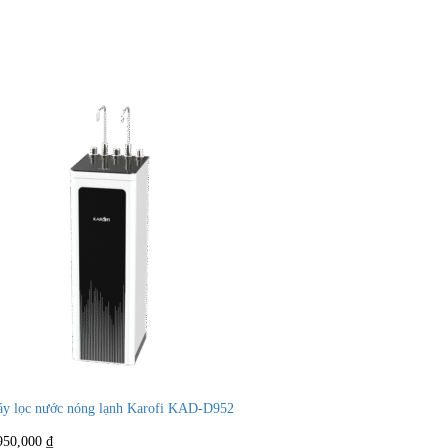
y lọc nước nóng lạnh Karofi KAD-D952
950,000
₫