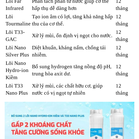
Lõi Far
Phân tách phân tử nước giúp cơ thể
12
Infrared
hấp thụ dễ dàng hơn
tháng
Lõi
Tạo ion âm có lợi, tăng khả năng hấp
12
Tourmaline
thu của cơ thể.
tháng
Lõi T33-
12
Xử lý mùi, ổn định vị ngọt cho nước.
GAC
tháng
Lõi Nano
Diệt khuẩn, kháng nấm, chống tái
12
Silver Plus
nhiễm.
tháng
Lõi Nano
Bổ sung hydrogen tăng nồng độ pH,
12
Hydro-ion
trung hòa axit dư.
tháng
Kiềm
Lõi T33
Xử lý mùi, các chất hữu cơ, giúp
12
Nano Plus
nước có vị ngọt tự nhiên
tháng