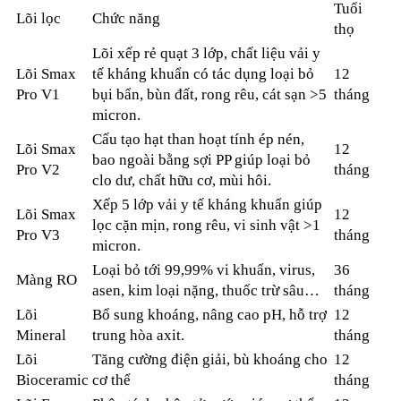
Tuổi
Lõi lọc
Chức năng
thọ
Lõi xếp rẻ quạt 3 lớp, chất liệu vải y
Lõi Smax
tế kháng khuẩn có tác dụng loại bỏ
12
Pro V1
bụi bẩn, bùn đất, rong rêu, cát sạn >5
tháng
micron.
Cấu tạo hạt than hoạt tính ép nén,
Lõi Smax
12
bao ngoài bằng sợi PP giúp loại bỏ
Pro V2
tháng
clo dư, chất hữu cơ, mùi hôi.
Xếp 5 lớp vải y tế kháng khuẩn giúp
Lõi Smax
12
lọc cặn mịn, rong rêu, vi sinh vật >1
Pro V3
tháng
micron.
Loại bỏ tới 99,99% vi khuẩn, virus,
36
Màng RO
asen, kim loại nặng, thuốc trừ sâu…
tháng
Lõi
Bổ sung khoáng, nâng cao pH, hỗ trợ
12
Mineral
trung hòa axit.
tháng
Lõi
Tăng cường điện giải, bù khoáng cho
12
Bioceramic
cơ thể
tháng