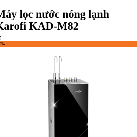
Máy lọc nước nóng lạnh
Karofi KAD-M82
5
40%