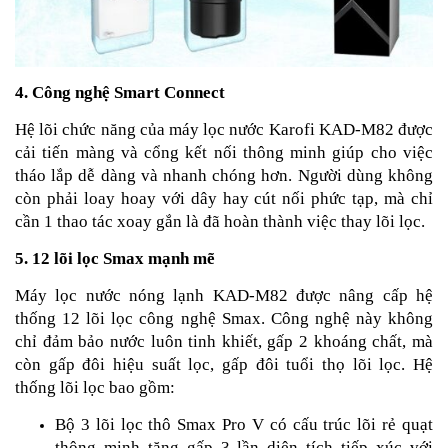
4. Công nghệ Smart Connect
Hệ lõi chức năng của máy lọc nước Karofi KAD-M82 được
cải tiến màng và cổng kết nối thông minh giúp cho việc
tháo lắp dễ dàng và nhanh chóng hơn. Người dùng không
còn phải loay hoay với dây hay cút nối phức tạp, mà chỉ
cần 1 thao tác xoay gắn là đã hoàn thành việc thay lõi lọc.
5. 12 lõi lọc Smax mạnh mẽ
Máy lọc nước nóng lạnh KAD-M82 được nâng cấp hệ
thống 12 lõi lọc công nghệ Smax. Công nghệ này không
chỉ đảm bảo nước luôn tinh khiết, gấp 2 khoáng chất, mà
còn gấp đôi hiệu suất lọc, gấp đôi tuổi thọ lõi lọc. Hệ
thống lõi lọc bao gồm:
Bộ 3 lõi lọc thô Smax Pro V có cấu trúc lõi rẻ quạt
thông minh tăng gấp 3 lần diện tích tiếp xúc với