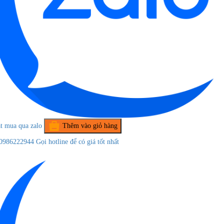
t mua qua zalo
Thêm vào giỏ hàng
0986222944
Gọi hotline để có giá tốt nhất