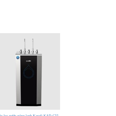
y lọc nước nóng lạnh Karofi KAD-C55