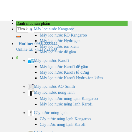
Skip
to
content
Danh mục sản phẩm
Tìm
Máy lọc nước Kangaroo
kiếm:
Máy lọc nước RO Kangaroo
Máy lọc nước Hydrogen
Hotline: 0986.222.944
Máy lọc nước ion kiềm
Online từ: 7h00 - 21h00
Máy lọc nước để gầm
0
Máy lọc nước Karofi
Máy lọc nước Karofi để gầm
Máy lọc nước Karofi tủ đứng
Máy lọc nước Karofi Hydro-ion kiềm
Máy lọc nước AO Smith
Máy lọc nước nóng lạnh
Máy lọc nước nóng lạnh Kangaroo
Máy lọc nước nóng lạnh Karofi
Cây nước nóng lạnh
Cây nước nóng lạnh Kangaroo
Cây nước nóng lạnh Karofi