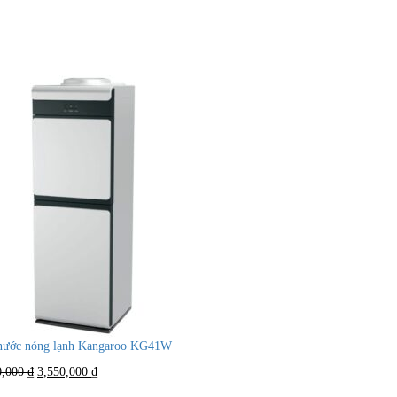
nước nóng lạnh Kangaroo KG41W
Giá
Giá
0,000
₫
3,550,000
₫
gốc
hiện