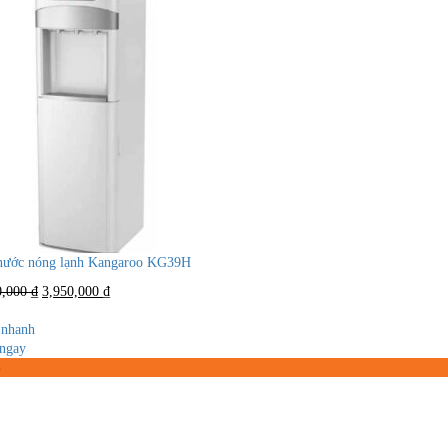
nước nóng lạnh Kangaroo KG39H
Giá
Giá
0,000
₫
3,950,000
₫
gốc
hiện
là:
tại
nhanh
5,900,000 ₫.
là:
ngay
3,950,000 ₫.
%