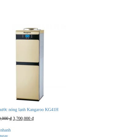
nước nóng lạnh Kangaroo KG41H
Giá
Giá
0,000
₫
3,700,000
₫
gốc
hiện
là:
tại
nhanh
4,500,000 ₫.
là:
ngay