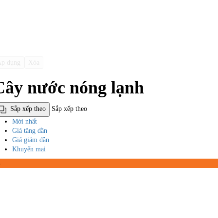
p dụng
Xóa
Cây nước nóng lạnh
Sắp xếp theo
Sắp xếp theo
Mới nhất
Giá tăng dần
Giá giảm dần
Khuyến mại
%