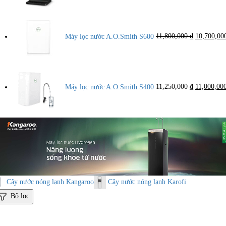
Giá
gốc
là:
Máy lọc nước A.O.Smith S600
11,800,000
₫
10,700,0
11,800,000
Giá
gốc
là:
Máy lọc nước A.O.Smith S400
11,250,000
₫
11,000,00
11,250,000
Cây nước nóng lạnh Kangaroo
Cây nước nóng lạnh Karofi
Bộ lọc