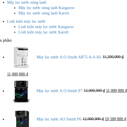
Máy lọc nước nóng lạnh
Máy lọc nước nóng lạnh Kangaroo
Máy lọc nước nóng lạnh Karofi
Linh kiện máy lọc nước
Linh kiện máy lọc nước Kangaroo
Linh kiện máy lọc nước Karofi
n phẩm
Máy lọc nước A.O.Smith AR75-A-S-H1
11,200,000
₫
Giá
Giá
11,000,000
₫
gốc
hiện
Giá
là:
tại
gốc
11,200,000 ₫.
là:
là:
Máy lọc nước A.O.Smith P7
12,000,000
₫
11,000,000
₫
11,000,000 ₫.
12,000,000 ₫
Giá
gốc
là:
Máy lọc nước AO Smith P6
12,000,000
₫
10,500,000
₫
12,000,000 ₫.