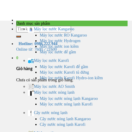
Skip
to
content
Danh mục sản phẩm
Tìm
Máy lọc nước Kangaroo
kiếm:
Máy lọc nước RO Kangaroo
Máy lọc nước Hydrogen
Hotline: 0986.222.944
Máy lọc nước ion kiềm
Online từ: 7h00 - 21h00
Máy lọc nước để gầm
0
Máy lọc nước Karofi
Máy lọc nước Karofi để gầm
Giỏ hàng
Máy lọc nước Karofi tủ đứng
Máy lọc nước Karofi Hydro-ion kiềm
Chưa có sản phẩm trong giỏ hàng.
Máy lọc nước AO Smith
Máy lọc nước nóng lạnh
Máy lọc nước nóng lạnh Kangaroo
Máy lọc nước nóng lạnh Karofi
Cây nước nóng lạnh
Cây nước nóng lạnh Kangaroo
Cây nước nóng lạnh Karofi