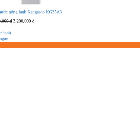
nước nóng lạnh Kangaroo KG35A3
Giá
Giá
0,000
₫
3,200,000
₫
gốc
hiện
là:
tại
nhanh
4,250,000 ₫.
là:
ngay
3,200,000 ₫.
%