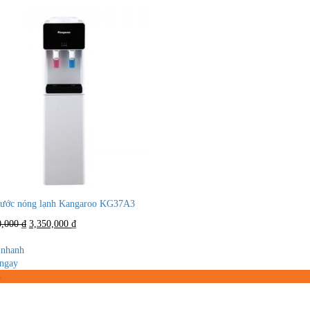
nước nóng lạnh Kangaroo KG37A3
Giá
Giá
0,000
₫
3,350,000
₫
gốc
hiện
là:
tại
nhanh
4,700,000 ₫.
là:
ngay
3,350,000 ₫.
%