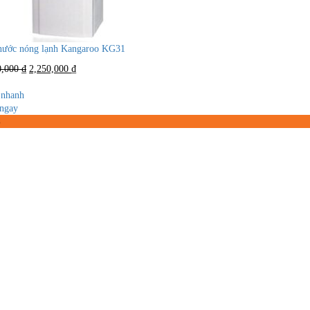
nước nóng lạnh Kangaroo KG31
Giá
Giá
0,000
₫
2,250,000
₫
gốc
hiện
là:
tại
nhanh
4,000,000 ₫.
là:
ngay
2,250,000 ₫.
%