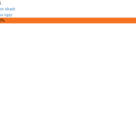
5
m nhanh
a ngay
10%