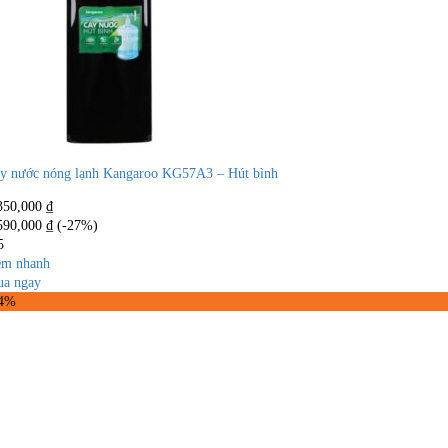
y nước nóng lạnh Kangaroo KG57A3 – Hút bình
350,000
₫
590,000
₫
(-27%)
5
m nhanh
a ngay
24%