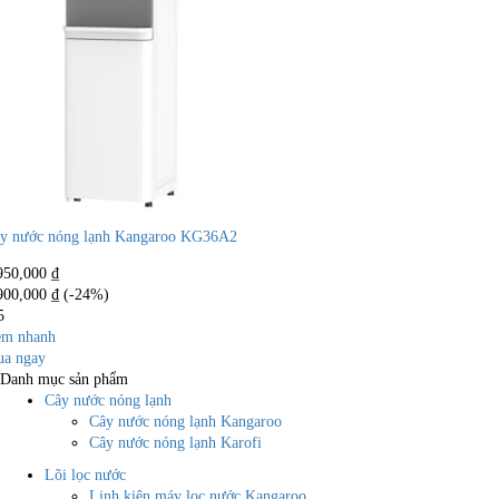
y nước nóng lạnh Kangaroo KG36A2
950,000
₫
900,000
₫
(-24%)
5
m nhanh
a ngay
Danh mục sản phẩm
Cây nước nóng lạnh
Cây nước nóng lạnh Kangaroo
Cây nước nóng lạnh Karofi
Lõi lọc nước
Linh kiện máy lọc nước Kangaroo