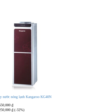
y nước nóng lạnh Kangaroo KG40N
550,000
₫
250,000
₫
(-32%)