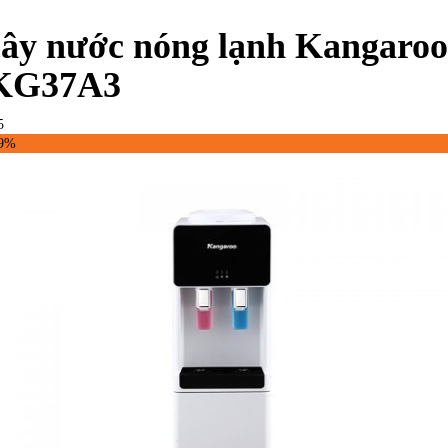
cây nước nóng lạnh Kangaroo
KG37A3
5
29%