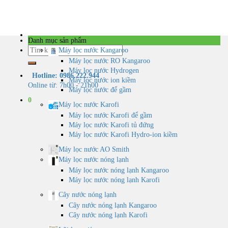
Skip
to
content
Danh mục sản phẩm
Tìm
Máy lọc nước Kangaroo
kiếm:
Máy lọc nước RO Kangaroo
Máy lọc nước Hydrogen
Hotline: 0986.222.944
Máy lọc nước ion kiềm
Online từ: 7h00 - 21h00
Máy lọc nước để gầm
0
Máy lọc nước Karofi
Máy lọc nước Karofi để gầm
Máy lọc nước Karofi tủ đứng
Máy lọc nước Karofi Hydro-ion kiềm
Máy lọc nước AO Smith
Máy lọc nước nóng lạnh
Máy lọc nước nóng lạnh Kangaroo
Máy lọc nước nóng lạnh Karofi
Cây nước nóng lạnh
Cây nước nóng lạnh Kangaroo
Cây nước nóng lạnh Karofi