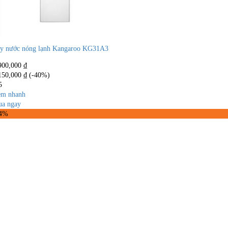
y nước nóng lạnh Kangaroo KG31A3
900,000
₫
150,000
₫
(-40%)
5
m nhanh
a ngay
44%