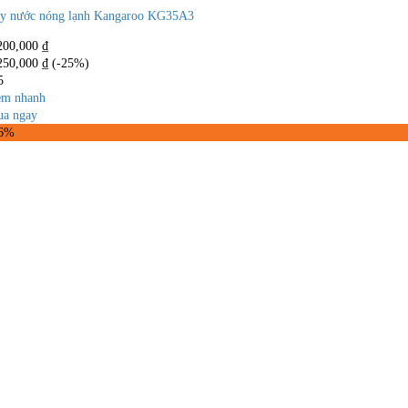
y nước nóng lạnh Kangaroo KG35A3
200,000
₫
250,000
₫
(-25%)
5
m nhanh
a ngay
36%