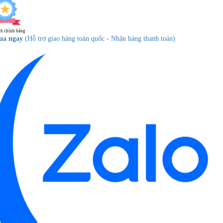
h chính hãng
ua ngay
(Hỗ trợ giao hàng toàn quốc - Nhận hàng thanh toán)