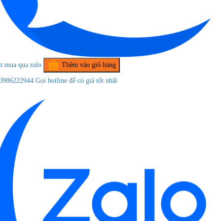
t mua qua zalo
Thêm vào giỏ hàng
0986222944
Gọi hotline để có giá tốt nhất