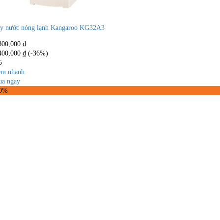
y nước nóng lạnh Kangaroo KG32A3
800,000
₫
400,000
₫
(-36%)
5
m nhanh
a ngay
40%