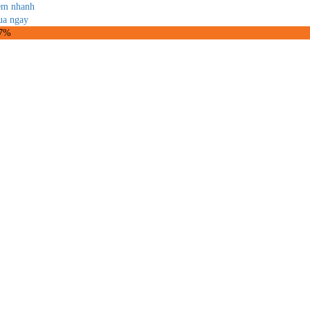
m nhanh
a ngay
27%