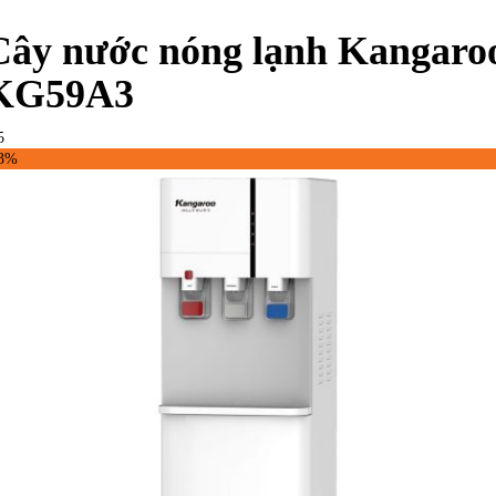
Cây nước nóng lạnh Kangaro
KG59A3
5
43%