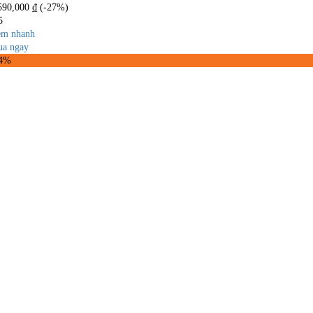
590,000
₫
(-27%)
5
m nhanh
a ngay
54%