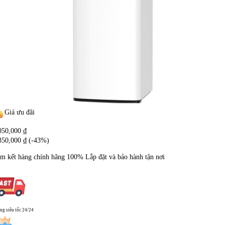
Giá ưu đãi
050,000
₫
350,000
₫
(-43%)
m kết hàng chính hãng
100%
Lắp đặt và bảo hành tận nơi
ng siêu tốc 24/24