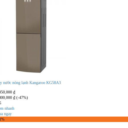
y nước nóng lạnh Kangaroo KG58A3
350,000
₫
300,000
₫
(-47%)
5
m nhanh
a ngay
21%