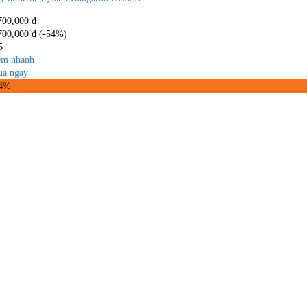
700,000
₫
700,000
₫
(-54%)
5
m nhanh
a ngay
14%