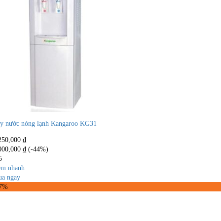
y nước nóng lạnh Kangaroo KG31
250,000
₫
000,000
₫
(-44%)
5
m nhanh
a ngay
47%