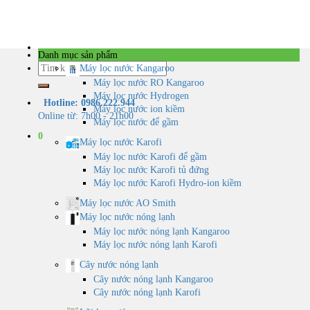
Skip
to
content
Danh mục sản phẩm
Tìm
Máy lọc nước Kangaroo
kiếm:
Máy lọc nước RO Kangaroo
Máy lọc nước Hydrogen
Hotline: 0986.222.944
Máy lọc nước ion kiềm
Online từ: 7h00 - 21h00
Máy lọc nước để gầm
0
Máy lọc nước Karofi
Máy lọc nước Karofi để gầm
Máy lọc nước Karofi tủ đứng
Máy lọc nước Karofi Hydro-ion kiềm
Máy lọc nước AO Smith
Máy lọc nước nóng lạnh
Máy lọc nước nóng lạnh Kangaroo
Máy lọc nước nóng lạnh Karofi
Cây nước nóng lạnh
Cây nước nóng lạnh Kangaroo
Cây nước nóng lạnh Karofi