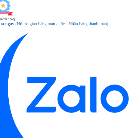
h chính hãng
ua ngay
(Hỗ trợ giao hàng toàn quốc - Nhận hàng thanh toán)