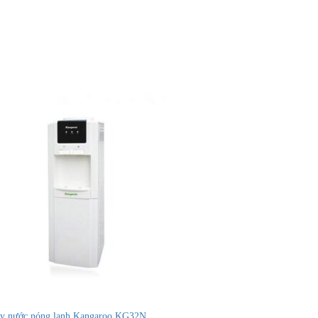
y nước nóng lạnh Kangaroo KG32N