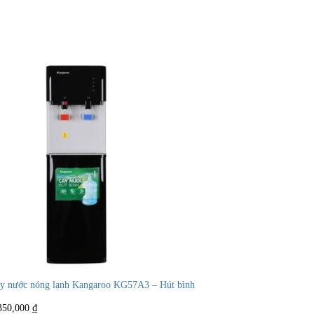
y nước nóng lạnh Kangaroo KG57A3 – Hút bình
350,000
₫