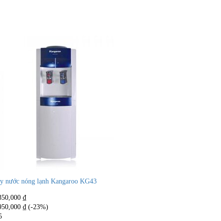
y nước nóng lạnh Kangaroo KG43
350,000
₫
950,000
₫
(-23%)
5