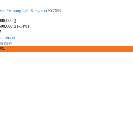
y nước nóng lạnh Kangaroo KG38N
000,000
₫
500,000
₫
(-14%)
5
m nhanh
a ngay
43%