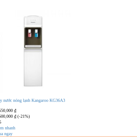
y nước nóng lạnh Kangaroo KG36A3
550,000
₫
500,000
₫
(-21%)
5
m nhanh
a ngay