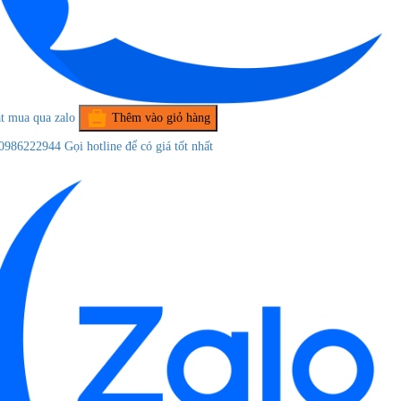
t mua qua zalo
Thêm vào giỏ hàng
0986222944
Gọi hotline để có giá tốt nhất