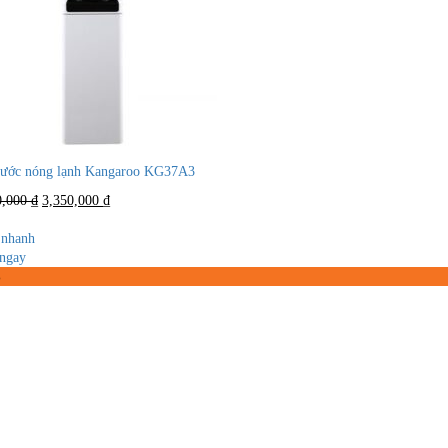
nước nóng lạnh Kangaroo KG37A3
Giá
Giá
0,000
₫
3,350,000
₫
gốc
hiện
là:
tại
nhanh
4,700,000 ₫.
là:
ngay
3,350,000 ₫.
%