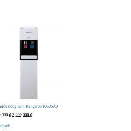
nước nóng lạnh Kangaroo KG35A3
Giá
Giá
0,000
₫
3,200,000
₫
gốc
hiện
là:
tại
nhanh