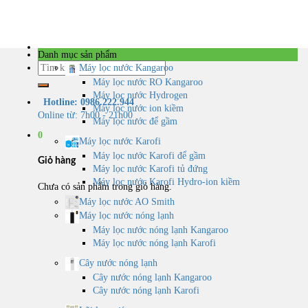
Skip
to
content
Danh mục sản phẩm
Tìm
Máy lọc nước Kangaroo
kiếm:
Máy lọc nước RO Kangaroo
Máy lọc nước Hydrogen
Hotline: 0986.222.944
Máy lọc nước ion kiềm
Online từ: 7h00 - 21h00
Máy lọc nước để gầm
0
Máy lọc nước Karofi
Máy lọc nước Karofi để gầm
Giỏ hàng
Máy lọc nước Karofi tủ đứng
Máy lọc nước Karofi Hydro-ion kiềm
Chưa có sản phẩm trong giỏ hàng.
Máy lọc nước AO Smith
Máy lọc nước nóng lạnh
Máy lọc nước nóng lạnh Kangaroo
Máy lọc nước nóng lạnh Karofi
Cây nước nóng lạnh
Cây nước nóng lạnh Kangaroo
Cây nước nóng lạnh Karofi