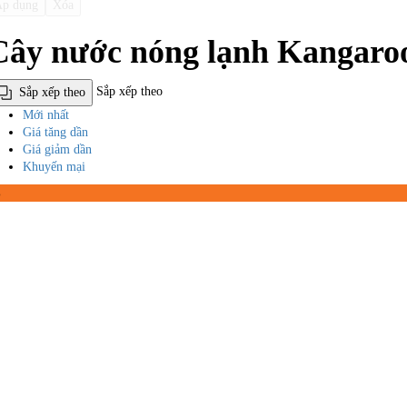
p dụng
Xóa
Cây nước nóng lạnh Kangaro
Sắp xếp theo
Sắp xếp theo
Mới nhất
Giá tăng dần
Giá giảm dần
Khuyến mại
%