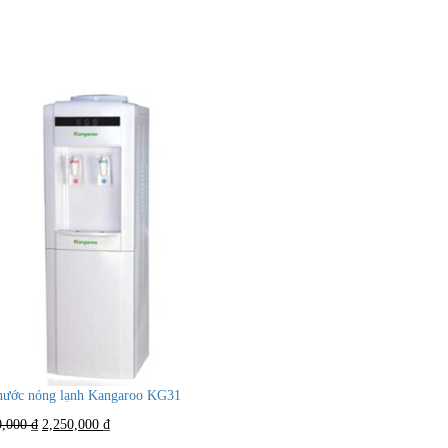
nước nóng lạnh Kangaroo KG31
Giá
Giá
0,000
₫
2,250,000
₫
gốc
hiện