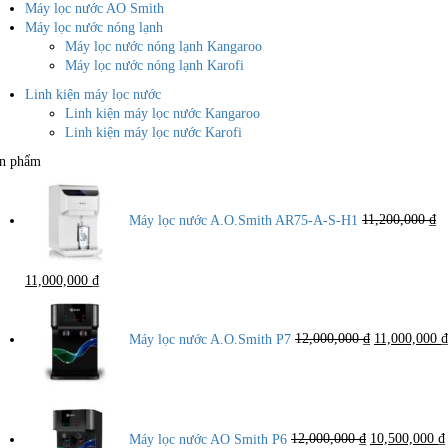
Máy lọc nước AO Smith
Máy lọc nước nóng lạnh
Máy lọc nước nóng lạnh Kangaroo
Máy lọc nước nóng lạnh Karofi
Linh kiện máy lọc nước
Linh kiện máy lọc nước Kangaroo
Linh kiện máy lọc nước Karofi
n phẩm
Máy lọc nước A.O.Smith AR75-A-S-H1
11,200,000
₫
Giá
Giá
11,000,000
₫
gốc
hiện
Giá
là:
tại
gốc
11,200,000 ₫.
là:
là:
Máy lọc nước A.O.Smith P7
12,000,000
₫
11,000,000
₫
11,000,000 ₫.
12,000,000 ₫
Giá
gốc
là:
Máy lọc nước AO Smith P6
12,000,000
₫
10,500,000
₫