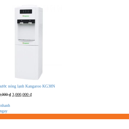
nước nóng lạnh Kangaroo KG38N
Giá
Giá
0,000
₫
3,000,000
₫
gốc
hiện
là:
tại
nhanh
3,500,000 ₫.
là:
ngay
3,000,000 ₫.
%