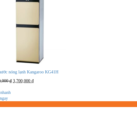
nước nóng lạnh Kangaroo KG41H
Giá
Giá
0,000
₫
3,700,000
₫
gốc
hiện
là:
tại
nhanh
4,500,000 ₫.
là:
ngay
3,700,000 ₫.
%