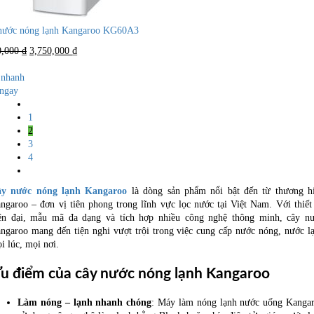
nước nóng lạnh Kangaroo KG60A3
Giá
Giá
0,000
₫
3,750,000
₫
gốc
hiện
là:
tại
nhanh
7,650,000 ₫.
là:
ngay
3,750,000 ₫.
1
2
3
4
y nước nóng lạnh Kangaroo
là dòng sản phẩm nổi bật đến từ thương h
ngaroo – đơn vị tiên phong trong lĩnh vực lọc nước tại Việt Nam. Với thiết
ện đại, mẫu mã đa dạng và tích hợp nhiều công nghệ thông minh, cây n
ngaroo mang đến tiện nghi vượt trội trong việc cung cấp nước nóng, nước l
i lúc, mọi nơi.
u điểm của cây nước nóng lạnh Kangaroo
Làm nóng – lạnh nhanh chóng
: Máy làm nóng lạnh nước uống Kanga