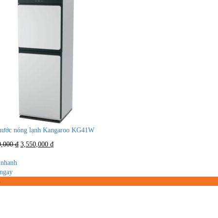
nước nóng lạnh Kangaroo KG41W
Giá
Giá
0,000
₫
3,550,000
₫
gốc
hiện
là:
tại
nhanh
4,500,000 ₫.
là:
ngay
3,550,000 ₫.
%