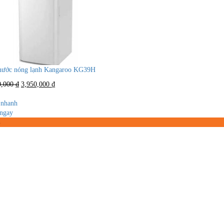
nước nóng lạnh Kangaroo KG39H
Giá
Giá
0,000
₫
3,950,000
₫
gốc
hiện
là:
tại
nhanh
5,900,000 ₫.
là:
ngay
3,950,000 ₫.
%