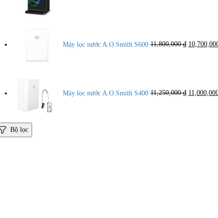
12,000,000 ₫.
Giá
gốc
là:
Máy lọc nước A.O.Smith S600
11,800,000
₫
10,700,0
11,800,000
Giá
gốc
là:
Máy lọc nước A.O.Smith S400
11,250,000
₫
11,000,00
11,250,000
Bộ lọc