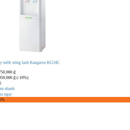
y nước nóng lạnh Kangaroo KG34C
750,000
₫
050,000
₫
(-10%)
5
m nhanh
a ngay
26%