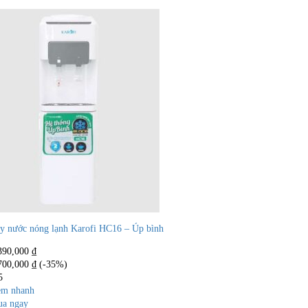
y nước nóng lạnh Karofi HC16 – Úp bình
390,000
₫
700,000
₫
(-35%)
5
m nhanh
a ngay