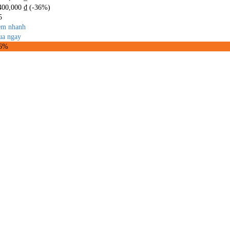
400,000
₫
(-36%)
5
m nhanh
a ngay
36%