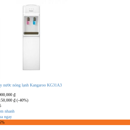
y nước nóng lạnh Kangaroo KG31A3
900,000
₫
150,000
₫
(-40%)
5
m nhanh
a ngay
35%