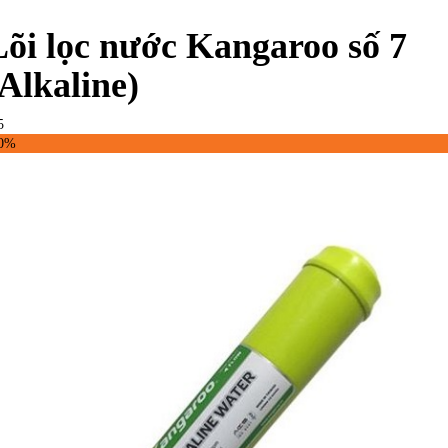
Lõi lọc nước Kangaroo số 7
(Alkaline)
5
50%