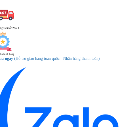
ng siêu tốc 24/24
h chính hãng
ua ngay
(Hỗ trợ giao hàng toàn quốc - Nhận hàng thanh toán)