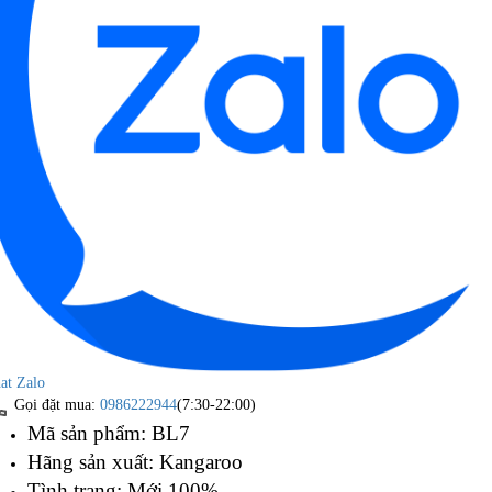
at Zalo
Gọi đặt mua:
0986222944
(7:30-22:00)
Mã sản phẩm: BL7
Hãng sản xuất: Kangaroo
Tình trạng: Mới 100%