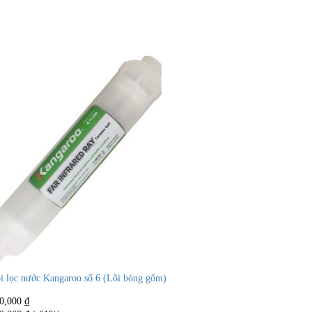
i lọc nước Kangaroo số 6 (Lõi bóng gốm)
0,000
₫