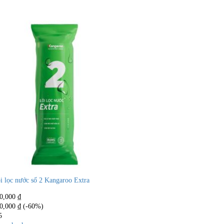
i lọc nước số 2 Kangaroo Extra
0,000
₫
0,000
₫
(-60%)
5