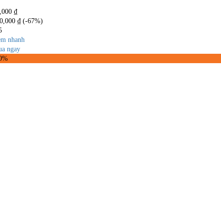
,000
₫
0,000
₫
(-67%)
5
m nhanh
a ngay
40%