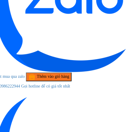
t mua qua zalo
Thêm vào giỏ hàng
0986222944
Gọi hotline để có giá tốt nhất