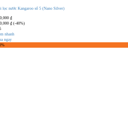
i lọc nước Kangaroo số 5 (Nano Silver)
0,000
₫
0,000
₫
(-40%)
5
m nhanh
a ngay
60%