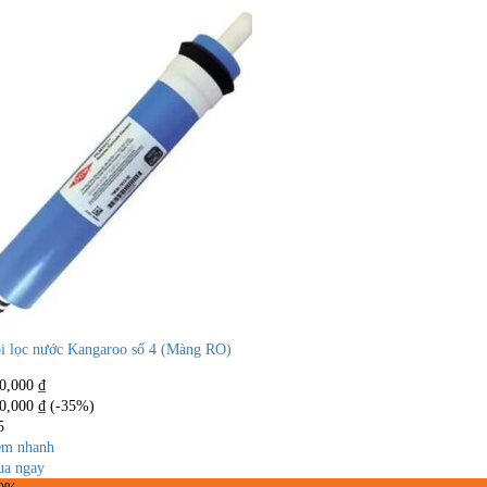
i lọc nước Kangaroo số 4 (Màng RO)
0,000
₫
0,000
₫
(-35%)
5
m nhanh
a ngay