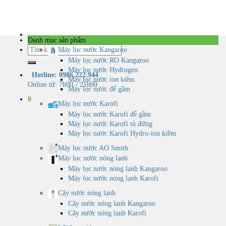
Skip
to
content
Danh mục sản phẩm
Tìm
Máy lọc nước Kangaroo
kiếm:
Máy lọc nước RO Kangaroo
Máy lọc nước Hydrogen
Hotline: 0986.222.944
Máy lọc nước ion kiềm
Online từ: 7h00 - 21h00
Máy lọc nước để gầm
0
Máy lọc nước Karofi
Máy lọc nước Karofi để gầm
Máy lọc nước Karofi tủ đứng
Máy lọc nước Karofi Hydro-ion kiềm
Máy lọc nước AO Smith
Máy lọc nước nóng lạnh
Máy lọc nước nóng lạnh Kangaroo
Máy lọc nước nóng lạnh Karofi
Cây nước nóng lạnh
Cây nước nóng lạnh Kangaroo
Cây nước nóng lạnh Karofi