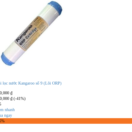
i lọc nước Kangaroo số 9 (Lõi ORP)
0,000
₫
0,000
₫
(-41%)
5
m nhanh
a ngay
35%