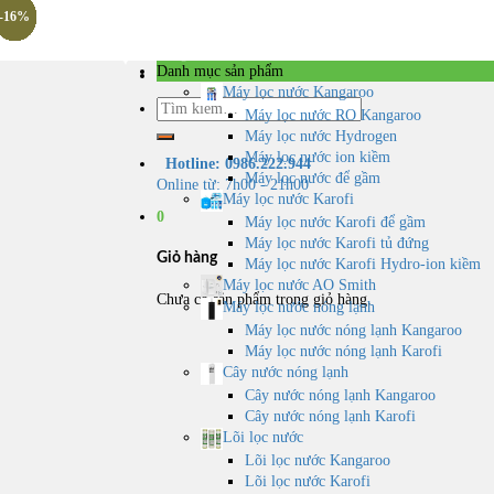
Skip
-19%
-18%
-13%
-18%
-17%
-17%
-15%
-16%
-2%
-8%
-2%
-9%
to
content
Danh mục sản phẩm
Máy lọc nước Kangaroo
Tìm
Máy lọc nước RO Kangaroo
kiếm:
Máy lọc nước Hydrogen
Máy lọc nước ion kiềm
Hotline: 0986.222.944
Máy lọc nước để gầm
Online từ: 7h00 - 21h00
Máy lọc nước Karofi
0
Máy lọc nước Karofi để gầm
Máy lọc nước Karofi tủ đứng
Giỏ hàng
Máy lọc nước Karofi Hydro-ion kiềm
Máy lọc nước AO Smith
Chưa có sản phẩm trong giỏ hàng.
Máy lọc nước nóng lạnh
Máy lọc nước nóng lạnh Kangaroo
Máy lọc nước nóng lạnh Karofi
Cây nước nóng lạnh
Cây nước nóng lạnh Kangaroo
Cây nước nóng lạnh Karofi
Lõi lọc nước
Lõi lọc nước Kangaroo
Lõi lọc nước Karofi