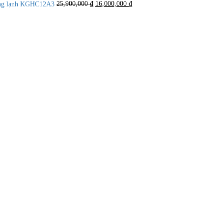
là:
tại
óng lạnh KGHC12A3
25,900,000
₫
16,000,000
₫
25,900,000 ₫.
là:
16,000,000 ₫.