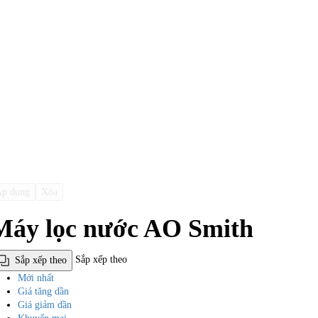
p dụng
Xóa
Máy lọc nước AO Smith
Sắp xếp theo
Sắp xếp theo
Mới nhất
Giá tăng dần
Giá giảm dần