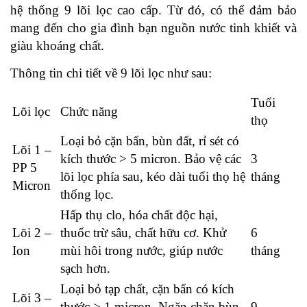
hệ thống 9 lõi lọc cao cấp. Từ đó, có thể đảm bảo
mang đến cho gia đình bạn nguồn nước tinh khiết và
giàu khoáng chất.
Thông tin chi tiết về 9 lõi lọc như sau:
Tuổi
Lõi lọc
Chức năng
thọ
Loại bỏ cặn bẩn, bùn đất, rỉ sét có
Lõi 1 –
kích thước > 5 micron. Bảo vệ các
3
PP 5
lõi lọc phía sau, kéo dài tuổi thọ hệ
tháng
Micron
thống lọc.
Hấp thụ clo, hóa chất độc hại,
Lõi 2 –
thuốc trừ sâu, chất hữu cơ. Khử
6
Ion
mùi hôi trong nước, giúp nước
tháng
sạch hơn.
Loại bỏ tạp chất, cặn bẩn có kích
Lõi 3 –
thước > 1 micron. Ngăn chặn bùn
9