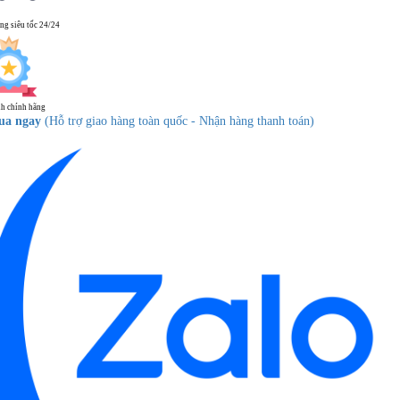
ng siêu tốc 24/24
h chính hãng
ua ngay
(Hỗ trợ giao hàng toàn quốc - Nhận hàng thanh toán)