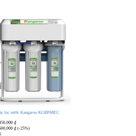
y lọc nước Kangaroo KGRP68EC
450,000
₫
600,000
₫
(-25%)
5