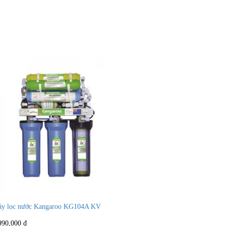
y lọc nước Kangaroo KG104A KV
990,000
₫