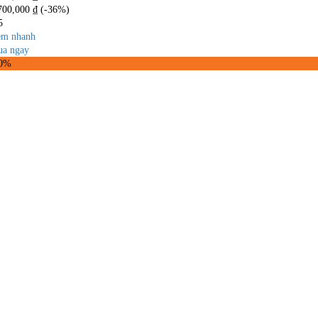
700,000
₫
(-36%)
5
m nhanh
a ngay
30%