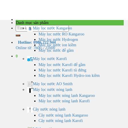
Skip
to
content
Danh mục sản phẩm
Tìm
Máy lọc nước Kangaroo
kiếm:
Máy lọc nước RO Kangaroo
Máy lọc nước Hydrogen
Hotline: 0986.222.944
Máy lọc nước ion kiềm
Online từ: 7h00 - 21h00
Máy lọc nước để gầm
0
Máy lọc nước Karofi
Máy lọc nước Karofi để gầm
Máy lọc nước Karofi tủ đứng
Máy lọc nước Karofi Hydro-ion kiềm
Máy lọc nước AO Smith
Máy lọc nước nóng lạnh
Máy lọc nước nóng lạnh Kangaroo
Máy lọc nước nóng lạnh Karofi
Cây nước nóng lạnh
Cây nước nóng lạnh Kangaroo
Cây nước nóng lạnh Karofi