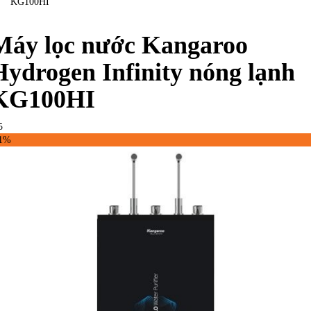
KG100HI
Máy lọc nước Kangaroo
Hydrogen Infinity nóng lạnh
KG100HI
5
41%