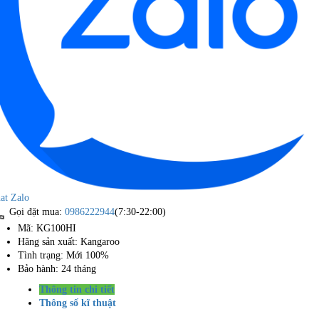
at Zalo
Gọi đặt mua:
0986222944
(7:30-22:00)
Mã: KG100HI
Hãng sản xuất: Kangaroo
Tình trạng: Mới 100%
Bảo hành: 24 tháng
Thông tin chi tiết
Thông số kĩ thuật