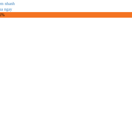
m nhanh
a ngay
36%