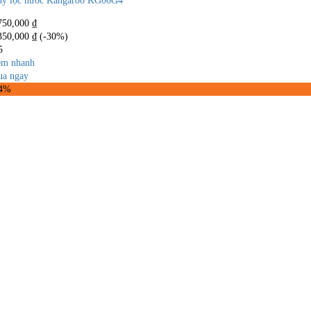
y lọc nước Kangaroo KG06G4
750,000
₫
350,000
₫
(-30%)
5
m nhanh
a ngay
34%