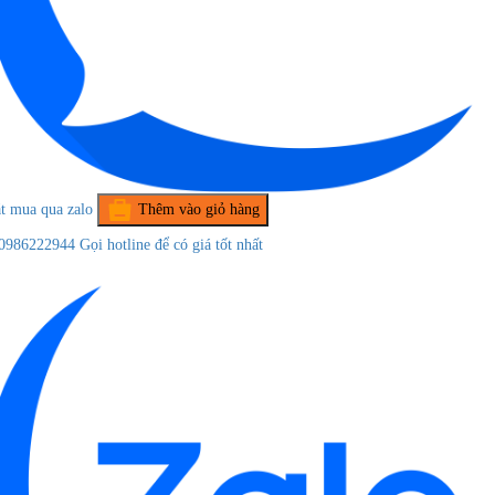
t mua qua zalo
Thêm vào giỏ hàng
0986222944
Gọi hotline để có giá tốt nhất