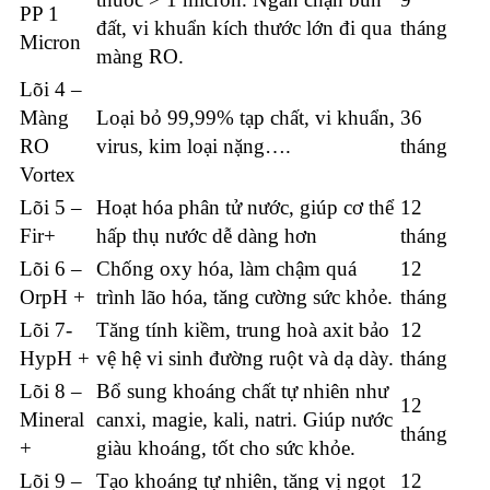
PP 1
đất, vi khuẩn kích thước lớn đi qua
tháng
Micron
màng RO.
Lõi 4 –
Màng
Loại bỏ 99,99% tạp chất, vi khuẩn,
36
RO
virus, kim loại nặng….
tháng
Vortex
Lõi 5 –
Hoạt hóa phân tử nước, giúp cơ thể
12
Fir+
hấp thụ nước dễ dàng hơn
tháng
Lõi 6 –
Chống oxy hóa, làm chậm quá
12
OrpH +
trình lão hóa, tăng cường sức khỏe.
tháng
Lõi 7-
Tăng tính kiềm, trung hoà axit bảo
12
HypH +
vệ hệ vi sinh đường ruột và dạ dày.
tháng
Lõi 8 –
Bổ sung khoáng chất tự nhiên như
12
Mineral
canxi, magie, kali, natri. Giúp nước
tháng
+
giàu khoáng, tốt cho sức khỏe.
Lõi 9 –
Tạo khoáng tự nhiên, tăng vị ngọt
12