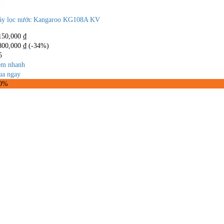
y lọc nước Kangaroo KG108A KV
150,000
₫
800,000
₫
(-34%)
5
m nhanh
a ngay
30%