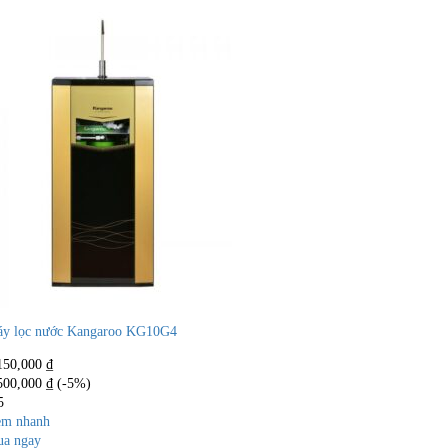
y lọc nước Kangaroo KG10G4
150,000
₫
500,000
₫
(-5%)
5
m nhanh
a ngay