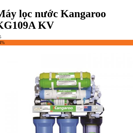
Máy lọc nước Kangaroo
KG109A KV
5
34%