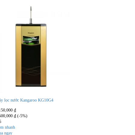
y lọc nước Kangaroo KG10G4
150,000
₫
500,000
₫
(-5%)
5
m nhanh
a ngay