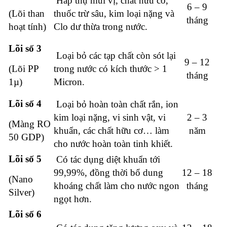
Hấp thụ mùi vị, chất hữu cơ,
6 – 9
(Lõi than
thuốc trừ sâu, kim loại nặng và
tháng
hoạt tính)
Clo dư thừa trong nước.
Lõi số 3
Loại bỏ các tạp chất còn sót lại
9 – 12
(Lõi PP
trong nước có kích thước > 1
tháng
1µ)
Micron.
Lõi số 4
Loại bỏ hoàn toàn chất rắn, ion
kim loại nặng, vi sinh vật, vi
2 – 3
(Màng RO
khuẩn, các chất hữu cơ… làm
năm
50 GDP)
cho nước hoàn toàn tinh khiết.
Lõi số 5
Có tác dụng diệt khuẩn tới
99,99%, đồng thời bổ dung
12 – 18
(Nano
khoáng chất làm cho nước ngon
tháng
Silver)
ngọt hơn.
Lõi số 6