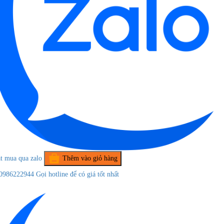
t mua qua zalo
Thêm vào giỏ hàng
0986222944
Gọi hotline để có giá tốt nhất