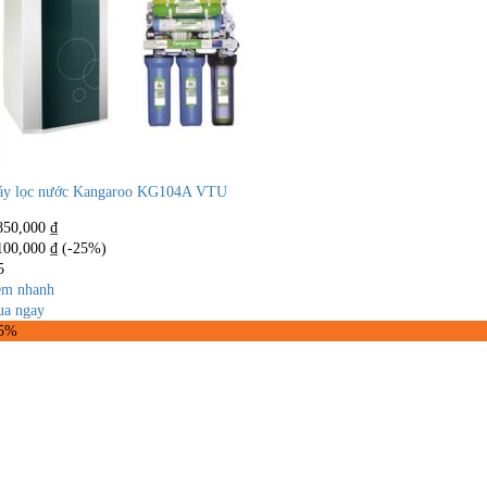
y lọc nước Kangaroo KG104A VTU
850,000
₫
100,000
₫
(-25%)
5
m nhanh
a ngay
25%