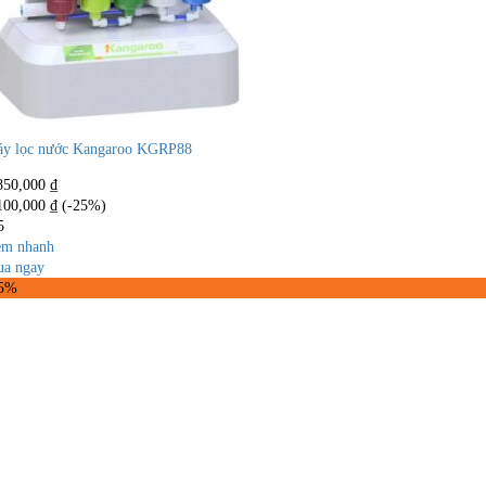
y lọc nước Kangaroo KGRP88
850,000
₫
100,000
₫
(-25%)
5
m nhanh
a ngay
25%