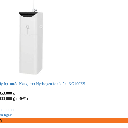
y lọc nước Kangaroo Hydrogen ion kiềm KG100ES
350,000
₫
000,000
₫
(-46%)
5
m nhanh
a ngay
5%