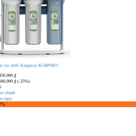
y lọc nước Kangaroo KGRP68EC
450,000
₫
600,000
₫
(-25%)
5
m nhanh
a ngay
27%