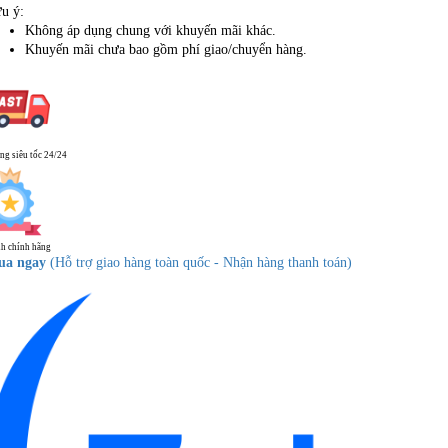
u ý:
Không áp dụng chung với khuyến mãi khác.
Khuyến mãi chưa bao gồm phí giao/chuyển hàng.
ng siêu tốc 24/24
h chính hãng
ua ngay
(Hỗ trợ giao hàng toàn quốc - Nhận hàng thanh toán)