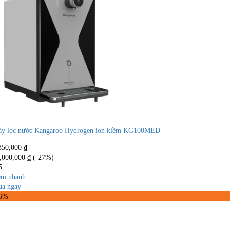
y lọc nước Kangaroo Hydrogen ion kiềm KG100MED
350,000
₫
,000,000
₫
(-27%)
5
m nhanh
a ngay
46%