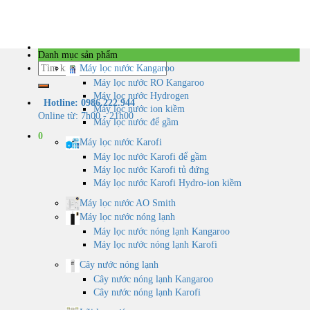
Skip
to
content
Danh mục sản phẩm
Tìm
Máy lọc nước Kangaroo
kiếm:
Máy lọc nước RO Kangaroo
Máy lọc nước Hydrogen
Hotline: 0986.222.944
Máy lọc nước ion kiềm
Online từ: 7h00 - 21h00
Máy lọc nước để gầm
0
Máy lọc nước Karofi
Máy lọc nước Karofi để gầm
Máy lọc nước Karofi tủ đứng
Máy lọc nước Karofi Hydro-ion kiềm
Máy lọc nước AO Smith
Máy lọc nước nóng lạnh
Máy lọc nước nóng lạnh Kangaroo
Máy lọc nước nóng lạnh Karofi
Cây nước nóng lạnh
Cây nước nóng lạnh Kangaroo
Cây nước nóng lạnh Karofi