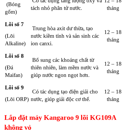
Có tác dụng tăng lượng oxy và
12 – 18
(Bóng
tách nhỏ phân tử nước.
tháng
gốm)
Lõi số 7
Trung hòa axit dư thừa, tạo
12 – 18
(Lõi
nước kiềm tính và sản sinh các
tháng
Alkaline)
ion canxi.
Lõi số 8
Bổ sung các khoáng chất từ
12 – 18
(Đá
thiên nhiên, làm mềm nước và
tháng
Maifan)
giúp nước ngon ngọt hơn.
Lõi số 9
Có tác dụng tạo điện giải cho
12 – 18
(Lõi ORP)
nước, giúp giải độc cơ thể.
tháng
Lắp đặt máy Kangaroo 9 lõi KG109A
không vỏ