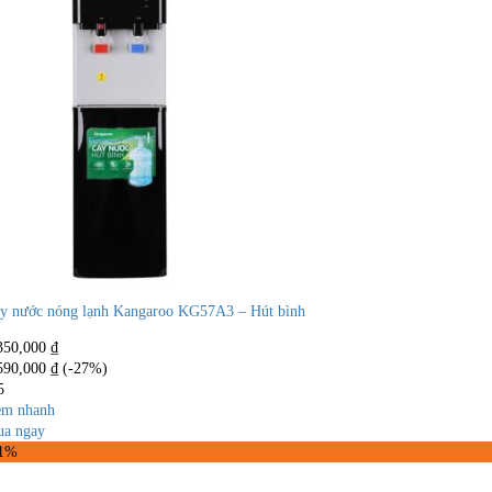
y nước nóng lạnh Kangaroo KG57A3 – Hút bình
350,000
₫
590,000
₫
(-27%)
5
m nhanh
a ngay
21%