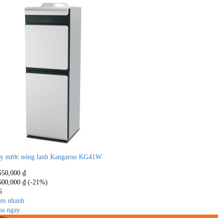
y nước nóng lạnh Kangaroo KG41W
550,000
₫
500,000
₫
(-21%)
5
m nhanh
a ngay