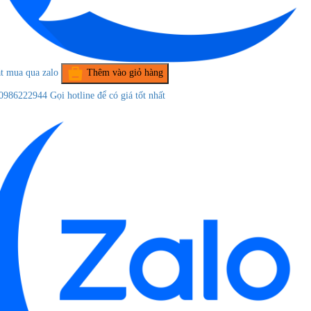
t mua qua zalo
Thêm vào giỏ hàng
0986222944
Gọi hotline để có giá tốt nhất