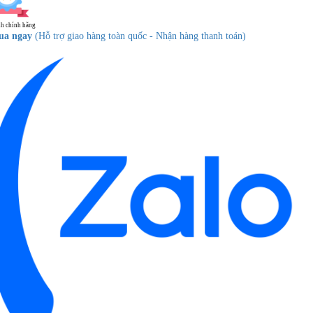
h chính hãng
ua ngay
(Hỗ trợ giao hàng toàn quốc - Nhận hàng thanh toán)