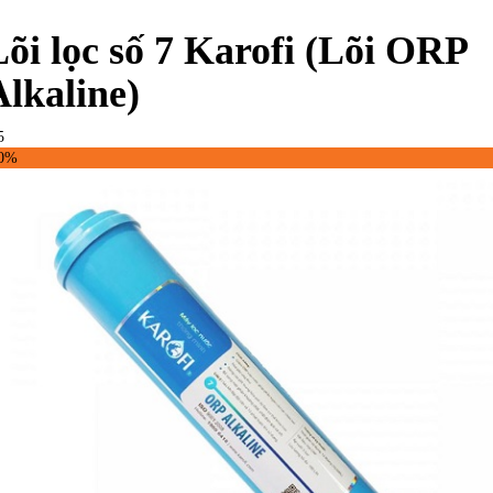
Lõi lọc số 7 Karofi (Lõi ORP
Alkaline)
5
50%