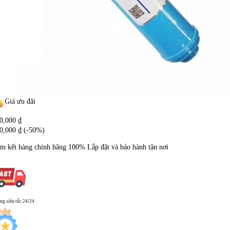
Giá ưu đãi
0,000
₫
0,000
₫
(-50%)
m kết hàng chính hãng
100%
Lắp đặt và bảo hành tận nơi
ng siêu tốc 24/24