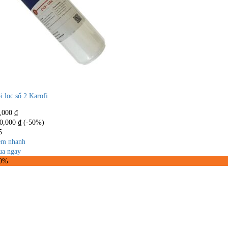
i lọc số 2 Karofi
,000
₫
0,000
₫
(-50%)
5
m nhanh
a ngay
50%