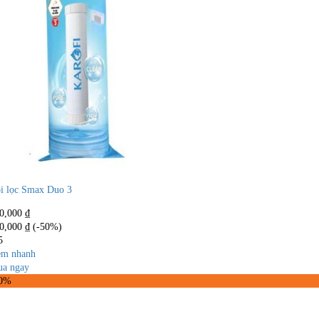
i lọc Smax Duo 3
0,000
₫
0,000
₫
(-50%)
5
m nhanh
a ngay
50%