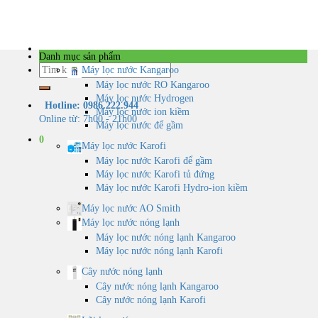
Skip
to
content
Danh mục sản phẩm
Tìm
Máy lọc nước Kangaroo
kiếm:
Máy lọc nước RO Kangaroo
Máy lọc nước Hydrogen
Hotline: 0986.222.944
Máy lọc nước ion kiềm
Online từ: 7h00 - 21h00
Máy lọc nước để gầm
0
Máy lọc nước Karofi
Máy lọc nước Karofi để gầm
Máy lọc nước Karofi tủ đứng
Máy lọc nước Karofi Hydro-ion kiềm
Máy lọc nước AO Smith
Máy lọc nước nóng lạnh
Máy lọc nước nóng lạnh Kangaroo
Máy lọc nước nóng lạnh Karofi
Cây nước nóng lạnh
Cây nước nóng lạnh Kangaroo
Cây nước nóng lạnh Karofi