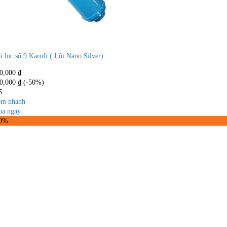
i lọc số 9 Karofi ( Lõi Nano Silver)
0,000
₫
0,000
₫
(-50%)
5
m nhanh
a ngay
50%