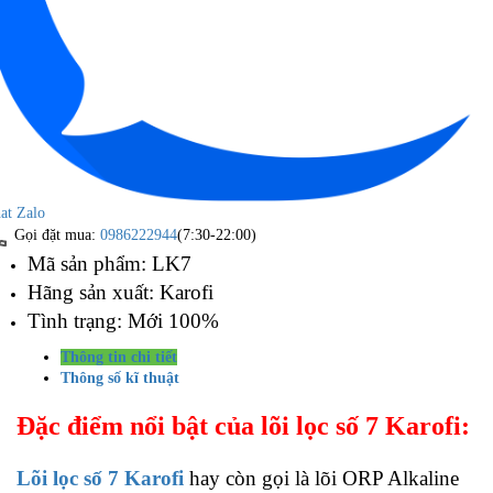
at Zalo
Gọi đặt mua:
0986222944
(7:30-22:00)
Mã sản phẩm: LK7
Hãng sản xuất: Karofi
Tình trạng: Mới 100%
Thông tin chi tiết
Thông số kĩ thuật
Đặc điểm nổi bật của lõi lọc số 7 Karofi:
Lõi lọc số 7 Karofi
hay còn gọi là lõi ORP Alkaline