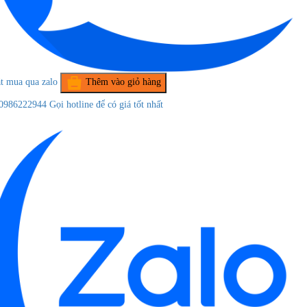
t mua qua zalo
Thêm vào giỏ hàng
0986222944
Gọi hotline để có giá tốt nhất