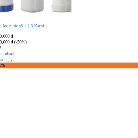
i lọc nước số 1 2 3 Karofi
0,000
₫
0,000
₫
(-50%)
5
m nhanh
a ngay
50%