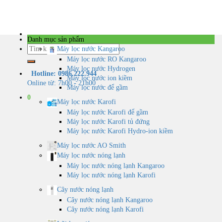
Skip
to
content
Danh mục sản phẩm
Tìm
Máy lọc nước Kangaroo
kiếm:
Máy lọc nước RO Kangaroo
Máy lọc nước Hydrogen
Hotline: 0986.222.944
Máy lọc nước ion kiềm
Online từ: 7h00 - 21h00
Máy lọc nước để gầm
0
Máy lọc nước Karofi
Máy lọc nước Karofi để gầm
Máy lọc nước Karofi tủ đứng
Máy lọc nước Karofi Hydro-ion kiềm
Máy lọc nước AO Smith
Máy lọc nước nóng lạnh
Máy lọc nước nóng lạnh Kangaroo
Máy lọc nước nóng lạnh Karofi
Cây nước nóng lạnh
Cây nước nóng lạnh Kangaroo
Cây nước nóng lạnh Karofi