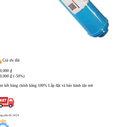
Giá ưu đãi
0,000
₫
0,000
₫
(-50%)
m kết hàng chính hãng
100%
Lắp đặt và bảo hành tận nơi
ng siêu tốc 24/24