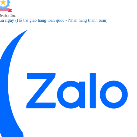
h chính hãng
ua ngay
(Hỗ trợ giao hàng toàn quốc - Nhận hàng thanh toán)