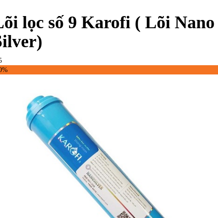
Lõi lọc số 9 Karofi ( Lõi Nano
ilver)
5
50%