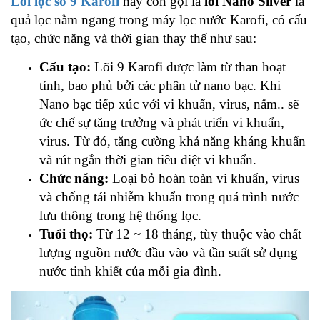
Lõi lọc số 9 Karofi
hay còn gọi là
lõi Nano Silver
là
quả lọc nằm ngang trong
máy lọc nước Karofi
, có cấu
tạo, chức năng và thời gian thay thế như sau:
Cấu tạo:
Lõi 9 Karofi được làm từ than hoạt
tính, bao phủ bởi các phân tử nano bạc. Khi
Nano bạc tiếp xúc với vi khuẩn, virus, nấm.. sẽ
ức chế sự tăng trưởng và phát triển vi khuẩn,
virus. Từ đó, tăng cường khả năng kháng khuẩn
và rút ngắn thời gian tiêu diệt vi khuẩn.
Chức năng:
Loại bỏ hoàn toàn vi khuẩn, virus
và chống tái nhiễm khuẩn trong quá trình nước
lưu thông trong hệ thống lọc.
Tuổi thọ:
Từ 12 ~ 18 tháng, tùy thuộc vào chất
lượng nguồn nước đầu vào và tần suất sử dụng
nước tinh khiết của mỗi gia đình.