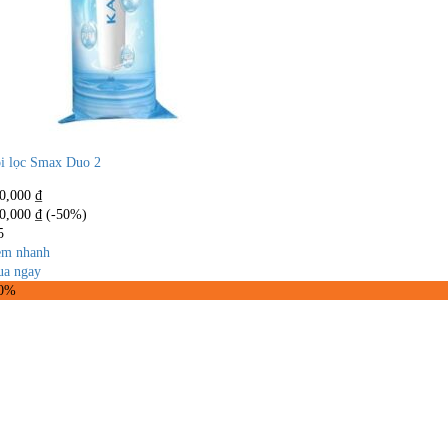
i lọc Smax Duo 2
0,000
₫
0,000
₫
(-50%)
5
m nhanh
a ngay
50%