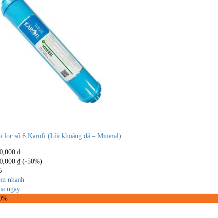
i lọc số 6 Karofi (Lõi khoáng đá – Mineral)
0,000
₫
0,000
₫
(-50%)
5
m nhanh
a ngay
50%