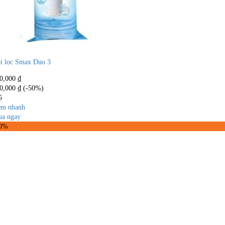
i lọc Smax Duo 3
0,000
₫
0,000
₫
(-50%)
5
m nhanh
a ngay
50%