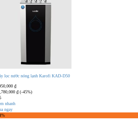
y lọc nước nóng lạnh Karofi KAD-D50
950,000
₫
,780,000
₫
(-45%)
5
m nhanh
a ngay
34%