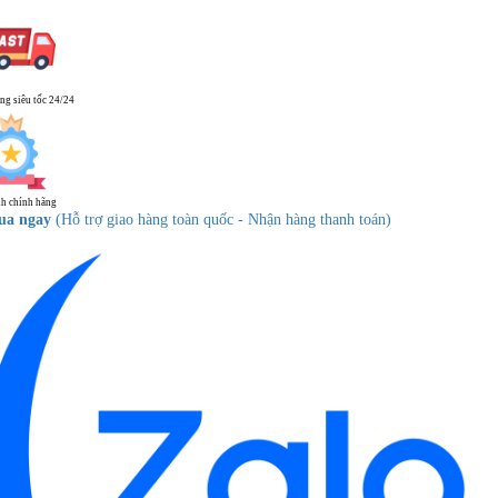
ng siêu tốc 24/24
h chính hãng
ua ngay
(Hỗ trợ giao hàng toàn quốc - Nhận hàng thanh toán)