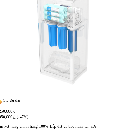
Giá ưu đãi
250,000
₫
050,000
₫
(-47%)
m kết hàng chính hãng
100%
Lắp đặt và bảo hành tận nơi