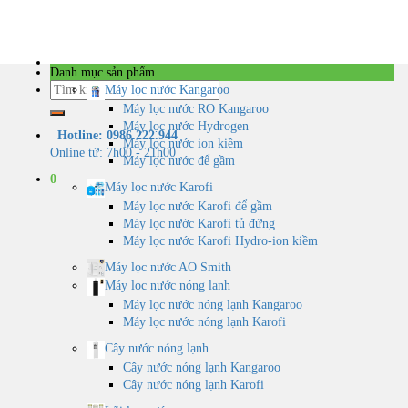
Skip
to
content
Danh mục sản phẩm
Tìm
Máy lọc nước Kangaroo
kiếm:
Máy lọc nước RO Kangaroo
Máy lọc nước Hydrogen
Hotline: 0986.222.944
Máy lọc nước ion kiềm
Online từ: 7h00 - 21h00
Máy lọc nước để gầm
0
Máy lọc nước Karofi
Máy lọc nước Karofi để gầm
Máy lọc nước Karofi tủ đứng
Máy lọc nước Karofi Hydro-ion kiềm
Máy lọc nước AO Smith
Máy lọc nước nóng lạnh
Máy lọc nước nóng lạnh Kangaroo
Máy lọc nước nóng lạnh Karofi
Cây nước nóng lạnh
Cây nước nóng lạnh Kangaroo
Cây nước nóng lạnh Karofi