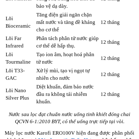
bảo vệ dạ dày.
Tăng điện giải ngăn chặn
Lõi
mất nước và tăng đề kháng
12 tháng
Bioceramic
cho cơ thể
Lõi Far
Phân tách phân tử nước giúp
12 tháng
Infrared
cơ thể dễ hấp thụ.
Lõi
Tạo ion âm, hoạt hoá phân
12 tháng
Tourmaline
tử nước
Lõi T33-
Xử lý mùi, tạo vị ngọt tự
12 tháng
GAC
nhiên cho nước
Diệt khuẩn, đảm bảo nước
Lõi Nano
đầu ra không tái nhiễm
12 tháng
Silver Plus
khuẩn.
Nước sau lọc đạt chuẩn nước uống tinh khiết đóng chai
QCVN 6-1:2010 BYT, có thể uống trực tiếp tại vòi.
Máy lọc nước Karofi ERO100V hiện đang được phân phối