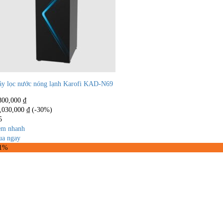
y lọc nước nóng lạnh Karofi KAD-N69
800,000
₫
,030,000
₫
(-30%)
5
m nhanh
a ngay
31%