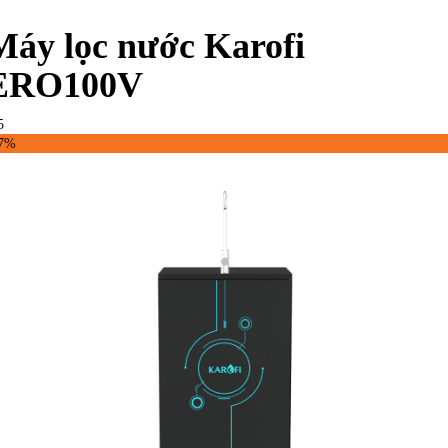
Máy lọc nước Karofi
ERO100V
5
47%