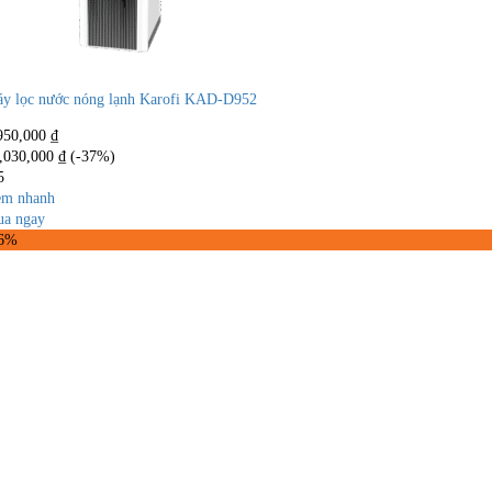
y lọc nước nóng lạnh Karofi KAD-D952
950,000
₫
,030,000
₫
(-37%)
5
m nhanh
a ngay
46%