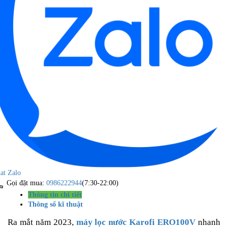
at Zalo
Gọi đặt mua:
0986222944
(7:30-22:00)
Thông tin chi tiết
Thông số kĩ thuật
Ra mắt năm 2023,
máy lọc nước Karofi ERO100V
nhanh