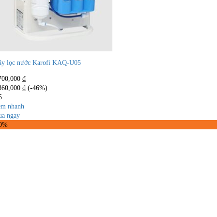
y lọc nước Karofi KAQ-U05
700,000
₫
860,000
₫
(-46%)
5
m nhanh
a ngay
30%