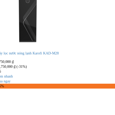
y lọc nước nóng lạnh Karofi KAD-M28
750,000
₫
,750,000
₫
(-31%)
5
m nhanh
a ngay
45%