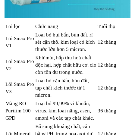
Lõi lọc
Chức năng
Tuổi thọ
Loại bỏ bụi bẩn, bùn đất, rỉ
Lõi Smax Pro
sét cặn thô, kim loại có kích
12 tháng
V1
thước lớn hơn 5 micron.
Khử mùi, hấp thụ hoá chất
Lõi Smax Pro
độc hại, hợp chất hữu cơ, clo
12 tháng
V2
còn tồn dư trong nước.
Loại bỏ cặn bẩn, bùn đất,
Lõi Smax Pro
tạp chất kích thước từ 1
12 tháng
V3
micron.
Màng RO
Loại bỏ 99,99% vi khuẩn,
Purifim 100
virus, kim loại nặng, asen,
36 tháng
GPD
amoni và các tạp chất khác.
Bổ sung khoáng chất, cân
Lõi Mineral
bằng PH, trung hoà axit dư
12 tháng