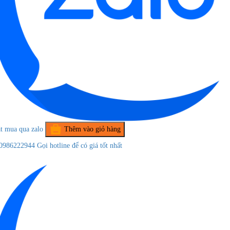
t mua qua zalo
Thêm vào giỏ hàng
0986222944
Gọi hotline để có giá tốt nhất