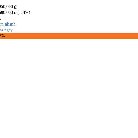
950,000
₫
600,000
₫
(-28%)
5
m nhanh
a ngay
32%