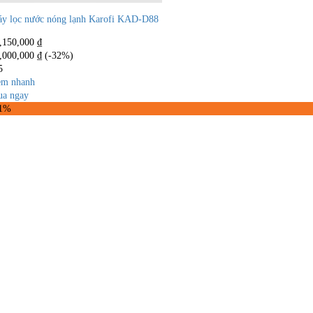
y lọc nước nóng lạnh Karofi KAD-D88
,150,000
₫
,000,000
₫
(-32%)
5
m nhanh
a ngay
31%