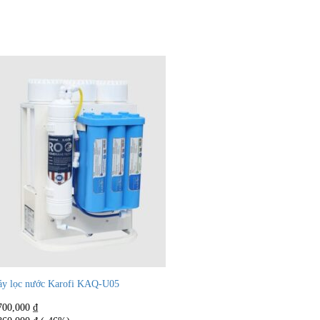
y lọc nước Karofi KAQ-U05
700,000
₫