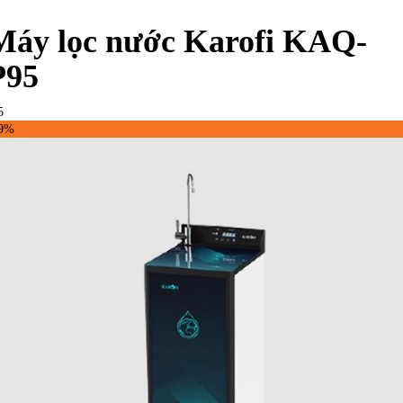
Máy lọc nước Karofi KAQ-
P95
5
29%