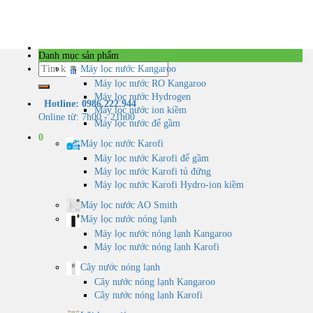
Skip
to
content
Danh mục sản phẩm
Tìm
Máy lọc nước Kangaroo
kiếm:
Máy lọc nước RO Kangaroo
Máy lọc nước Hydrogen
Hotline: 0986.222.944
Máy lọc nước ion kiềm
Online từ: 7h00 - 21h00
Máy lọc nước để gầm
0
Máy lọc nước Karofi
Máy lọc nước Karofi để gầm
Máy lọc nước Karofi tủ đứng
Máy lọc nước Karofi Hydro-ion kiềm
Máy lọc nước AO Smith
Máy lọc nước nóng lạnh
Máy lọc nước nóng lạnh Kangaroo
Máy lọc nước nóng lạnh Karofi
Cây nước nóng lạnh
Cây nước nóng lạnh Kangaroo
Cây nước nóng lạnh Karofi