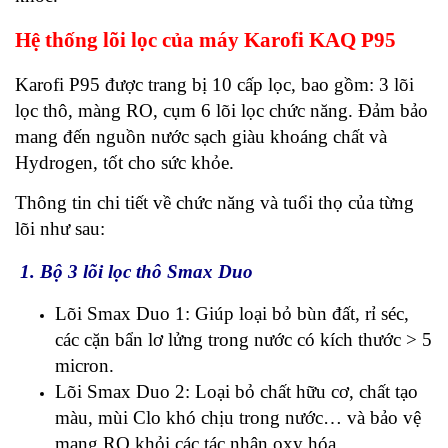
Hệ thống lõi lọc của máy Karofi
KAQ P95
Karofi P95 được trang bị 10 cấp lọc, bao gồm: 3 lõi
lọc thô, màng RO, cụm 6 lõi lọc chức năng. Đảm bảo
mang đến nguồn nước sạch giàu khoáng chất và
Hydrogen, tốt cho sức khỏe.
Thông tin chi tiết về chức năng và tuổi thọ của từng
lõi như sau:
1. Bộ 3 lõi lọc thô Smax Duo
Lõi Smax Duo 1: Giúp loại bỏ bùn đất, rỉ séc,
các cặn bẩn lơ lửng trong nước có kích thước > 5
micron.
Lõi Smax Duo 2: Loại bỏ chất hữu cơ, chất tạo
màu, mùi Clo khó chịu trong nước… và bảo vệ
mạng RO khỏi các tác nhân oxy hóa.