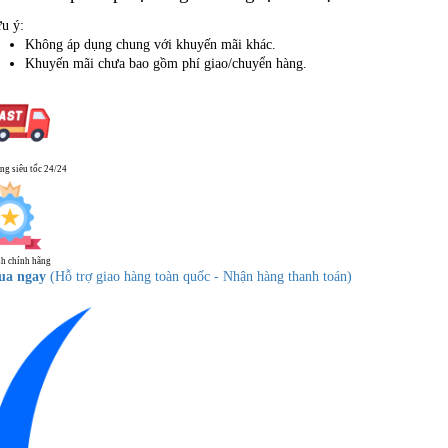
u ý:
Không áp dụng chung với khuyến mãi khác.
Khuyến mãi chưa bao gồm phí giao/chuyển hàng.
ng siêu tốc 24/24
h chính hãng
ua ngay
(Hỗ trợ giao hàng toàn quốc - Nhận hàng thanh toán)