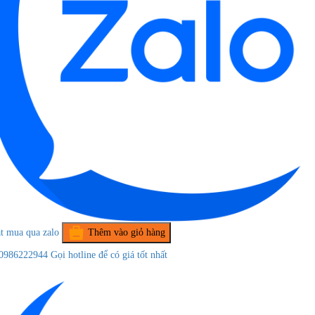
t mua qua zalo
Thêm vào giỏ hàng
0986222944
Gọi hotline để có giá tốt nhất