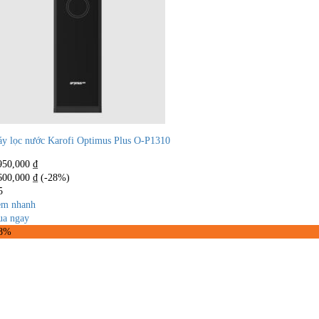
y lọc nước Karofi Optimus Plus O-P1310
950,000
₫
600,000
₫
(-28%)
5
m nhanh
a ngay
38%