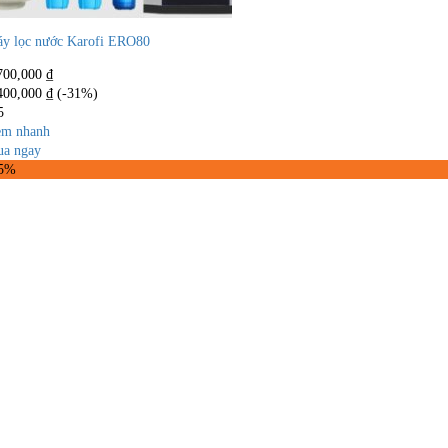
y lọc nước Karofi ERO80
700,000
₫
400,000
₫
(-31%)
5
m nhanh
a ngay
45%