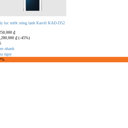
y lọc nước nóng lạnh Karofi KAD-D52
250,000
₫
,280,000
₫
(-45%)
5
m nhanh
a ngay
37%