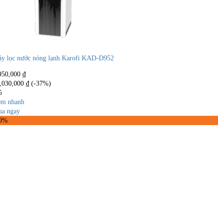
y lọc nước nóng lạnh Karofi KAD-D952
950,000
₫
,030,000
₫
(-37%)
5
m nhanh
a ngay
30%