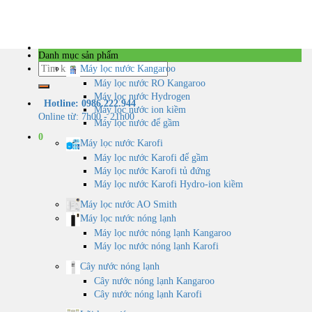
Skip
to
content
Danh mục sản phẩm
Tìm
Máy lọc nước Kangaroo
kiếm:
Máy lọc nước RO Kangaroo
Máy lọc nước Hydrogen
Hotline: 0986.222.944
Máy lọc nước ion kiềm
Online từ: 7h00 - 21h00
Máy lọc nước để gầm
0
Máy lọc nước Karofi
Máy lọc nước Karofi để gầm
Máy lọc nước Karofi tủ đứng
Máy lọc nước Karofi Hydro-ion kiềm
Máy lọc nước AO Smith
Máy lọc nước nóng lạnh
Máy lọc nước nóng lạnh Kangaroo
Máy lọc nước nóng lạnh Karofi
Cây nước nóng lạnh
Cây nước nóng lạnh Kangaroo
Cây nước nóng lạnh Karofi