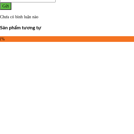
Gửi
Chưa có bình luận nào
Sản phẩm tương tự
31%