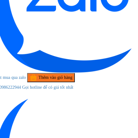
t mua qua zalo
Thêm vào giỏ hàng
0986222944
Gọi hotline để có giá tốt nhất