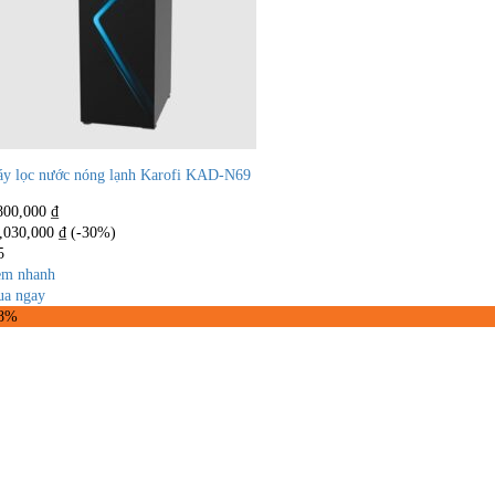
y lọc nước nóng lạnh Karofi KAD-N69
800,000
₫
,030,000
₫
(-30%)
5
m nhanh
a ngay
28%