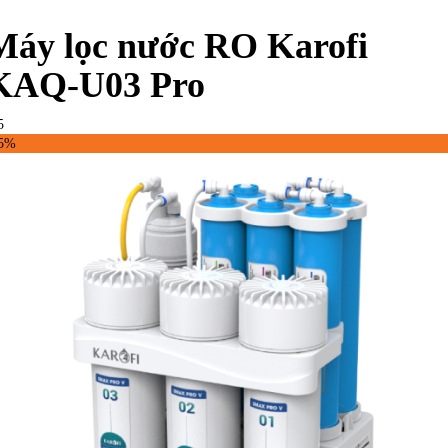
Máy lọc nước RO Karofi
KAQ-U03 Pro
5
45%