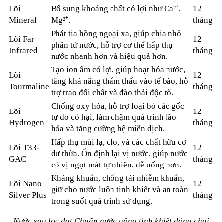
Lõi
Bổ sung khoáng chất có lợi như Ca²⁺,
12
Mineral
Mg²⁺.
tháng
Phát tia hồng ngoại xa, giúp chia nhỏ
Lõi Far
12
phân tử nước, hỗ trợ cơ thể hấp thụ
Infrared
tháng
nước nhanh hơn và hiệu quả hơn.
Tạo ion âm có lợi, giúp hoạt hóa nước,
Lõi
12
tăng khả năng thẩm thấu vào tế bào, hỗ
Tourmaline
tháng
trợ trao đổi chất và đào thải độc tố.
Chống oxy hóa, hỗ trợ loại bỏ các gốc
Lõi
12
tự do có hại, làm chậm quá trình lão
Hydrogen
tháng
hóa và tăng cường hệ miễn dịch.
Hấp thụ mùi lạ, clo, và các chất hữu cơ
Lõi T33-
12
dư thừa. Ổn định lại vị nước, giúp nước
GAC
tháng
có vị ngọt mát tự nhiên, dễ uống hơn.
Kháng khuẩn, chống tái nhiễm khuẩn,
Lõi Nano
12
giữ cho nước luôn tinh khiết và an toàn
Silver Plus
tháng
trong suốt quá trình sử dụng.
Nước sau lọc đạt Chuẩn nước uống tinh khiết đóng chai