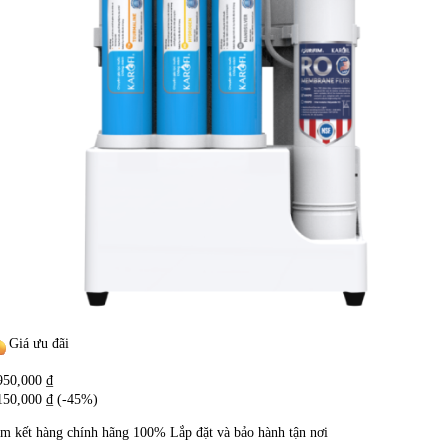
Giá ưu đãi
950,000
₫
150,000
₫
(-45%)
m kết hàng chính hãng
100%
Lắp đặt và bảo hành tận nơi