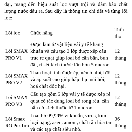
đại, mang đến hiệu suất lọc vượt trội và đảm bảo chất
lượng nước đầu ra. Sau đây là thông tin chi tiết về từng lõi
lọc:
Tuổi
Lõi lọc
Chức năng
thọ
Được làm từ vật liệu vải y tế kháng
Lõi SMAX
khuẩn và cấu tạo 3 lớp được xếp cấu
12
PRO V1
trúc rẻ quạt giúp loại bỏ cặn bẩn, bùn
tháng
đất, rỉ sét kích thước lớn hơn 5 micron.
Than hoạt tính được ép, nén ở nhiệt độ
Lõi SMAX
12
và áp suất cao giúp hấp thụ mùi hôi,
PRO V2
tháng
hoá chất độc hại.
Cấu tạo gồm 5 lớp vải y tế được xếp rẻ
Lõi SMAX
12
quạt có tác dụng loại bỏ rong rêu, cặn
PRO V3
tháng
bẩn có kích thước từ 1 micron.
Loại bỏ 99,99% vi khuẩn, virus, kim
Lõi Smax
36
loại nặng, asen, amoni, chất rắn hòa tan
RO Purifim
tháng
và các tạp chất siêu nhỏ.