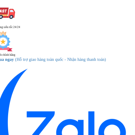
ng siêu tốc 24/24
h chính hãng
ua ngay
(Hỗ trợ giao hàng toàn quốc - Nhận hàng thanh toán)