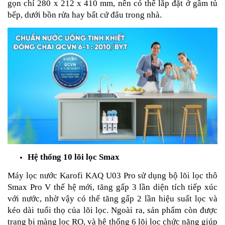
gọn chỉ 280 x 212 x 410 mm, nên có thể lắp đặt ở gầm tủ
bếp, dưới bồn rửa hay bất cứ đâu trong nhà.
Hệ thống 10 lõi lọc Smax
Máy lọc nước Karofi KAQ U03 Pro sử dụng bộ lõi lọc thô
Smax Pro V thế hệ mới, tăng gấp 3 lần diện tích tiếp xúc
với nước, nhờ vậy có thể tăng gấp 2 lần hiệu suất lọc và
kéo dài tuổi thọ của lõi lọc. Ngoài ra, sản phẩm còn được
trang bị màng lọc RO, và hệ thống 6 lõi lọc chức năng giúp