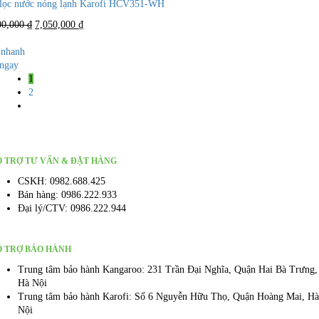
lọc nước nóng lạnh Karofi HCV351-WH
Giá
Giá
00,000
₫
7,050,000
₫
gốc
hiện
là:
tại
nhanh
10,500,000 ₫.
là:
ngay
7,050,000 ₫.
1
2
 TRỢ TƯ VẤN & ĐẶT HÀNG
CSKH: 0982.688.425
Bán hàng: 0986.222.933
Đại lý/CTV: 0986.222.944
Ỗ TRỢ BẢO HÀNH
Trung tâm bảo hành Kangaroo: 231 Trần Đại Nghĩa, Quận Hai Bà Trưng,
Hà Nội
Trung tâm bảo hành Karofi: Số 6 Nguyễn Hữu Thọ, Quận Hoàng Mai, Hà
Nội