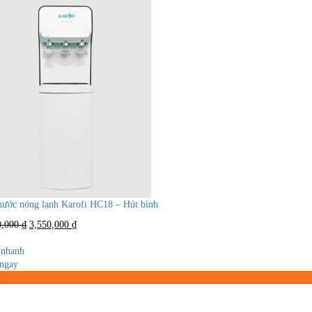
nước nóng lạnh Karofi HC18 – Hút bình
Giá
Giá
0,000
₫
3,550,000
₫
gốc
hiện
là:
tại
nhanh
6,300,000 ₫.
là:
ngay
3,550,000 ₫.
%