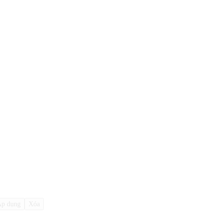
p dụng
Xóa