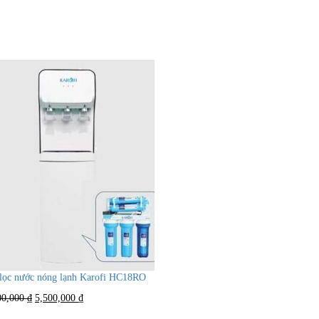
lọc nước nóng lạnh Karofi HC18RO
Giá
Giá
00,000
₫
5,500,000
₫
gốc
hiện