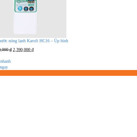
nước nóng lạnh Karofi HC16 – Úp bình
Giá
Giá
0,000
₫
2,390,000
₫
gốc
hiện
là:
tại
nhanh
3,700,000 ₫.
là:
ngay
2,390,000 ₫.
%