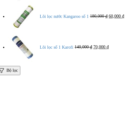
Giá
Giá
gốc
hiện
là:
tại
Lõi lọc nước Kangaroo số 1
180,000
₫
60,000
₫
180,000 ₫.
là:
60,000 
Giá
Giá
gốc
hiện
là:
tại
Lõi lọc số 1 Karofi
140,000
₫
70,000
₫
140,000 ₫.
là:
70,000 ₫.
Bộ lọc