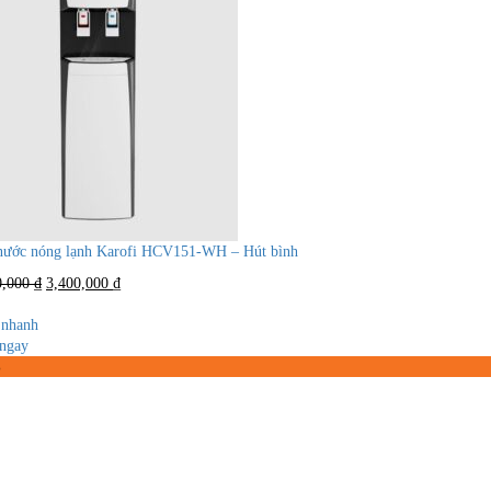
nước nóng lạnh Karofi HCV151-WH – Hút bình
Giá
Giá
0,000
₫
3,400,000
₫
gốc
hiện
là:
tại
nhanh
7,320,000 ₫.
là:
ngay
3,400,000 ₫.
%