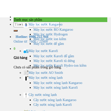
Skip
to
content
Danh mục sản phẩm
Tìm
Máy lọc nước Kangaroo
kiếm:
Máy lọc nước RO Kangaroo
Máy lọc nước Hydrogen
Hotline: 0986.222.944
Máy lọc nước ion kiềm
Online từ: 7h00 - 21h00
Máy lọc nước để gầm
0
Máy lọc nước Karofi
Máy lọc nước Karofi để gầm
Giỏ hàng
Máy lọc nước Karofi tủ đứng
Máy lọc nước Karofi Hydro-ion kiềm
Chưa có sản phẩm trong giỏ hàng.
Máy lọc nước AO Smith
Máy lọc nước nóng lạnh
Máy lọc nước nóng lạnh Kangaroo
Máy lọc nước nóng lạnh Karofi
Cây nước nóng lạnh
Cây nước nóng lạnh Kangaroo
Cây nước nóng lạnh Karofi