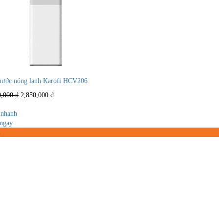
nước nóng lạnh Karofi HCV206
Giá
Giá
0,000
₫
2,850,000
₫
gốc
hiện
là:
tại
nhanh
5,490,000 ₫.
là:
ngay
2,850,000 ₫.
%