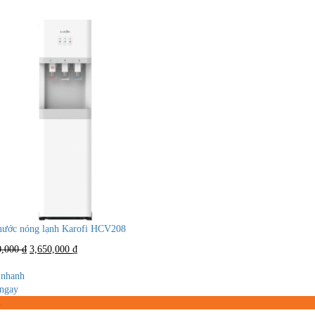
nước nóng lạnh Karofi HCV208
Giá
Giá
0,000
₫
3,650,000
₫
gốc
hiện
là:
tại
nhanh
7,970,000 ₫.
là:
ngay
3,650,000 ₫.
%