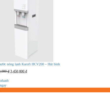
nước nóng lạnh Karofi HCV200 – Hút bình
Giá
Giá
0,000
₫
3,450,000
₫
gốc
hiện
là:
tại
nhanh
7,500,000 ₫.
là:
ngay
3,450,000 ₫.
%