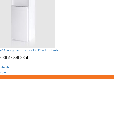
nước nóng lạnh Karofi HC19 – Hút bình
Giá
Giá
0,000
₫
3,350,000
₫
gốc
hiện
là:
tại
nhanh
4,800,000 ₫.
là:
ngay
3,350,000 ₫.
%